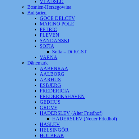
VLADSLO
Bosnien-Herzegowina
Bulgarien
GOCE DELCEV
MARINO POLE
PETRIC
PLEVEN
SANDANSKI
SOFIA
Sofia – Dt KGST
VARNA
Dänemark
AABENRAA
AALBORG
AARHUS
ESBJERG
FREDERICIA
FREDERIKSHAVEN
GEDHUS
GROVE
HADERSLEV (Alter Friedhof)
HADERSLEV (Neuer Friedhof)
HASLEV
HELSINGÖR
HOLBEAK