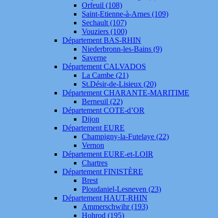
Orfeuil (108)
Saint-Etienne-à-Arnes (109)
Sechault (107)
Vouziers (100)
Département BAS-RHIN
Niederbronn-les-Bains (9)
Saverne
Département CALVADOS
La Cambe (21)
St.Désir-de-Lisieux (20)
Département CHARANTE-MARITIME
Berneuil (22)
Département COTE-d’OR
Dijon
Département EURE
Champigny-la-Futelaye (22)
Vernon
Département EURE-et-LOIR
Chartres
Département FINISTÈRE
Brest
Ploudaniel-Lesneven (23)
Département HAUT-RHIN
Ammerschwihr (193)
Hohrod (195)