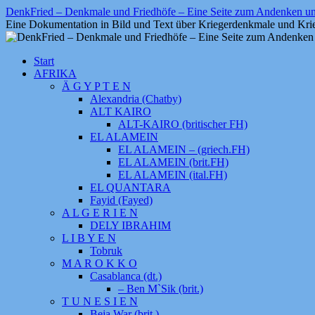
Zum
DenkFried – Denkmale und Friedhöfe – Eine Seite zum Andenken 
Inhalt
Eine Dokumentation in Bild und Text über Kriegerdenkmale und Krie
springen
Start
AFRIKA
Ä G Y P T E N
Alexandria (Chatby)
ALT KAIRO
ALT-KAIRO (britischer FH)
EL ALAMEIN
EL ALAMEIN – (griech.FH)
EL ALAMEIN (brit.FH)
EL ALAMEIN (ital.FH)
EL QUANTARA
Fayid (Fayed)
A L G E R I E N
DELY IBRAHIM
L I B Y E N
Tobruk
M A R O K K O
Casablanca (dt.)
– Ben M`Sik (brit.)
T U N E S I E N
Beja War (brit.)