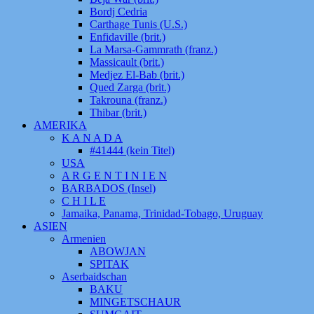
Bordj Cedria
Carthage Tunis (U.S.)
Enfidaville (brit.)
La Marsa-Gammrath (franz.)
Massicault (brit.)
Medjez El-Bab (brit.)
Qued Zarga (brit.)
Takrouna (franz.)
Thibar (brit.)
AMERIKA
K A N A D A
#41444 (kein Titel)
USA
A R G E N T I N I E N
BARBADOS (Insel)
C H I L E
Jamaika, Panama, Trinidad-Tobago, Uruguay
ASIEN
Armenien
ABOWJAN
SPITAK
Aserbaidschan
BAKU
MINGETSCHAUR