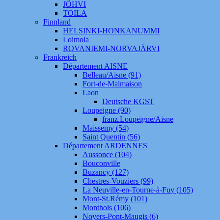
JÖHVI
TOILA
Finnland
HELSINKI-HONKANUMMI
Loimola
ROVANIEMI-NORVAJÄRVI
Frankreich
Département AISNE
Belleau/Aisne (91)
Fort-de-Malmaison
Laon
Deutsche KGST
Loupeigne (90)
franz.Loupeigne/Aisne
Maissemy (54)
Saint Quentin (56)
Département ARDENNES
Aussonce (104)
Bouconville
Buzancy (127)
Chestres-Vouziers (99)
La Neuville-en-Tourne-à-Fuy (105)
Mont-St.Rémy (101)
Monthois (106)
Noyers-Pont-Maugis (6)