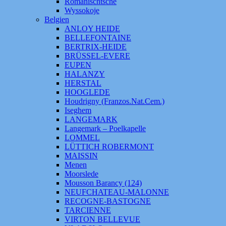
Romanischtsche
Wyssokoje
Belgien
ANLOY HEIDE
BELLEFONTAINE
BERTRIX-HEIDE
BRÜSSEL-EVERE
EUPEN
HALANZY
HERSTAL
HOOGLEDE
Houdrigny (Franzos.Nat.Cem.)
Iseghem
LANGEMARK
Langemark – Poelkapelle
LOMMEL
LÜTTICH ROBERMONT
MAISSIN
Menen
Moorslede
Mousson Barancy (124)
NEUFCHATEAU-MALONNE
RECOGNE-BASTOGNE
TARCIENNE
VIRTON BELLEVUE