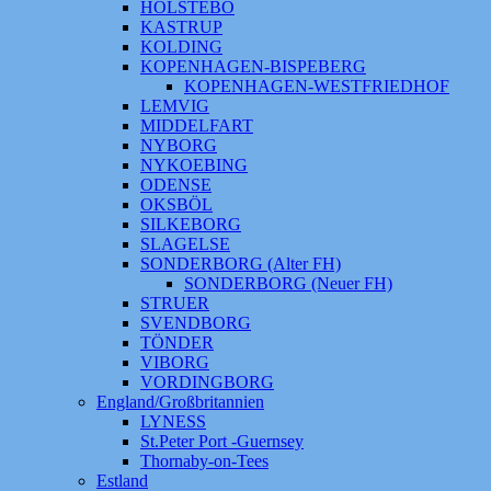
HOLSTEBO
KASTRUP
KOLDING
KOPENHAGEN-BISPEBERG
KOPENHAGEN-WESTFRIEDHOF
LEMVIG
MIDDELFART
NYBORG
NYKOEBING
ODENSE
OKSBÖL
SILKEBORG
SLAGELSE
SONDERBORG (Alter FH)
SONDERBORG (Neuer FH)
STRUER
SVENDBORG
TÖNDER
VIBORG
VORDINGBORG
England/Großbritannien
LYNESS
St.Peter Port -Guernsey
Thornaby-on-Tees
Estland