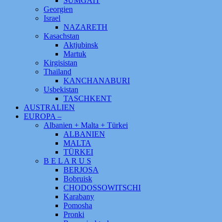
SUMGAIT
Georgien
Israel
NAZARETH
Kasachstan
Aktjubinsk
Martuk
Kirgisistan
Thailand
KANCHANABURI
Usbekistan
TASCHKENT
AUSTRALIEN
EUROPA –
Albanien + Malta + Türkei
ALBANIEN
MALTA
TÜRKEI
B E L A R U S
BERJOSA
Bobruisk
CHODOSSOWITSCHI
Karabany
Pomosha
Pronki