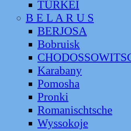
TÜRKEI
B E L A R U S
BERJOSA
Bobruisk
CHODOSSOWITS
Karabany
Pomosha
Pronki
Romanischtsche
Wyssokoje