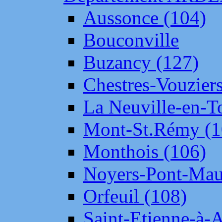
Aussonce (104)
Bouconville
Buzancy (127)
Chestres-Vouziers
La Neuville-en-T
Mont-St.Rémy (1
Monthois (106)
Noyers-Pont-Mau
Orfeuil (108)
Saint-Etienne-à-