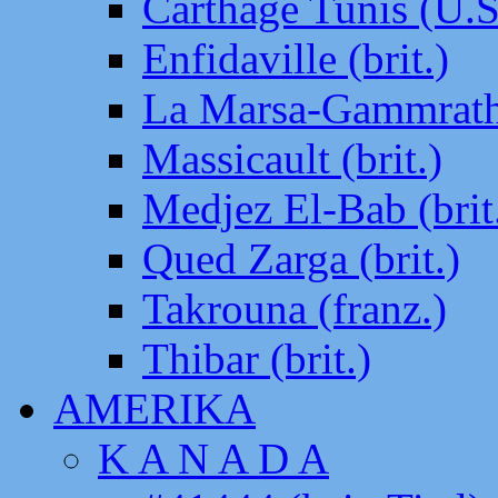
Carthage Tunis (U.S
Enfidaville (brit.)
La Marsa-Gammrath 
Massicault (brit.)
Medjez El-Bab (brit
Qued Zarga (brit.)
Takrouna (franz.)
Thibar (brit.)
AMERIKA
K A N A D A