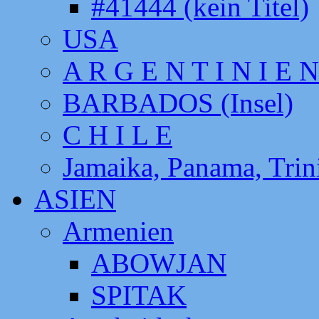
#41444 (kein Titel)
USA
A R G E N T I N I E N
BARBADOS (Insel)
C H I L E
Jamaika, Panama, Tri
ASIEN
Armenien
ABOWJAN
SPITAK