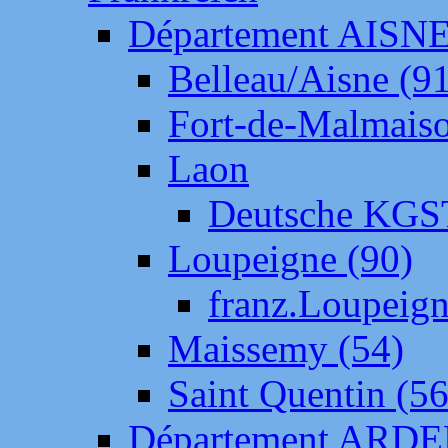
Département AISN
Belleau/Aisne (9
Fort-de-Malmais
Laon
Deutsche KGS
Loupeigne (90)
franz.Loupeig
Maissemy (54)
Saint Quentin (56
Département ARD