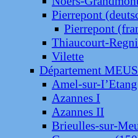
Noers-Grandmon
Pierrepont (deut
Pierrepont (fr
Thiaucourt-Regni
Vilette
Département MEU
Amel-sur-I’Etang
Azannes I
Azannes II
Brieulles-sur-Me