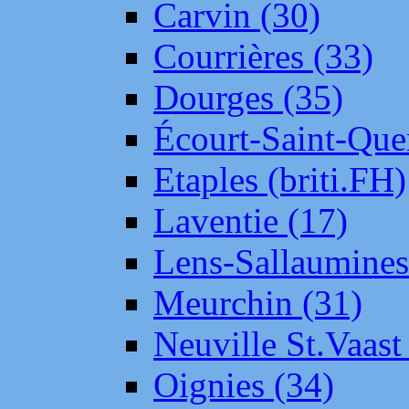
Carvin (30)
Courrières (33)
Dourges (35)
Écourt-Saint-Que
Etaples (briti.FH)
Laventie (17)
Lens-Sallaumine
Meurchin (31)
Neuville St.Vaas
Oignies (34)