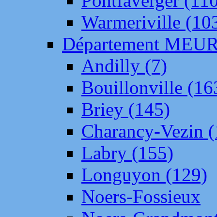
Pontfaverger (11
Warmeriville (10
Département ME
Andilly (7)
Bouillonville (16
Briey (145)
Charancy-Vezin (
Labry (155)
Longuyon (129)
Noers-Fossieux