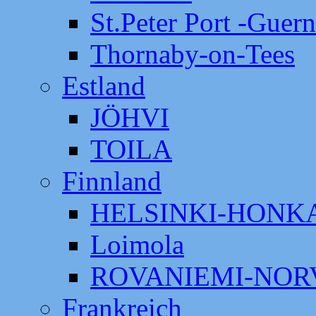
St.Peter Port -Guer
Thornaby-on-Tees
Estland
JÖHVI
TOILA
Finnland
HELSINKI-HON
Loimola
ROVANIEMI-NOR
Frankreich