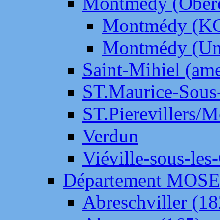
Montmédy (Ober
Montmédy (K
Montmédy (Un
Saint-Mihiel (am
ST.Maurice-Sous-
ST.Pierevillers/
Verdun
Viéville-sous-les
Département MOS
Abreschviller (18