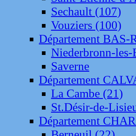
Sechault (107)
Vouziers (100)
Département BAS-
Niederbronn-les-
Saverne
Département CAL
La Cambe (21)
St.Désir-de-Lisie
Département CH
Berneuil (22)