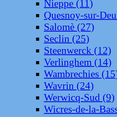
Nieppe (11)
Quesnoy-sur-Deul
Salomè (27)
Seclin (25)
Steenwerck (12)
Verlinghem (14)
Wambrechies (15
Wavrin (24)
Werwicq-Sud (9)
Wicres-de-la-Bass