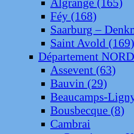
Algrange (165)
Féy (168)
Saarburg – Denk
Saint Avold (169
Département NOR
Assevent (63)
Bauvin (29)
Beaucamps-Ligny
Bousbecque (8)
Cambrai