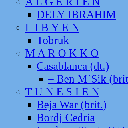
A L G E R I E N
DELY IBRAHIM
L I B Y E N
Tobruk
M A R O K K O
Casablanca (dt.)
– Ben M`Sik (brit
T U N E S I E N
Beja War (brit.)
Bordj Cedria