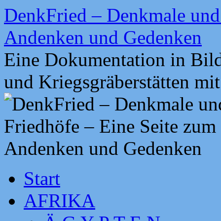
Zum
DenkFried – Denkmale und 
Inhalt
springen
Andenken und Gedenken
Eine Dokumentation in Bil
und Kriegsgräberstätten mi
Start
AFRIKA