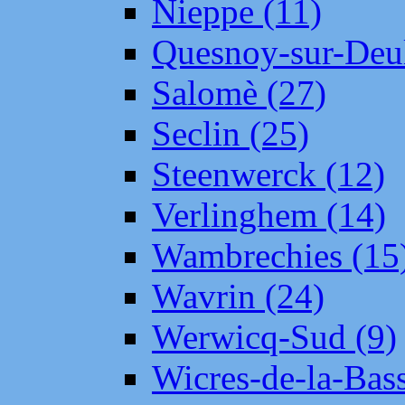
Nieppe (11)
Quesnoy-sur-Deul
Salomè (27)
Seclin (25)
Steenwerck (12)
Verlinghem (14)
Wambrechies (15
Wavrin (24)
Werwicq-Sud (9)
Wicres-de-la-Bass