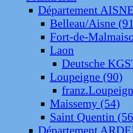
Département AISN
Belleau/Aisne (9
Fort-de-Malmais
Laon
Deutsche KGS
Loupeigne (90)
franz.Loupeig
Maissemy (54)
Saint Quentin (56
Département ARD