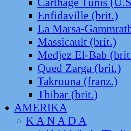
Carthage Tunis (U.S
Enfidaville (brit.)
La Marsa-Gammrath 
Massicault (brit.)
Medjez El-Bab (brit
Qued Zarga (brit.)
Takrouna (franz.)
Thibar (brit.)
AMERIKA
K A N A D A