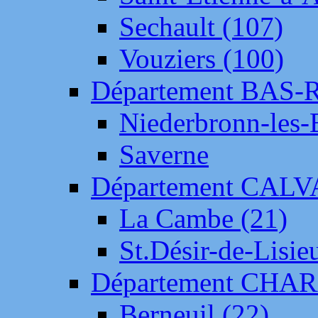
Sechault (107)
Vouziers (100)
Département BAS-
Niederbronn-les-
Saverne
Département CAL
La Cambe (21)
St.Désir-de-Lisie
Département CH
Berneuil (22)