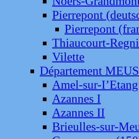
Noers-Grandmon
Pierrepont (deut
Pierrepont (fr
Thiaucourt-Regni
Vilette
Département MEU
Amel-sur-I’Etang
Azannes I
Azannes II
Brieulles-sur-Me