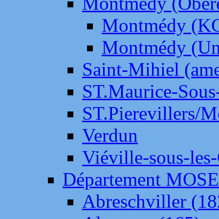
Montmédy (Ober
Montmédy (K
Montmédy (Un
Saint-Mihiel (am
ST.Maurice-Sous-
ST.Pierevillers/
Verdun
Viéville-sous-les
Département MOS
Abreschviller (18