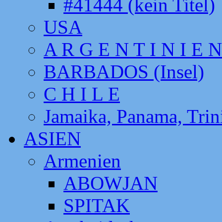
#41444 (kein Titel)
USA
A R G E N T I N I E N
BARBADOS (Insel)
C H I L E
Jamaika, Panama, Tri
ASIEN
Armenien
ABOWJAN
SPITAK