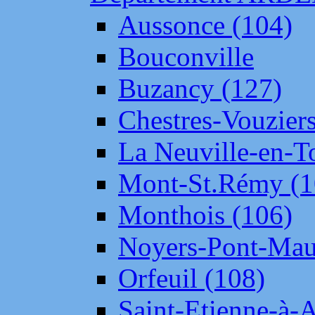
Aussonce (104)
Bouconville
Buzancy (127)
Chestres-Vouziers
La Neuville-en-T
Mont-St.Rémy (1
Monthois (106)
Noyers-Pont-Mau
Orfeuil (108)
Saint-Etienne-à-