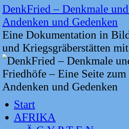
Zum
DenkFried – Denkmale und 
Inhalt
springen
Andenken und Gedenken
Eine Dokumentation in Bil
und Kriegsgräberstätten mi
Start
AFRIKA