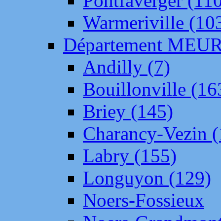
Pontfaverger (11
Warmeriville (10
Département ME
Andilly (7)
Bouillonville (16
Briey (145)
Charancy-Vezin (
Labry (155)
Longuyon (129)
Noers-Fossieux