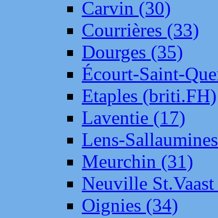
Carvin (30)
Courrières (33)
Dourges (35)
Écourt-Saint-Que
Etaples (briti.FH)
Laventie (17)
Lens-Sallaumine
Meurchin (31)
Neuville St.Vaas
Oignies (34)