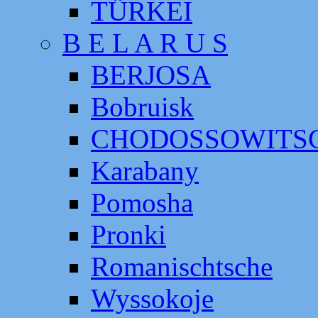
TÜRKEI
B E L A R U S
BERJOSA
Bobruisk
CHODOSSOWITS
Karabany
Pomosha
Pronki
Romanischtsche
Wyssokoje