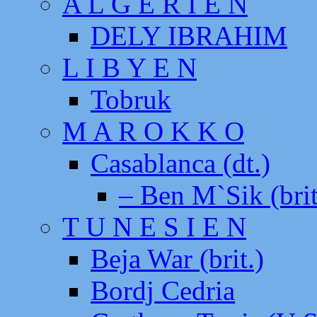
A L G E R I E N
DELY IBRAHIM
L I B Y E N
Tobruk
M A R O K K O
Casablanca (dt.)
– Ben M`Sik (brit
T U N E S I E N
Beja War (brit.)
Bordj Cedria