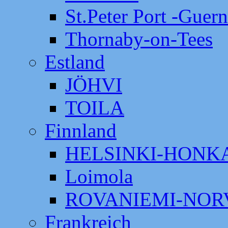
St.Peter Port -Guer
Thornaby-on-Tees
Estland
JÖHVI
TOILA
Finnland
HELSINKI-HON
Loimola
ROVANIEMI-NOR
Frankreich