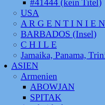
#41444 (kein Titel)
USA
A R G E N T I N I E N
BARBADOS (Insel)
C H I L E
Jamaika, Panama, Tri
ASIEN
Armenien
ABOWJAN
SPITAK