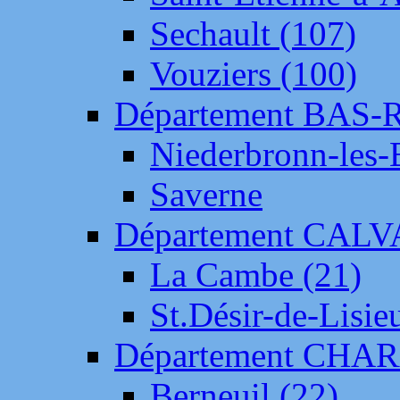
Sechault (107)
Vouziers (100)
Département BAS-
Niederbronn-les-
Saverne
Département CAL
La Cambe (21)
St.Désir-de-Lisie
Département CH
Berneuil (22)