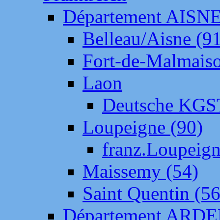
Département AISN
Belleau/Aisne (9
Fort-de-Malmais
Laon
Deutsche KGS
Loupeigne (90)
franz.Loupeig
Maissemy (54)
Saint Quentin (56
Département ARD