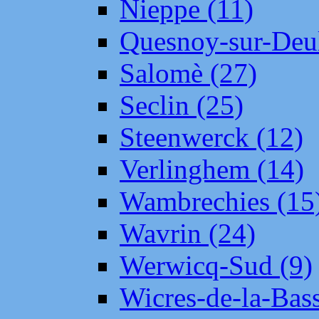
Nieppe (11)
Quesnoy-sur-Deul
Salomè (27)
Seclin (25)
Steenwerck (12)
Verlinghem (14)
Wambrechies (15
Wavrin (24)
Werwicq-Sud (9)
Wicres-de-la-Bass