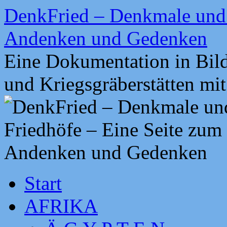
Zum
DenkFried – Denkmale und 
Inhalt
springen
Andenken und Gedenken
Eine Dokumentation in Bil
und Kriegsgräberstätten mi
Start
AFRIKA