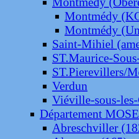
Montmédy (Ober
Montmédy (K
Montmédy (Un
Saint-Mihiel (am
ST.Maurice-Sous-
ST.Pierevillers/
Verdun
Viéville-sous-les
Département MOS
Abreschviller (18