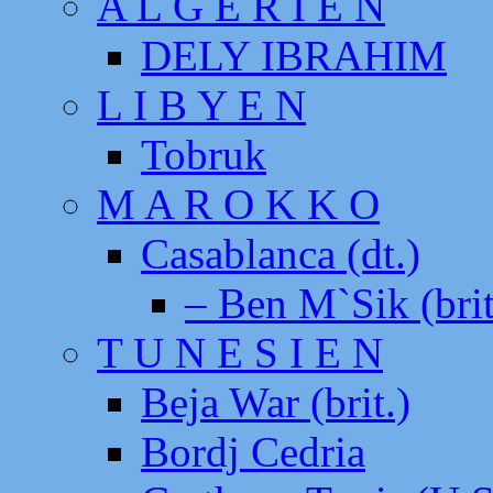
A L G E R I E N
DELY IBRAHIM
L I B Y E N
Tobruk
M A R O K K O
Casablanca (dt.)
– Ben M`Sik (brit
T U N E S I E N
Beja War (brit.)
Bordj Cedria