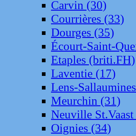
Carvin (30)
Courrières (33)
Dourges (35)
Écourt-Saint-Que
Etaples (briti.FH)
Laventie (17)
Lens-Sallaumine
Meurchin (31)
Neuville St.Vaas
Oignies (34)