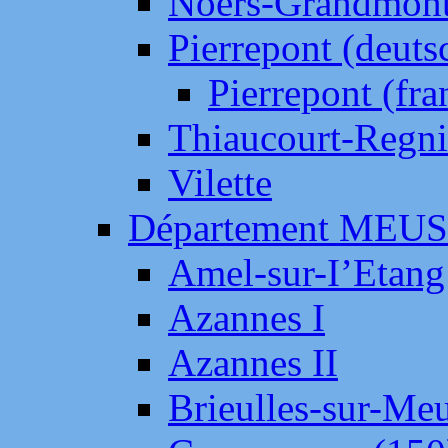
Noers-Grandmon
Pierrepont (deut
Pierrepont (fr
Thiaucourt-Regni
Vilette
Département MEU
Amel-sur-I’Etang
Azannes I
Azannes II
Brieulles-sur-Me