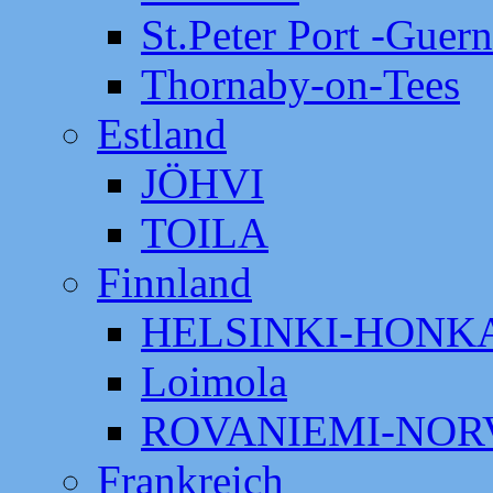
St.Peter Port -Guer
Thornaby-on-Tees
Estland
JÖHVI
TOILA
Finnland
HELSINKI-HON
Loimola
ROVANIEMI-NOR
Frankreich