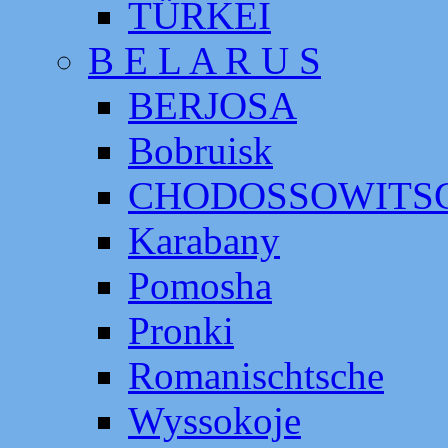
TÜRKEI
B E L A R U S
BERJOSA
Bobruisk
CHODOSSOWITS
Karabany
Pomosha
Pronki
Romanischtsche
Wyssokoje