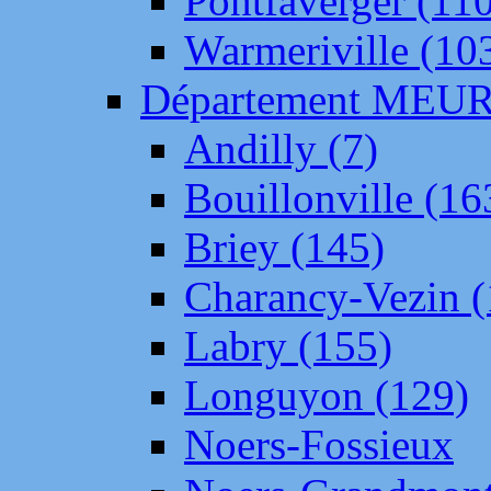
Pontfaverger (11
Warmeriville (10
Département ME
Andilly (7)
Bouillonville (16
Briey (145)
Charancy-Vezin (
Labry (155)
Longuyon (129)
Noers-Fossieux