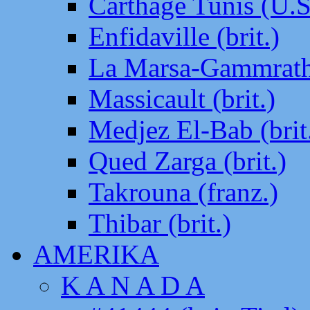
Carthage Tunis (U.S
Enfidaville (brit.)
La Marsa-Gammrath 
Massicault (brit.)
Medjez El-Bab (brit
Qued Zarga (brit.)
Takrouna (franz.)
Thibar (brit.)
AMERIKA
K A N A D A