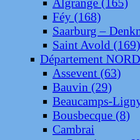
Algrange (165)
Féy (168)
Saarburg – Denk
Saint Avold (169
Département NOR
Assevent (63)
Bauvin (29)
Beaucamps-Ligny
Bousbecque (8)
Cambrai