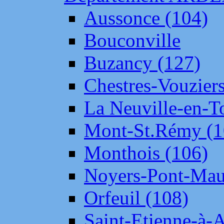
Aussonce (104)
Bouconville
Buzancy (127)
Chestres-Vouziers
La Neuville-en-T
Mont-St.Rémy (1
Monthois (106)
Noyers-Pont-Mau
Orfeuil (108)
Saint-Etienne-à-