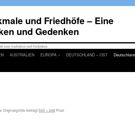
male und Friedhöfe – Eine
ken und Gedenken
EN
AUSTRALIEN
EUROPA –
DEUTSCHLAND – OST
Deutschlan
e Originalgröße beträgt
500 × 348
Pixel