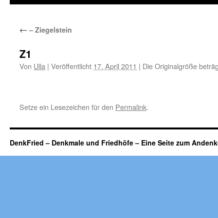
←
– Ziegelstein
Z1
Von
Ulla
|
Veröffentlicht
17. April 2011
|
Die Originalgröße beträ
Setze ein Lesezeichen für den
Permalink
.
DenkFried – Denkmale und Friedhöfe – Eine Seite zum Ande