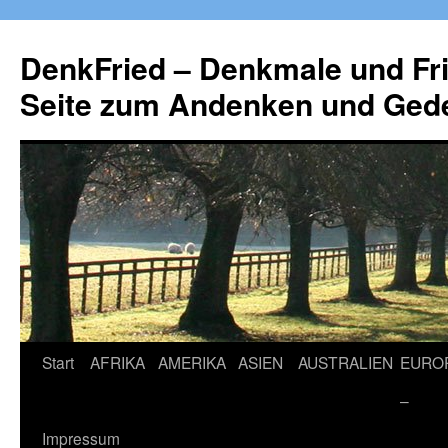
Zum
Inhalt
DenkFried – Denkmale und Fri
springen
Seite zum Andenken und Ged
Start
AFRIKA
AMERIKA
ASIEN
AUSTRALIEN
EURO
–
Impressum