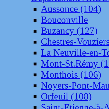
Aussonce (104)
Bouconville
Buzancy (127)
Chestres-Vouziers
La Neuville-en-T
Mont-St.Rémy (1
Monthois (106)
Noyers-Pont-Mau
Orfeuil (108)
Saint-Etienne-à-