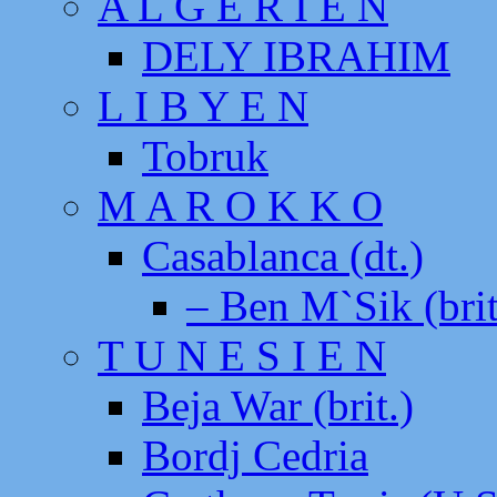
A L G E R I E N
DELY IBRAHIM
L I B Y E N
Tobruk
M A R O K K O
Casablanca (dt.)
– Ben M`Sik (brit
T U N E S I E N
Beja War (brit.)
Bordj Cedria