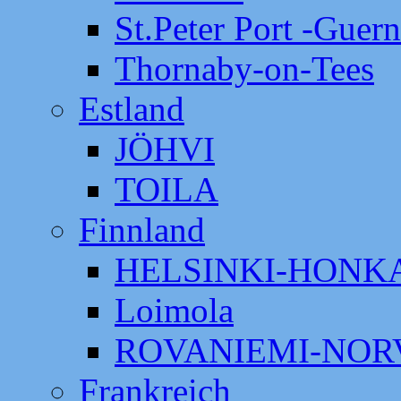
St.Peter Port -Guer
Thornaby-on-Tees
Estland
JÖHVI
TOILA
Finnland
HELSINKI-HON
Loimola
ROVANIEMI-NOR
Frankreich