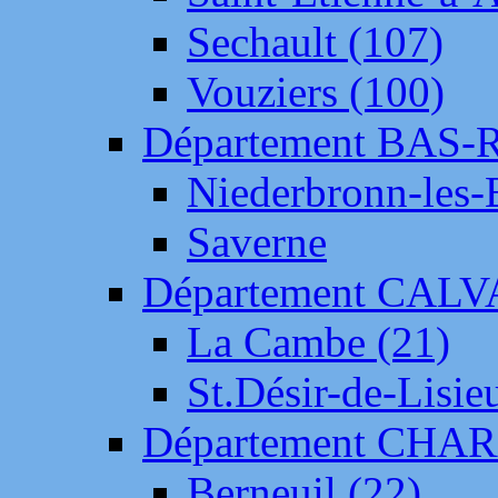
Sechault (107)
Vouziers (100)
Département BAS-
Niederbronn-les-
Saverne
Département CAL
La Cambe (21)
St.Désir-de-Lisie
Département CH
Berneuil (22)