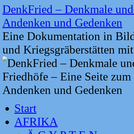
Zum
DenkFried – Denkmale und 
Inhalt
springen
Andenken und Gedenken
Eine Dokumentation in Bil
und Kriegsgräberstätten mi
Start
AFRIKA