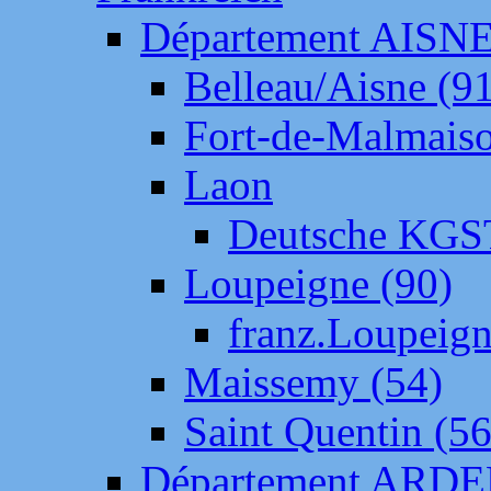
Département AISN
Belleau/Aisne (9
Fort-de-Malmais
Laon
Deutsche KGS
Loupeigne (90)
franz.Loupeig
Maissemy (54)
Saint Quentin (56
Département ARD