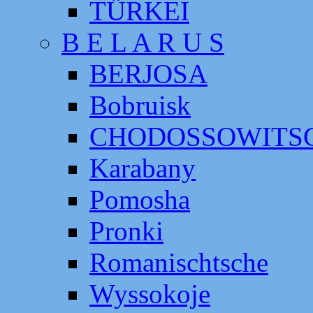
TÜRKEI
B E L A R U S
BERJOSA
Bobruisk
CHODOSSOWITS
Karabany
Pomosha
Pronki
Romanischtsche
Wyssokoje