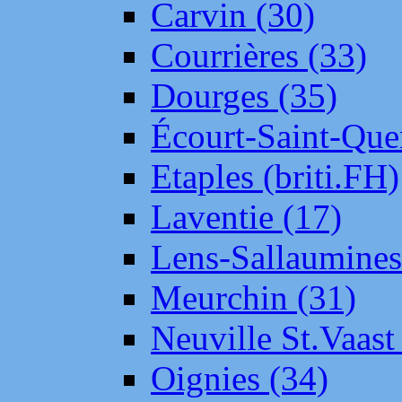
Carvin (30)
Courrières (33)
Dourges (35)
Écourt-Saint-Que
Etaples (briti.FH)
Laventie (17)
Lens-Sallaumine
Meurchin (31)
Neuville St.Vaas
Oignies (34)