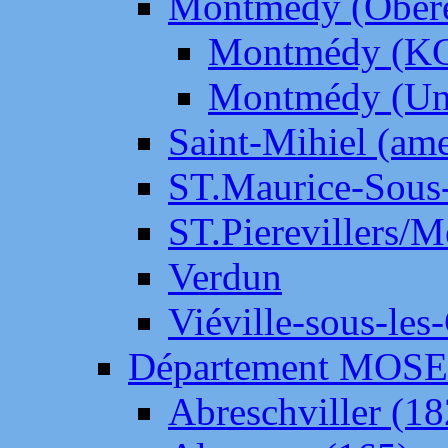
Montmédy (Ober
Montmédy (K
Montmédy (Un
Saint-Mihiel (am
ST.Maurice-Sous-
ST.Pierevillers/
Verdun
Viéville-sous-les
Département MOS
Abreschviller (18