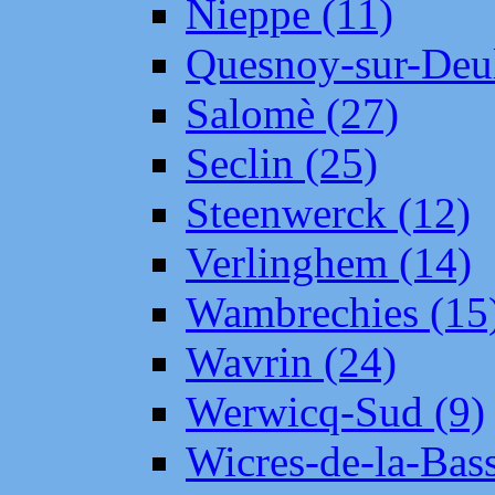
Nieppe (11)
Quesnoy-sur-Deul
Salomè (27)
Seclin (25)
Steenwerck (12)
Verlinghem (14)
Wambrechies (15
Wavrin (24)
Werwicq-Sud (9)
Wicres-de-la-Bass