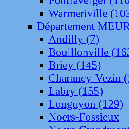
Pontfaverger (11
Warmeriville (10
Département ME
Andilly (7)
Bouillonville (16
Briey (145)
Charancy-Vezin (
Labry (155)
Longuyon (129)
Noers-Fossieux