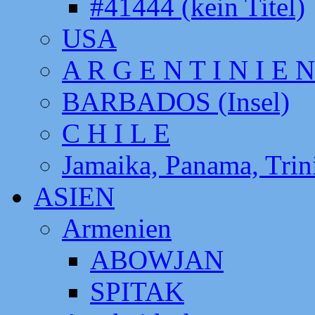
#41444 (kein Titel)
USA
A R G E N T I N I E N
BARBADOS (Insel)
C H I L E
Jamaika, Panama, Tri
ASIEN
Armenien
ABOWJAN
SPITAK