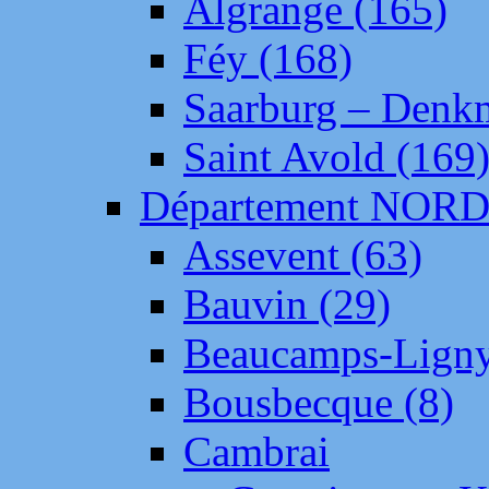
Algrange (165)
Féy (168)
Saarburg – Denk
Saint Avold (169
Département NOR
Assevent (63)
Bauvin (29)
Beaucamps-Ligny
Bousbecque (8)
Cambrai