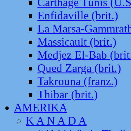
Carthage Tunis (U.S
Enfidaville (brit.)
La Marsa-Gammrath 
Massicault (brit.)
Medjez El-Bab (brit
Qued Zarga (brit.)
Takrouna (franz.)
Thibar (brit.)
AMERIKA
K A N A D A