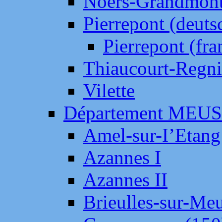
Noers-Grandmon
Pierrepont (deut
Pierrepont (fr
Thiaucourt-Regni
Vilette
Département MEU
Amel-sur-I’Etang
Azannes I
Azannes II
Brieulles-sur-Me