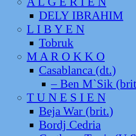
A L G E R I E N
DELY IBRAHIM
L I B Y E N
Tobruk
M A R O K K O
Casablanca (dt.)
– Ben M`Sik (brit
T U N E S I E N
Beja War (brit.)
Bordj Cedria