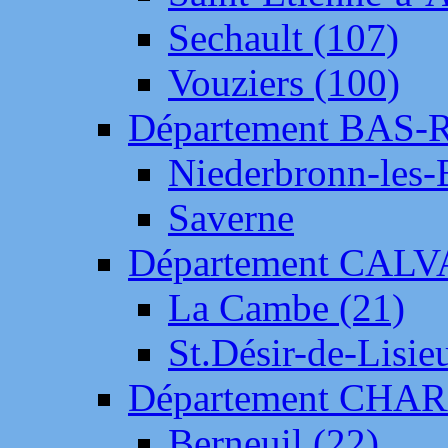
Sechault (107)
Vouziers (100)
Département BAS-
Niederbronn-les-
Saverne
Département CAL
La Cambe (21)
St.Désir-de-Lisie
Département CH
Berneuil (22)