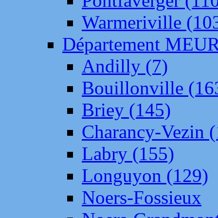
Pontfaverger (11
Warmeriville (10
Département ME
Andilly (7)
Bouillonville (16
Briey (145)
Charancy-Vezin (
Labry (155)
Longuyon (129)
Noers-Fossieux