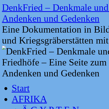
Zum
DenkFried – Denkmale und 
Inhalt
springen
Andenken und Gedenken
Eine Dokumentation in Bil
und Kriegsgräberstätten mi
Start
AFRIKA