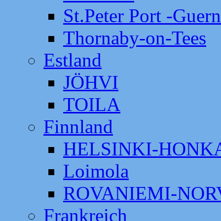
St.Peter Port -Guer
Thornaby-on-Tees
Estland
JÖHVI
TOILA
Finnland
HELSINKI-HON
Loimola
ROVANIEMI-NOR
Frankreich