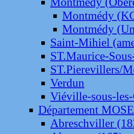
Montmédy (Ober
Montmédy (K
Montmédy (Un
Saint-Mihiel (am
ST.Maurice-Sous-
ST.Pierevillers/
Verdun
Viéville-sous-les
Département MOS
Abreschviller (18