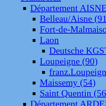
Département AISN
Belleau/Aisne (9
Fort-de-Malmais
Laon
Deutsche KGS
Loupeigne (90)
franz.Loupeig
Maissemy (54)
Saint Quentin (56
Département ARD