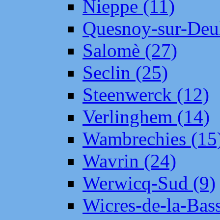
Nieppe (11)
Quesnoy-sur-Deul
Salomè (27)
Seclin (25)
Steenwerck (12)
Verlinghem (14)
Wambrechies (15
Wavrin (24)
Werwicq-Sud (9)
Wicres-de-la-Bass