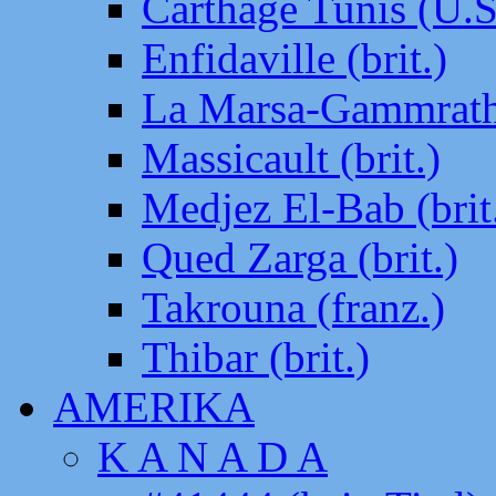
Carthage Tunis (U.S
Enfidaville (brit.)
La Marsa-Gammrath 
Massicault (brit.)
Medjez El-Bab (brit
Qued Zarga (brit.)
Takrouna (franz.)
Thibar (brit.)
AMERIKA
K A N A D A