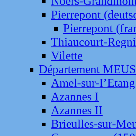
Noers-Grandmon
Pierrepont (deut
Pierrepont (fr
Thiaucourt-Regni
Vilette
Département MEU
Amel-sur-I’Etang
Azannes I
Azannes II
Brieulles-sur-Me