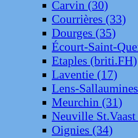
Carvin (30)
Courrières (33)
Dourges (35)
Écourt-Saint-Que
Etaples (briti.FH)
Laventie (17)
Lens-Sallaumine
Meurchin (31)
Neuville St.Vaas
Oignies (34)