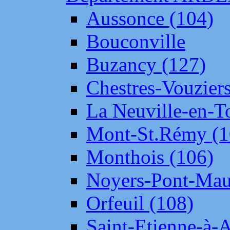
Aussonce (104)
Bouconville
Buzancy (127)
Chestres-Vouziers
La Neuville-en-T
Mont-St.Rémy (1
Monthois (106)
Noyers-Pont-Mau
Orfeuil (108)
Saint-Etienne-à-