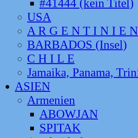
#41444 (kein Titel)
USA
A R G E N T I N I E N
BARBADOS (Insel)
C H I L E
Jamaika, Panama, Tri
ASIEN
Armenien
ABOWJAN
SPITAK