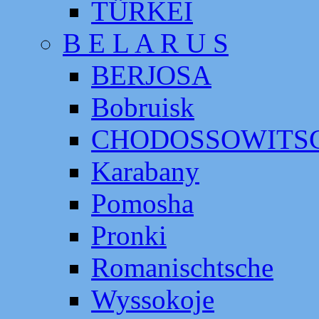
TÜRKEI
B E L A R U S
BERJOSA
Bobruisk
CHODOSSOWITS
Karabany
Pomosha
Pronki
Romanischtsche
Wyssokoje