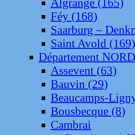
Algrange (165)
Féy (168)
Saarburg – Denk
Saint Avold (169
Département NOR
Assevent (63)
Bauvin (29)
Beaucamps-Ligny
Bousbecque (8)
Cambrai