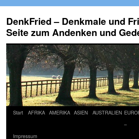
Zum
Inhalt
DenkFried – Denkmale und Fri
springen
Seite zum Andenken und Ged
Start
AFRIKA
AMERIKA
ASIEN
AUSTRALIEN
EURO
–
Impressum