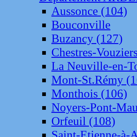
Aussonce (104)
Bouconville
Buzancy (127)
Chestres-Vouziers
La Neuville-en-T
Mont-St.Rémy (1
Monthois (106)
Noyers-Pont-Mau
Orfeuil (108)
Saint-Etienne-à-