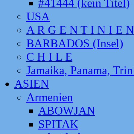
#41444 (kein Titel)
USA
A R G E N T I N I E N
BARBADOS (Insel)
C H I L E
Jamaika, Panama, Tri
ASIEN
Armenien
ABOWJAN
SPITAK