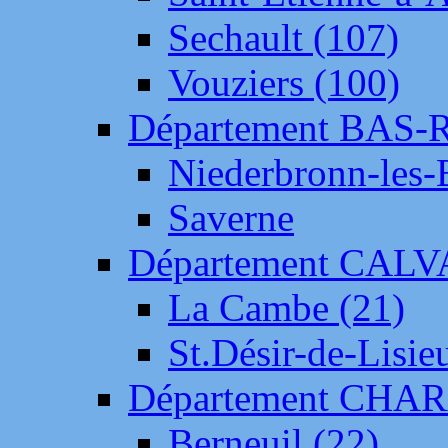
Sechault (107)
Vouziers (100)
Département BAS-
Niederbronn-les-
Saverne
Département CAL
La Cambe (21)
St.Désir-de-Lisie
Département CH
Berneuil (22)