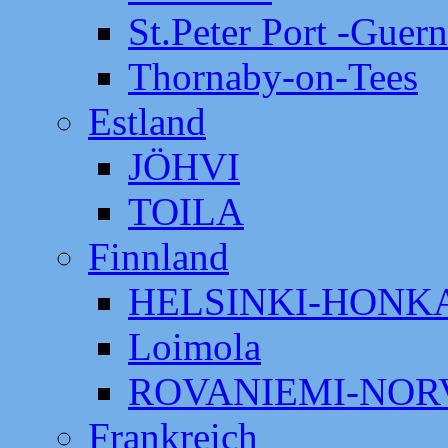
St.Peter Port -Guer
Thornaby-on-Tees
Estland
JÖHVI
TOILA
Finnland
HELSINKI-HON
Loimola
ROVANIEMI-NOR
Frankreich