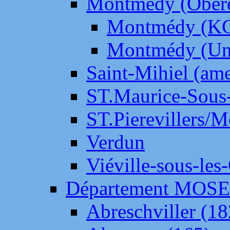
Montmédy (Ober
Montmédy (K
Montmédy (Un
Saint-Mihiel (am
ST.Maurice-Sous-
ST.Pierevillers/
Verdun
Viéville-sous-les
Département MOS
Abreschviller (18