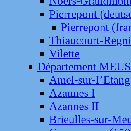
Noers-Grandmon
Pierrepont (deut
Pierrepont (fr
Thiaucourt-Regni
Vilette
Département MEU
Amel-sur-I’Etang
Azannes I
Azannes II
Brieulles-sur-Me