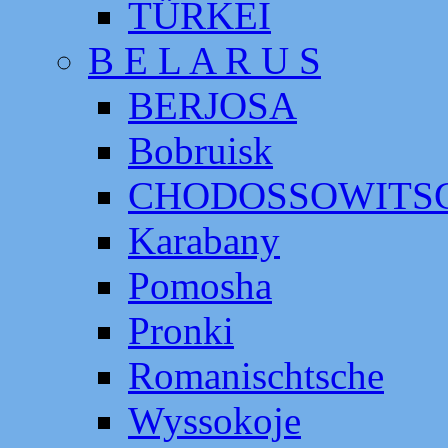
TÜRKEI
B E L A R U S
BERJOSA
Bobruisk
CHODOSSOWITS
Karabany
Pomosha
Pronki
Romanischtsche
Wyssokoje