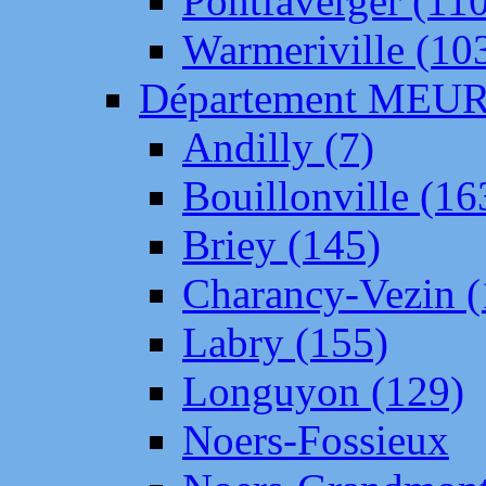
Pontfaverger (11
Warmeriville (10
Département ME
Andilly (7)
Bouillonville (16
Briey (145)
Charancy-Vezin (
Labry (155)
Longuyon (129)
Noers-Fossieux