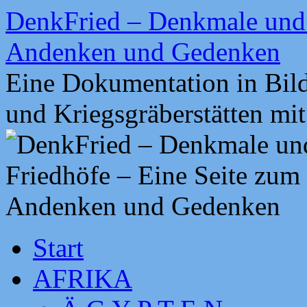
Zum
DenkFried – Denkmale und 
Inhalt
springen
Andenken und Gedenken
Eine Dokumentation in Bil
und Kriegsgräberstätten mi
Start
AFRIKA