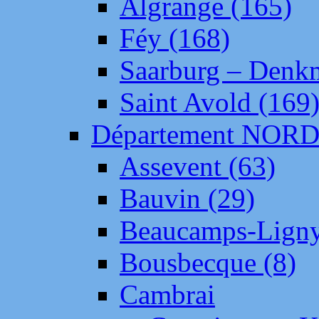
Algrange (165)
Féy (168)
Saarburg – Denk
Saint Avold (169
Département NOR
Assevent (63)
Bauvin (29)
Beaucamps-Ligny
Bousbecque (8)
Cambrai