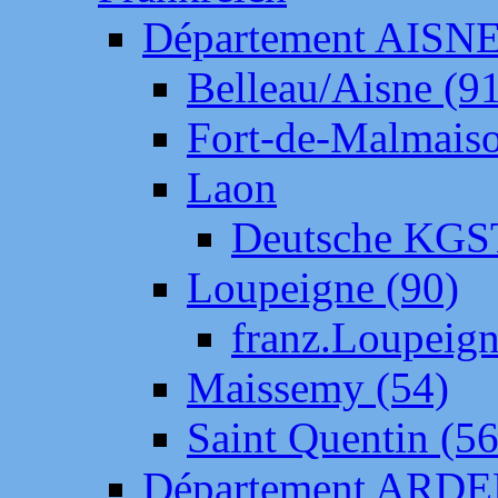
Département AISN
Belleau/Aisne (9
Fort-de-Malmais
Laon
Deutsche KGS
Loupeigne (90)
franz.Loupeig
Maissemy (54)
Saint Quentin (56
Département ARD