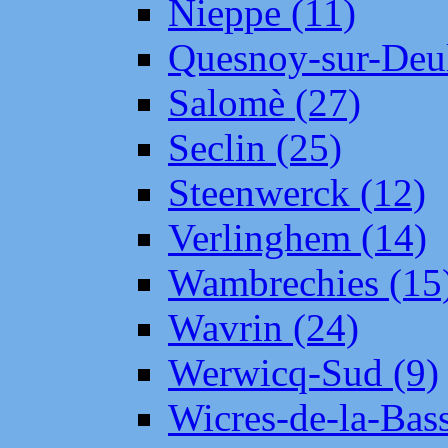
Nieppe (11)
Quesnoy-sur-Deul
Salomè (27)
Seclin (25)
Steenwerck (12)
Verlinghem (14)
Wambrechies (15
Wavrin (24)
Werwicq-Sud (9)
Wicres-de-la-Bass