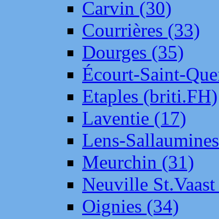
Carvin (30)
Courrières (33)
Dourges (35)
Écourt-Saint-Que
Etaples (briti.FH)
Laventie (17)
Lens-Sallaumine
Meurchin (31)
Neuville St.Vaas
Oignies (34)