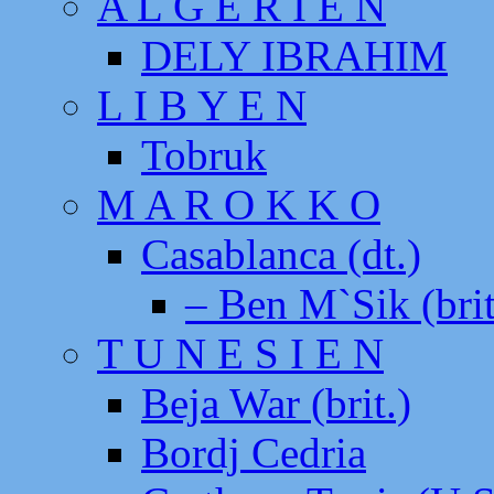
A L G E R I E N
DELY IBRAHIM
L I B Y E N
Tobruk
M A R O K K O
Casablanca (dt.)
– Ben M`Sik (brit
T U N E S I E N
Beja War (brit.)
Bordj Cedria