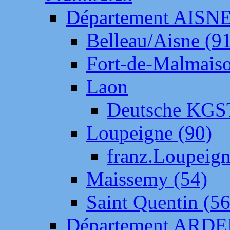
Département AISN
Belleau/Aisne (9
Fort-de-Malmais
Laon
Deutsche KGS
Loupeigne (90)
franz.Loupeig
Maissemy (54)
Saint Quentin (56
Département ARD