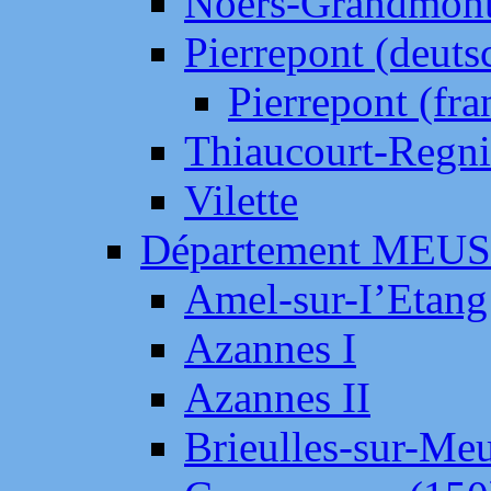
Noers-Grandmon
Pierrepont (deut
Pierrepont (fr
Thiaucourt-Regni
Vilette
Département MEU
Amel-sur-I’Etang
Azannes I
Azannes II
Brieulles-sur-Me