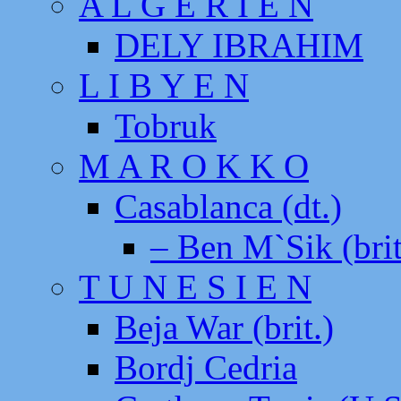
A L G E R I E N
DELY IBRAHIM
L I B Y E N
Tobruk
M A R O K K O
Casablanca (dt.)
– Ben M`Sik (brit
T U N E S I E N
Beja War (brit.)
Bordj Cedria