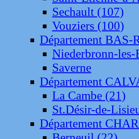
Sechault (107)
Vouziers (100)
Département BAS-
Niederbronn-les-
Saverne
Département CAL
La Cambe (21)
St.Désir-de-Lisie
Département CH
Berneuil (22)