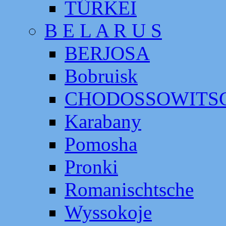
TÜRKEI
B E L A R U S
BERJOSA
Bobruisk
CHODOSSOWITS
Karabany
Pomosha
Pronki
Romanischtsche
Wyssokoje