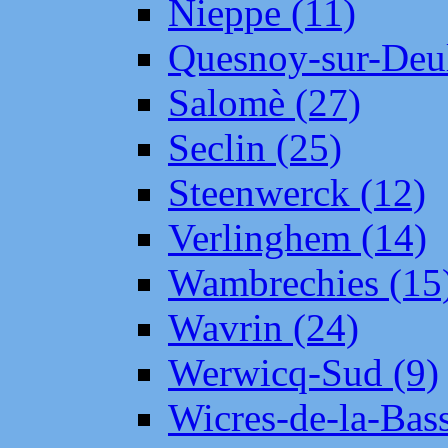
Nieppe (11)
Quesnoy-sur-Deul
Salomè (27)
Seclin (25)
Steenwerck (12)
Verlinghem (14)
Wambrechies (15
Wavrin (24)
Werwicq-Sud (9)
Wicres-de-la-Bass