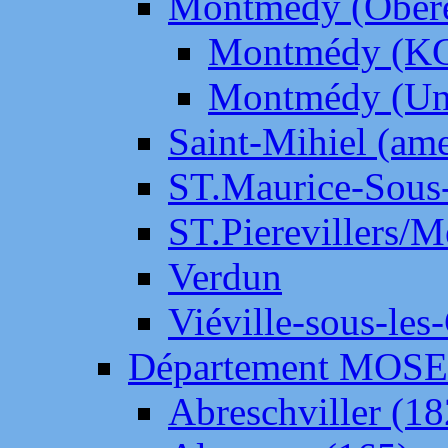
Montmédy (Ober
Montmédy (K
Montmédy (Un
Saint-Mihiel (am
ST.Maurice-Sous-
ST.Pierevillers/
Verdun
Viéville-sous-les
Département MOS
Abreschviller (18