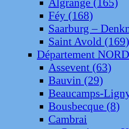
Algrange (165)
Féy (168)
Saarburg – Denk
Saint Avold (169
Département NOR
Assevent (63)
Bauvin (29)
Beaucamps-Ligny
Bousbecque (8)
Cambrai