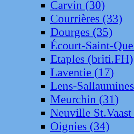
Carvin (30)
Courrières (33)
Dourges (35)
Écourt-Saint-Que
Etaples (briti.FH)
Laventie (17)
Lens-Sallaumine
Meurchin (31)
Neuville St.Vaas
Oignies (34)