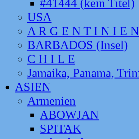
#41444 (kein Titel)
USA
A R G E N T I N I E N
BARBADOS (Insel)
C H I L E
Jamaika, Panama, Tri
ASIEN
Armenien
ABOWJAN
SPITAK