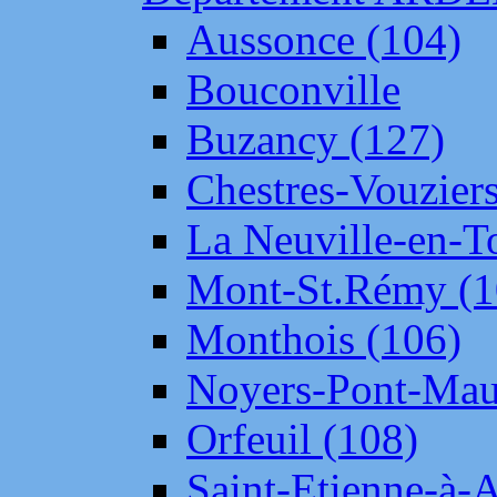
Aussonce (104)
Bouconville
Buzancy (127)
Chestres-Vouziers
La Neuville-en-T
Mont-St.Rémy (1
Monthois (106)
Noyers-Pont-Mau
Orfeuil (108)
Saint-Etienne-à-