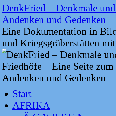
Zum
DenkFried – Denkmale und 
Inhalt
springen
Andenken und Gedenken
Eine Dokumentation in Bil
und Kriegsgräberstätten mi
Start
AFRIKA