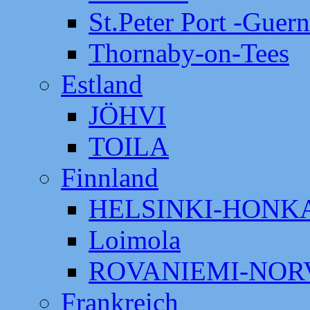
St.Peter Port -Guer
Thornaby-on-Tees
Estland
JÖHVI
TOILA
Finnland
HELSINKI-HON
Loimola
ROVANIEMI-NOR
Frankreich