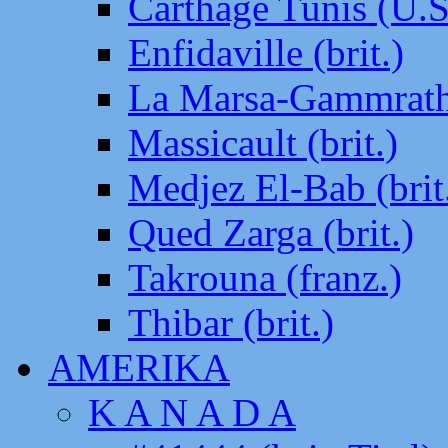
Carthage Tunis (U.S
Enfidaville (brit.)
La Marsa-Gammrath 
Massicault (brit.)
Medjez El-Bab (brit
Qued Zarga (brit.)
Takrouna (franz.)
Thibar (brit.)
AMERIKA
K A N A D A