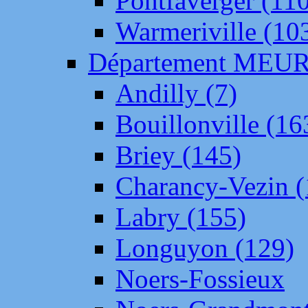
Pontfaverger (11
Warmeriville (10
Département ME
Andilly (7)
Bouillonville (16
Briey (145)
Charancy-Vezin (
Labry (155)
Longuyon (129)
Noers-Fossieux