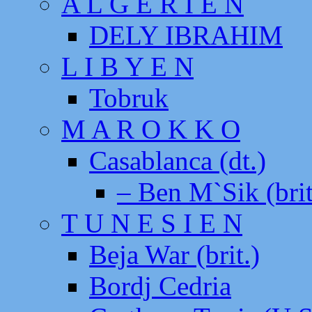
A L G E R I E N
DELY IBRAHIM
L I B Y E N
Tobruk
M A R O K K O
Casablanca (dt.)
– Ben M`Sik (brit
T U N E S I E N
Beja War (brit.)
Bordj Cedria