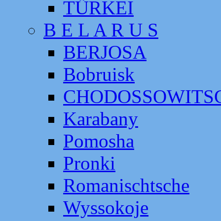
TÜRKEI
B E L A R U S
BERJOSA
Bobruisk
CHODOSSOWITS
Karabany
Pomosha
Pronki
Romanischtsche
Wyssokoje