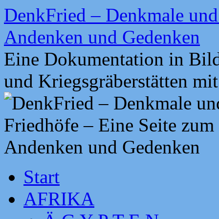
Zum
DenkFried – Denkmale und 
Inhalt
springen
Andenken und Gedenken
Eine Dokumentation in Bil
und Kriegsgräberstätten mi
Start
AFRIKA