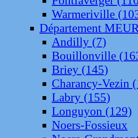
Pontfaverger (11
Warmeriville (10
Département ME
Andilly (7)
Bouillonville (16
Briey (145)
Charancy-Vezin (
Labry (155)
Longuyon (129)
Noers-Fossieux