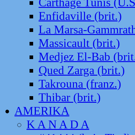
Carthage Tunis (U.S
Enfidaville (brit.)
La Marsa-Gammrath 
Massicault (brit.)
Medjez El-Bab (brit
Qued Zarga (brit.)
Takrouna (franz.)
Thibar (brit.)
AMERIKA
K A N A D A