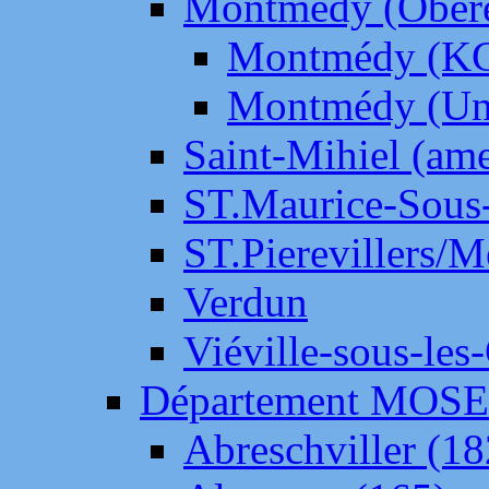
Montmédy (Ober
Montmédy (K
Montmédy (Un
Saint-Mihiel (am
ST.Maurice-Sous-
ST.Pierevillers/
Verdun
Viéville-sous-les
Département MOS
Abreschviller (18