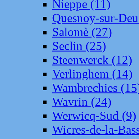
Nieppe (11)
Quesnoy-sur-Deul
Salomè (27)
Seclin (25)
Steenwerck (12)
Verlinghem (14)
Wambrechies (15
Wavrin (24)
Werwicq-Sud (9)
Wicres-de-la-Bass