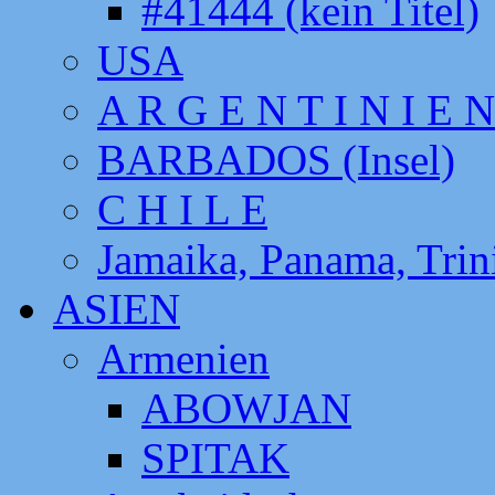
#41444 (kein Titel)
USA
A R G E N T I N I E N
BARBADOS (Insel)
C H I L E
Jamaika, Panama, Tri
ASIEN
Armenien
ABOWJAN
SPITAK