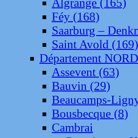
Algrange (165)
Féy (168)
Saarburg – Denk
Saint Avold (169
Département NOR
Assevent (63)
Bauvin (29)
Beaucamps-Ligny
Bousbecque (8)
Cambrai