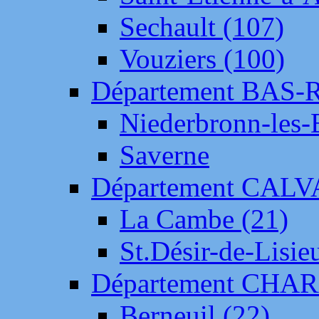
Sechault (107)
Vouziers (100)
Département BAS-
Niederbronn-les-
Saverne
Département CAL
La Cambe (21)
St.Désir-de-Lisie
Département CH
Berneuil (22)