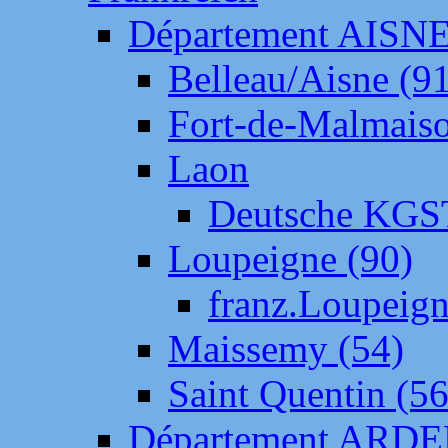
Département AISN
Belleau/Aisne (9
Fort-de-Malmais
Laon
Deutsche KGS
Loupeigne (90)
franz.Loupeig
Maissemy (54)
Saint Quentin (56
Département ARD