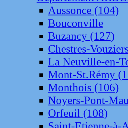
Aussonce (104)
Bouconville
Buzancy (127)
Chestres-Vouziers
La Neuville-en-T
Mont-St.Rémy (1
Monthois (106)
Noyers-Pont-Mau
Orfeuil (108)
Saint-Etienne-à-