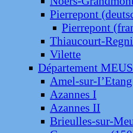
Noers-Grandmon
Pierrepont (deut
Pierrepont (fr
Thiaucourt-Regni
Vilette
Département MEU
Amel-sur-I’Etang
Azannes I
Azannes II
Brieulles-sur-Me