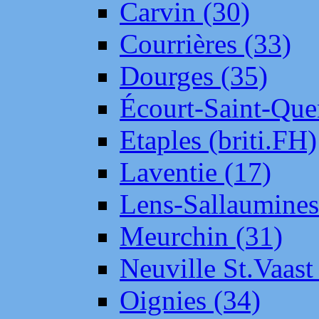
Carvin (30)
Courrières (33)
Dourges (35)
Écourt-Saint-Que
Etaples (briti.FH)
Laventie (17)
Lens-Sallaumine
Meurchin (31)
Neuville St.Vaas
Oignies (34)