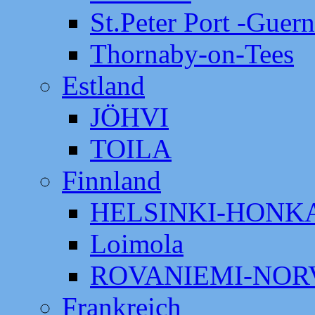
St.Peter Port -Guer
Thornaby-on-Tees
Estland
JÖHVI
TOILA
Finnland
HELSINKI-HON
Loimola
ROVANIEMI-NOR
Frankreich