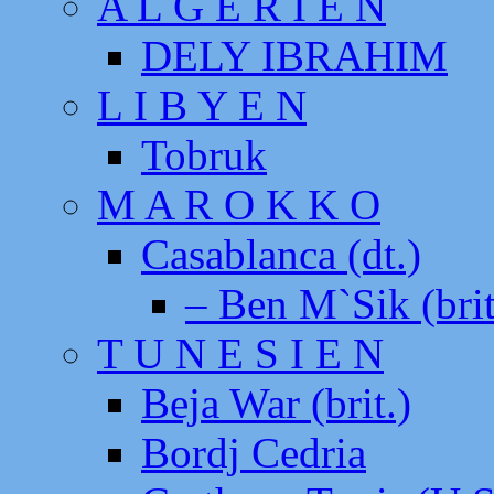
A L G E R I E N
DELY IBRAHIM
L I B Y E N
Tobruk
M A R O K K O
Casablanca (dt.)
– Ben M`Sik (brit
T U N E S I E N
Beja War (brit.)
Bordj Cedria