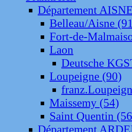
Département AISN
Belleau/Aisne (9
Fort-de-Malmais
Laon
Deutsche KGS
Loupeigne (90)
franz.Loupeig
Maissemy (54)
Saint Quentin (56
Département ARD