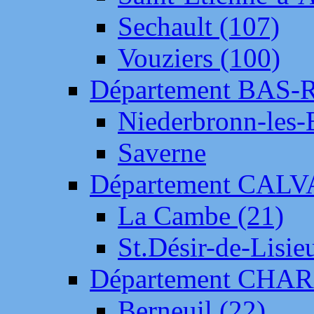
Sechault (107)
Vouziers (100)
Département BAS-
Niederbronn-les-
Saverne
Département CAL
La Cambe (21)
St.Désir-de-Lisie
Département CH
Berneuil (22)