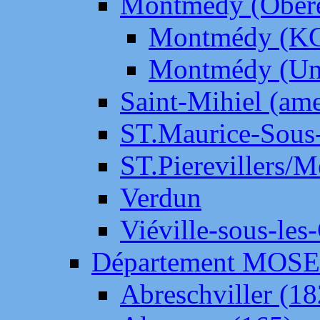
Montmédy (Ober
Montmédy (K
Montmédy (Un
Saint-Mihiel (am
ST.Maurice-Sous-
ST.Pierevillers/
Verdun
Viéville-sous-les
Département MOS
Abreschviller (18