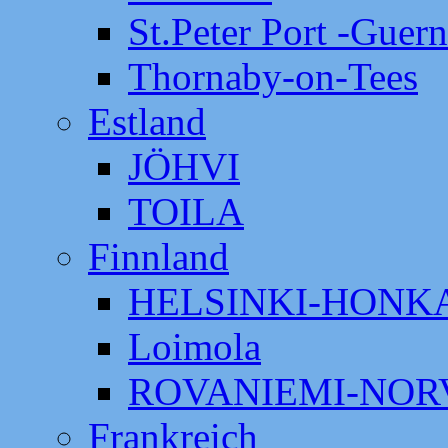
St.Peter Port -Guer
Thornaby-on-Tees
Estland
JÖHVI
TOILA
Finnland
HELSINKI-HON
Loimola
ROVANIEMI-NOR
Frankreich