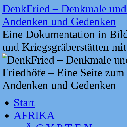
Zum
DenkFried – Denkmale und 
Inhalt
springen
Andenken und Gedenken
Eine Dokumentation in Bil
und Kriegsgräberstätten mi
Start
AFRIKA