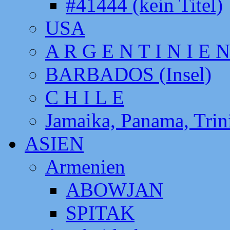
#41444 (kein Titel)
USA
A R G E N T I N I E N
BARBADOS (Insel)
C H I L E
Jamaika, Panama, Tri
ASIEN
Armenien
ABOWJAN
SPITAK