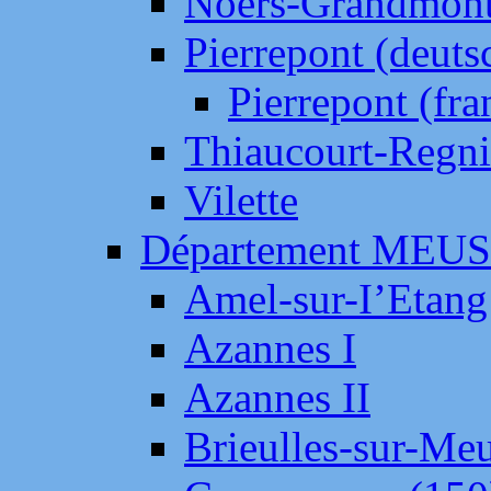
Noers-Grandmon
Pierrepont (deut
Pierrepont (fr
Thiaucourt-Regni
Vilette
Département MEU
Amel-sur-I’Etang
Azannes I
Azannes II
Brieulles-sur-Me