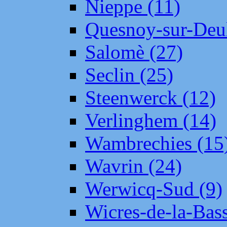
Nieppe (11)
Quesnoy-sur-Deul
Salomè (27)
Seclin (25)
Steenwerck (12)
Verlinghem (14)
Wambrechies (15
Wavrin (24)
Werwicq-Sud (9)
Wicres-de-la-Bass