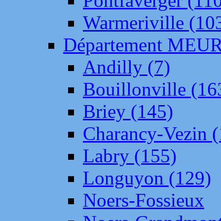
Pontfaverger (11
Warmeriville (10
Département ME
Andilly (7)
Bouillonville (16
Briey (145)
Charancy-Vezin (
Labry (155)
Longuyon (129)
Noers-Fossieux