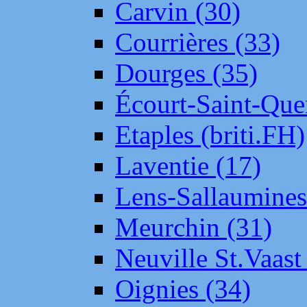
Carvin (30)
Courrières (33)
Dourges (35)
Écourt-Saint-Que
Etaples (briti.FH)
Laventie (17)
Lens-Sallaumine
Meurchin (31)
Neuville St.Vaas
Oignies (34)