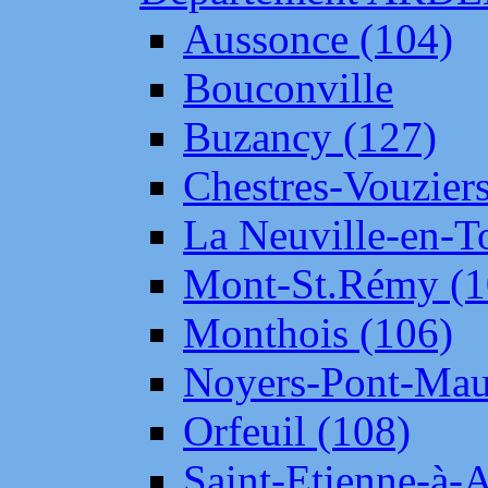
Aussonce (104)
Bouconville
Buzancy (127)
Chestres-Vouziers
La Neuville-en-T
Mont-St.Rémy (1
Monthois (106)
Noyers-Pont-Mau
Orfeuil (108)
Saint-Etienne-à-