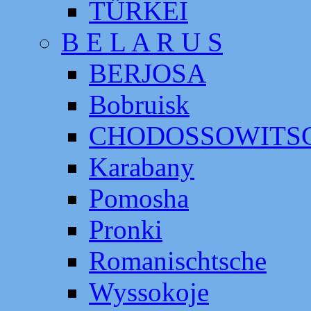
TÜRKEI
B E L A R U S
BERJOSA
Bobruisk
CHODOSSOWITS
Karabany
Pomosha
Pronki
Romanischtsche
Wyssokoje