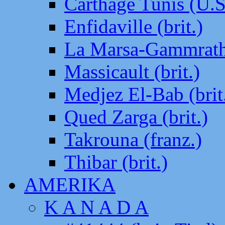
Carthage Tunis (U.S
Enfidaville (brit.)
La Marsa-Gammrath 
Massicault (brit.)
Medjez El-Bab (brit
Qued Zarga (brit.)
Takrouna (franz.)
Thibar (brit.)
AMERIKA
K A N A D A