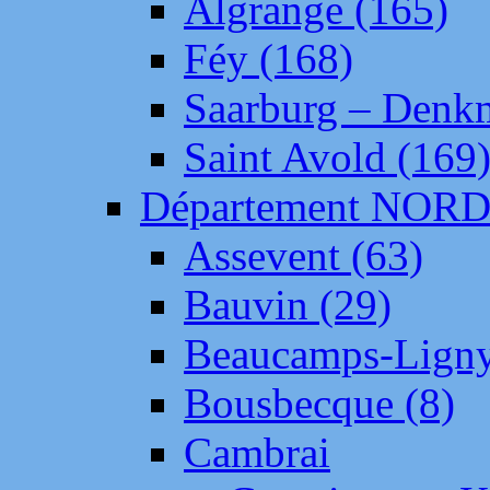
Algrange (165)
Féy (168)
Saarburg – Denk
Saint Avold (169
Département NOR
Assevent (63)
Bauvin (29)
Beaucamps-Ligny
Bousbecque (8)
Cambrai