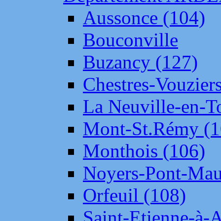
Aussonce (104)
Bouconville
Buzancy (127)
Chestres-Vouziers
La Neuville-en-T
Mont-St.Rémy (1
Monthois (106)
Noyers-Pont-Mau
Orfeuil (108)
Saint-Etienne-à-