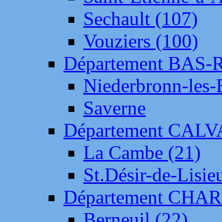
Sechault (107)
Vouziers (100)
Département BAS-
Niederbronn-les-
Saverne
Département CAL
La Cambe (21)
St.Désir-de-Lisie
Département CH
Berneuil (22)