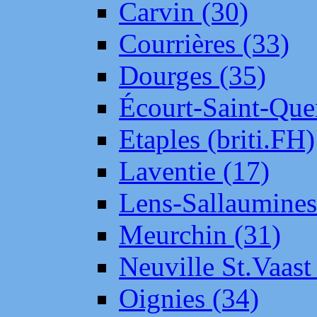
Carvin (30)
Courrières (33)
Dourges (35)
Écourt-Saint-Que
Etaples (briti.FH)
Laventie (17)
Lens-Sallaumine
Meurchin (31)
Neuville St.Vaas
Oignies (34)