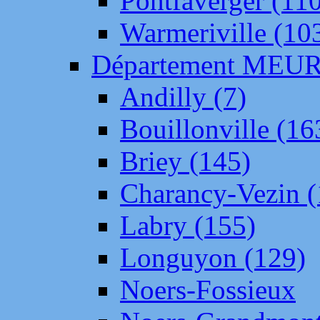
Pontfaverger (11
Warmeriville (10
Département ME
Andilly (7)
Bouillonville (16
Briey (145)
Charancy-Vezin (
Labry (155)
Longuyon (129)
Noers-Fossieux