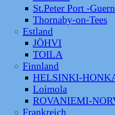
St.Peter Port -Guer
Thornaby-on-Tees
Estland
JÖHVI
TOILA
Finnland
HELSINKI-HON
Loimola
ROVANIEMI-NOR
Frankreich