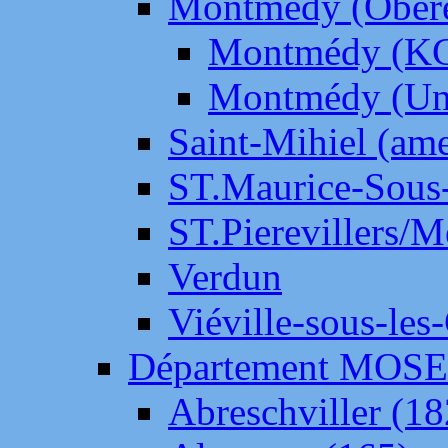
Montmédy (Ober
Montmédy (K
Montmédy (Un
Saint-Mihiel (am
ST.Maurice-Sous-
ST.Pierevillers/
Verdun
Viéville-sous-les
Département MOS
Abreschviller (18