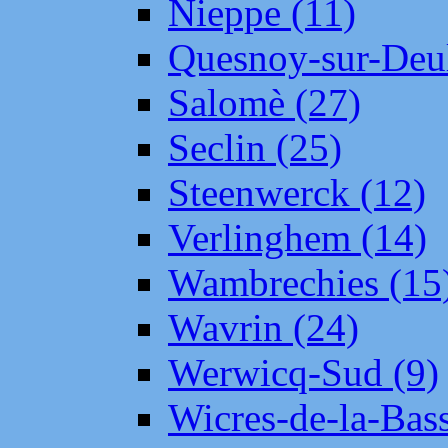
Nieppe (11)
Quesnoy-sur-Deul
Salomè (27)
Seclin (25)
Steenwerck (12)
Verlinghem (14)
Wambrechies (15
Wavrin (24)
Werwicq-Sud (9)
Wicres-de-la-Bass