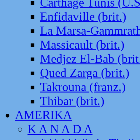
Carthage Tunis (U.S
Enfidaville (brit.)
La Marsa-Gammrath 
Massicault (brit.)
Medjez El-Bab (brit
Qued Zarga (brit.)
Takrouna (franz.)
Thibar (brit.)
AMERIKA
K A N A D A