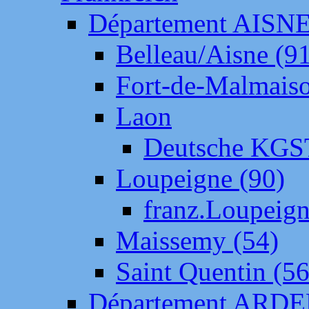
Département AISN
Belleau/Aisne (9
Fort-de-Malmais
Laon
Deutsche KGS
Loupeigne (90)
franz.Loupeig
Maissemy (54)
Saint Quentin (56
Département ARD