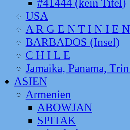
#41444 (kein Titel)
USA
A R G E N T I N I E N
BARBADOS (Insel)
C H I L E
Jamaika, Panama, Tri
ASIEN
Armenien
ABOWJAN
SPITAK