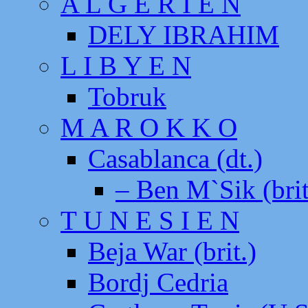
A L G E R I E N
DELY IBRAHIM
L I B Y E N
Tobruk
M A R O K K O
Casablanca (dt.)
– Ben M`Sik (brit
T U N E S I E N
Beja War (brit.)
Bordj Cedria