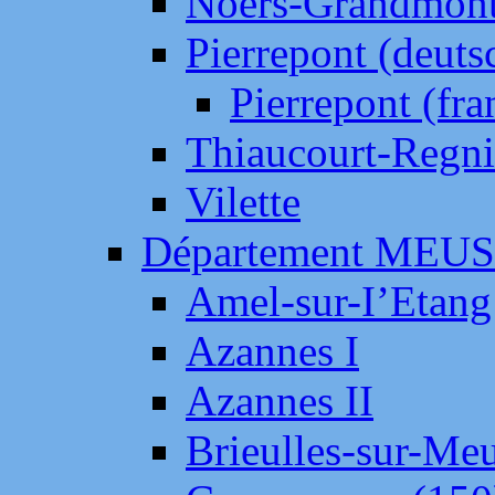
Noers-Grandmon
Pierrepont (deut
Pierrepont (fr
Thiaucourt-Regni
Vilette
Département MEU
Amel-sur-I’Etang
Azannes I
Azannes II
Brieulles-sur-Me