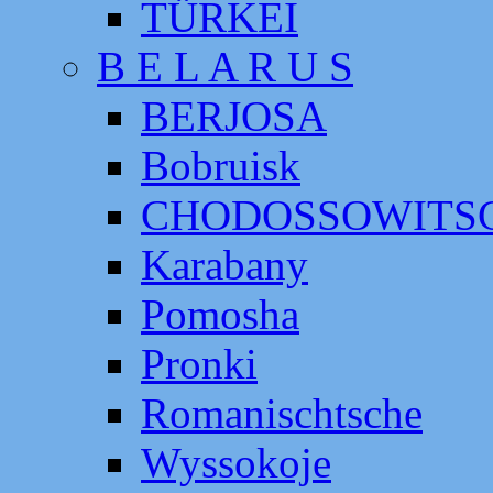
TÜRKEI
B E L A R U S
BERJOSA
Bobruisk
CHODOSSOWITS
Karabany
Pomosha
Pronki
Romanischtsche
Wyssokoje