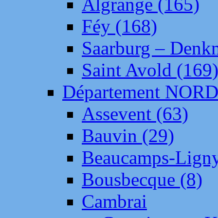
Algrange (165)
Féy (168)
Saarburg – Denk
Saint Avold (169
Département NOR
Assevent (63)
Bauvin (29)
Beaucamps-Ligny
Bousbecque (8)
Cambrai