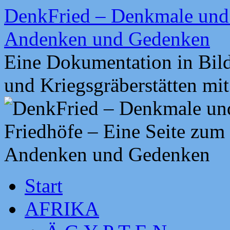
Zum
DenkFried – Denkmale und 
Inhalt
springen
Andenken und Gedenken
Eine Dokumentation in Bil
und Kriegsgräberstätten mi
Start
AFRIKA