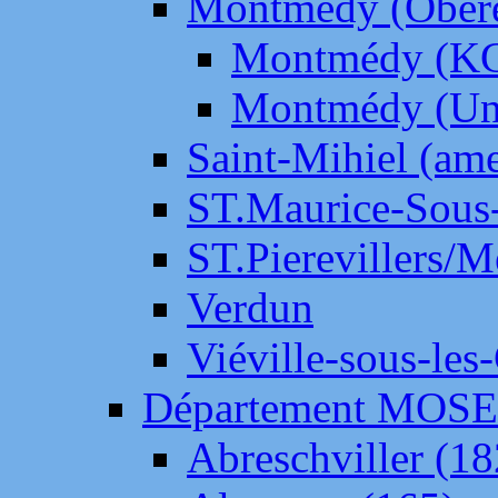
Montmédy (Ober
Montmédy (K
Montmédy (Un
Saint-Mihiel (am
ST.Maurice-Sous-
ST.Pierevillers/
Verdun
Viéville-sous-les
Département MOS
Abreschviller (18