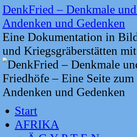
Zum
DenkFried – Denkmale und 
Inhalt
springen
Andenken und Gedenken
Eine Dokumentation in Bil
und Kriegsgräberstätten mi
Start
AFRIKA