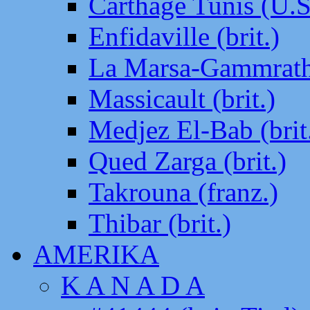
Carthage Tunis (U.S
Enfidaville (brit.)
La Marsa-Gammrath 
Massicault (brit.)
Medjez El-Bab (brit
Qued Zarga (brit.)
Takrouna (franz.)
Thibar (brit.)
AMERIKA
K A N A D A