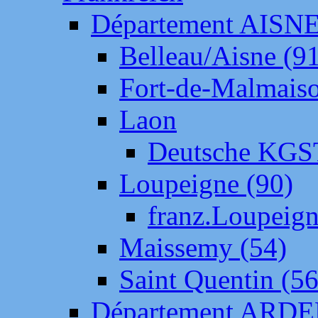
Département AISN
Belleau/Aisne (9
Fort-de-Malmais
Laon
Deutsche KGS
Loupeigne (90)
franz.Loupeig
Maissemy (54)
Saint Quentin (56
Département ARD