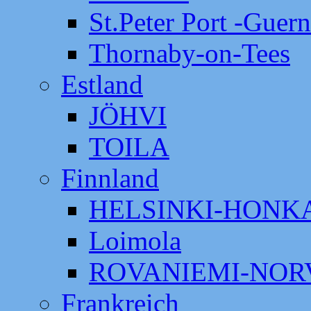
St.Peter Port -Guer
Thornaby-on-Tees
Estland
JÖHVI
TOILA
Finnland
HELSINKI-HON
Loimola
ROVANIEMI-NOR
Frankreich