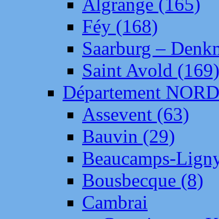
Algrange (165)
Féy (168)
Saarburg – Denk
Saint Avold (169
Département NOR
Assevent (63)
Bauvin (29)
Beaucamps-Ligny
Bousbecque (8)
Cambrai