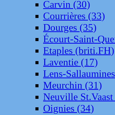
Carvin (30)
Courrières (33)
Dourges (35)
Écourt-Saint-Que
Etaples (briti.FH)
Laventie (17)
Lens-Sallaumine
Meurchin (31)
Neuville St.Vaas
Oignies (34)