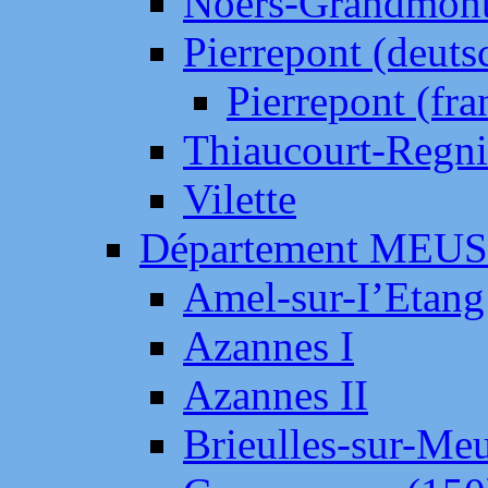
Noers-Grandmon
Pierrepont (deut
Pierrepont (fr
Thiaucourt-Regni
Vilette
Département MEU
Amel-sur-I’Etang
Azannes I
Azannes II
Brieulles-sur-Me