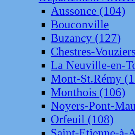
Aussonce (104)
Bouconville
Buzancy (127)
Chestres-Vouziers
La Neuville-en-T
Mont-St.Rémy (1
Monthois (106)
Noyers-Pont-Mau
Orfeuil (108)
Saint-Etienne-à-