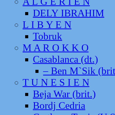
A L G E R I E N
DELY IBRAHIM
L I B Y E N
Tobruk
M A R O K K O
Casablanca (dt.)
– Ben M`Sik (brit
T U N E S I E N
Beja War (brit.)
Bordj Cedria