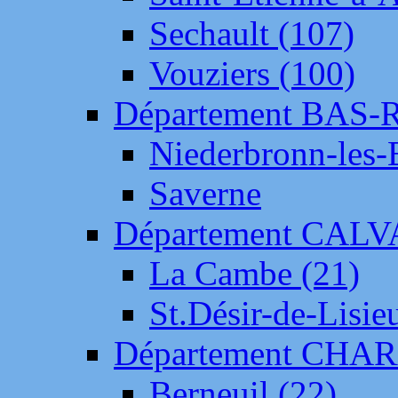
Sechault (107)
Vouziers (100)
Département BAS-
Niederbronn-les-
Saverne
Département CAL
La Cambe (21)
St.Désir-de-Lisie
Département CH
Berneuil (22)