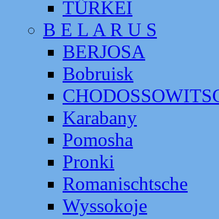
TÜRKEI
B E L A R U S
BERJOSA
Bobruisk
CHODOSSOWITS
Karabany
Pomosha
Pronki
Romanischtsche
Wyssokoje