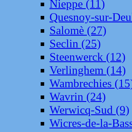
Nieppe (11)
Quesnoy-sur-Deul
Salomè (27)
Seclin (25)
Steenwerck (12)
Verlinghem (14)
Wambrechies (15
Wavrin (24)
Werwicq-Sud (9)
Wicres-de-la-Bass