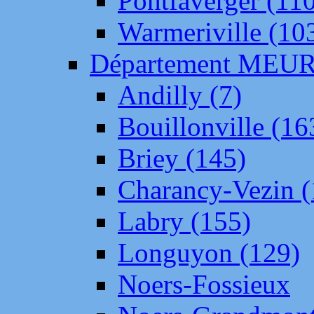
Pontfaverger (11
Warmeriville (10
Département ME
Andilly (7)
Bouillonville (16
Briey (145)
Charancy-Vezin (
Labry (155)
Longuyon (129)
Noers-Fossieux