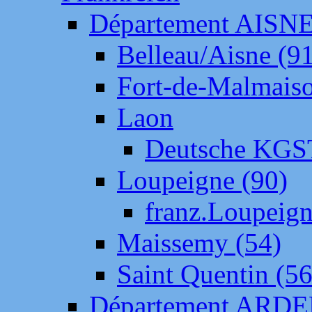
Département AISN
Belleau/Aisne (9
Fort-de-Malmais
Laon
Deutsche KGS
Loupeigne (90)
franz.Loupeig
Maissemy (54)
Saint Quentin (56
Département ARD