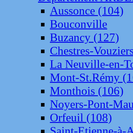
Aussonce (104)
Bouconville
Buzancy (127)
Chestres-Vouziers
La Neuville-en-T
Mont-St.Rémy (1
Monthois (106)
Noyers-Pont-Mau
Orfeuil (108)
Saint-Etienne-à-