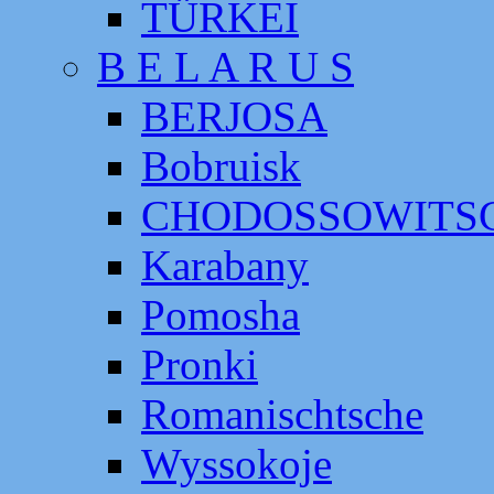
TÜRKEI
B E L A R U S
BERJOSA
Bobruisk
CHODOSSOWITS
Karabany
Pomosha
Pronki
Romanischtsche
Wyssokoje