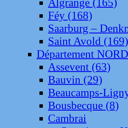
Algrange (165)
Féy (168)
Saarburg – Denk
Saint Avold (169
Département NOR
Assevent (63)
Bauvin (29)
Beaucamps-Ligny
Bousbecque (8)
Cambrai