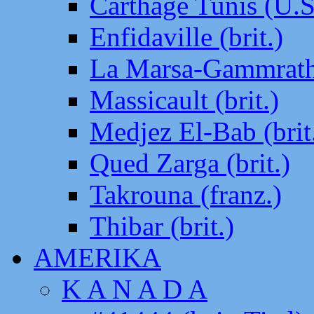
Carthage Tunis (U.S
Enfidaville (brit.)
La Marsa-Gammrath 
Massicault (brit.)
Medjez El-Bab (brit
Qued Zarga (brit.)
Takrouna (franz.)
Thibar (brit.)
AMERIKA
K A N A D A