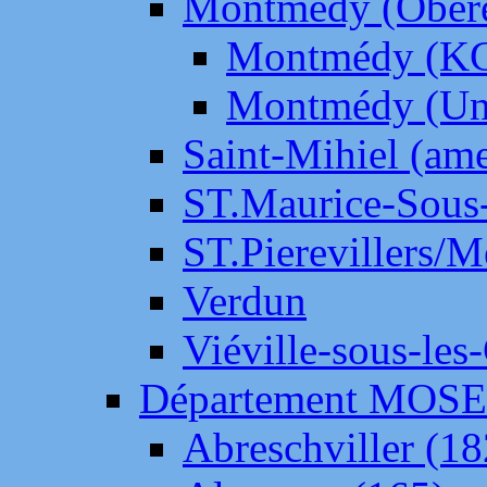
Montmédy (Ober
Montmédy (K
Montmédy (Un
Saint-Mihiel (am
ST.Maurice-Sous-
ST.Pierevillers/
Verdun
Viéville-sous-les
Département MOS
Abreschviller (18