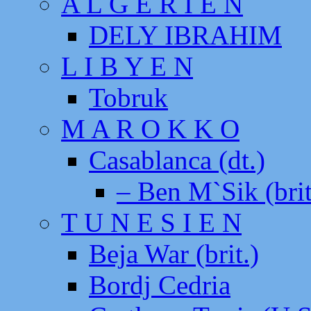
A L G E R I E N
DELY IBRAHIM
L I B Y E N
Tobruk
M A R O K K O
Casablanca (dt.)
– Ben M`Sik (brit
T U N E S I E N
Beja War (brit.)
Bordj Cedria