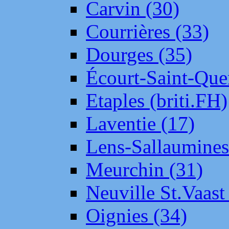
Carvin (30)
Courrières (33)
Dourges (35)
Écourt-Saint-Que
Etaples (briti.FH)
Laventie (17)
Lens-Sallaumine
Meurchin (31)
Neuville St.Vaas
Oignies (34)