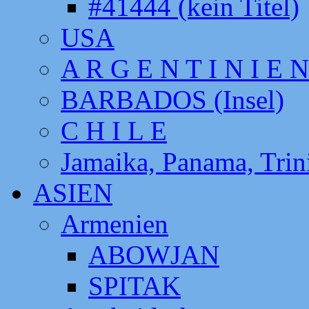
#41444 (kein Titel)
USA
A R G E N T I N I E N
BARBADOS (Insel)
C H I L E
Jamaika, Panama, Tri
ASIEN
Armenien
ABOWJAN
SPITAK