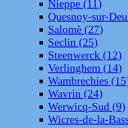
Nieppe (11)
Quesnoy-sur-Deul
Salomè (27)
Seclin (25)
Steenwerck (12)
Verlinghem (14)
Wambrechies (15
Wavrin (24)
Werwicq-Sud (9)
Wicres-de-la-Bass