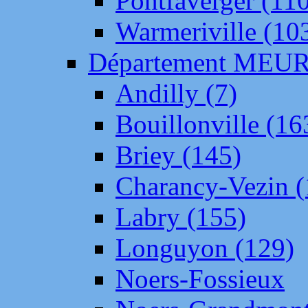
Pontfaverger (11
Warmeriville (10
Département ME
Andilly (7)
Bouillonville (16
Briey (145)
Charancy-Vezin (
Labry (155)
Longuyon (129)
Noers-Fossieux