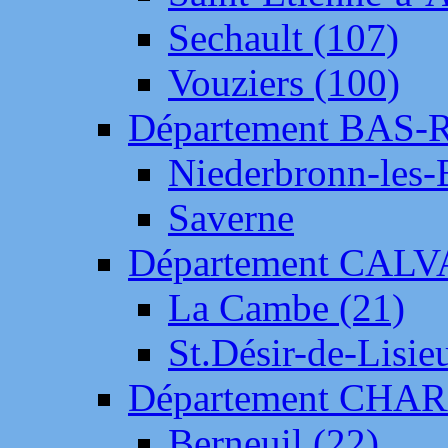
Sechault (107)
Vouziers (100)
Département BAS-
Niederbronn-les-
Saverne
Département CAL
La Cambe (21)
St.Désir-de-Lisie
Département CH
Berneuil (22)