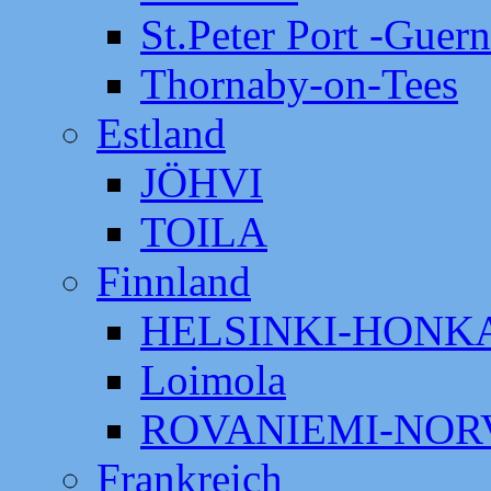
St.Peter Port -Guer
Thornaby-on-Tees
Estland
JÖHVI
TOILA
Finnland
HELSINKI-HON
Loimola
ROVANIEMI-NOR
Frankreich