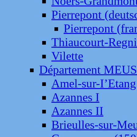
Noers-Grandmon
Pierrepont (deut
Pierrepont (fr
Thiaucourt-Regni
Vilette
Département MEU
Amel-sur-I’Etang
Azannes I
Azannes II
Brieulles-sur-Me