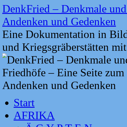
Zum
DenkFried – Denkmale und 
Inhalt
springen
Andenken und Gedenken
Eine Dokumentation in Bil
und Kriegsgräberstätten mi
Start
AFRIKA