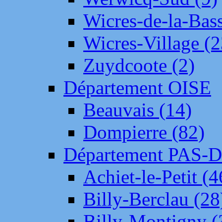
Wicres-de-la-Bass
Wicres-Village (2
Zuydcoote (2)
Département OISE
Beauvais (14)
Dompierre (82)
Département PAS-
Achiet-le-Petit (4
Billy-Berclau (28
Billy-Montigny (