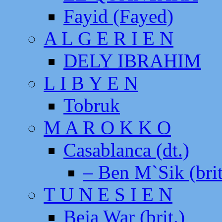
Fayid (Fayed)
A L G E R I E N
DELY IBRAHIM
L I B Y E N
Tobruk
M A R O K K O
Casablanca (dt.)
– Ben M`Sik (brit
T U N E S I E N
Beja War (brit.)