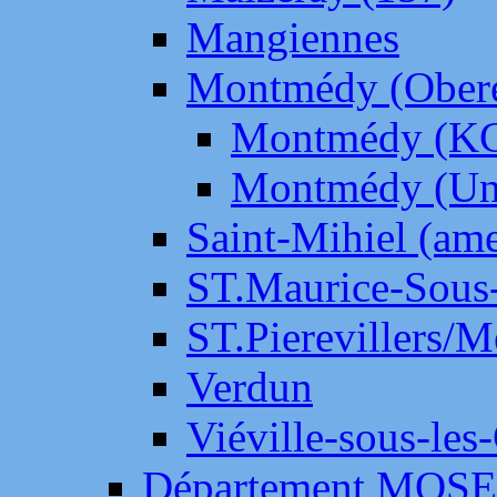
Mangiennes
Montmédy (Ober
Montmédy (K
Montmédy (Un
Saint-Mihiel (am
ST.Maurice-Sous-
ST.Pierevillers/
Verdun
Viéville-sous-les
Département MOS