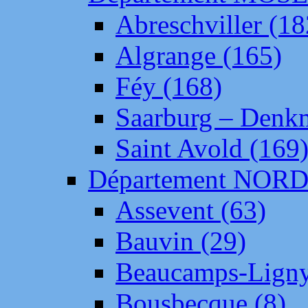
Abreschviller (18
Algrange (165)
Féy (168)
Saarburg – Denk
Saint Avold (169
Département NOR
Assevent (63)
Bauvin (29)
Beaucamps-Ligny
Bousbecque (8)