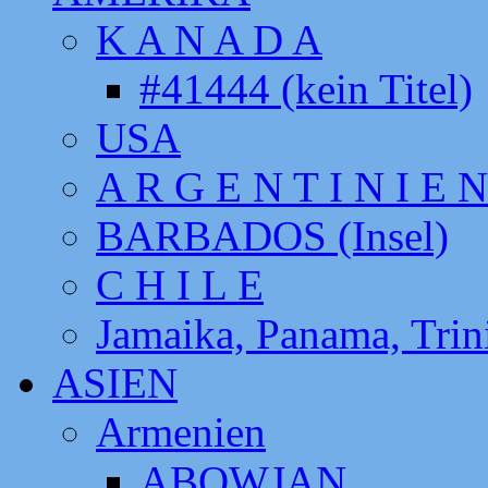
K A N A D A
#41444 (kein Titel)
USA
A R G E N T I N I E N
BARBADOS (Insel)
C H I L E
Jamaika, Panama, Tri
ASIEN
Armenien
ABOWJAN