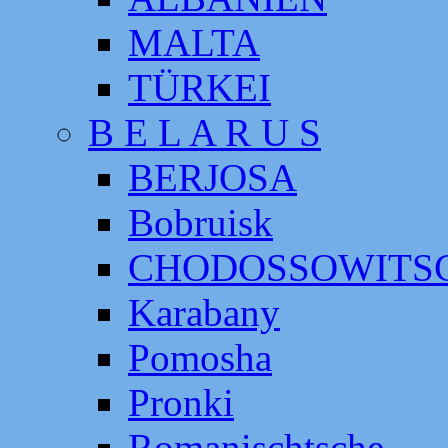
MALTA
TÜRKEI
B E L A R U S
BERJOSA
Bobruisk
CHODOSSOWITS
Karabany
Pomosha
Pronki
Romanischtsche