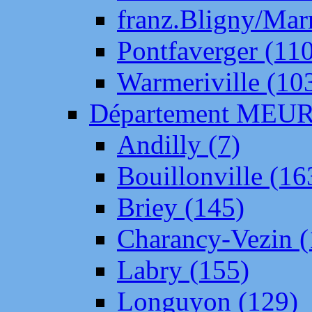
franz.Bligny/Mar
Pontfaverger (11
Warmeriville (10
Département ME
Andilly (7)
Bouillonville (16
Briey (145)
Charancy-Vezin (
Labry (155)
Longuyon (129)