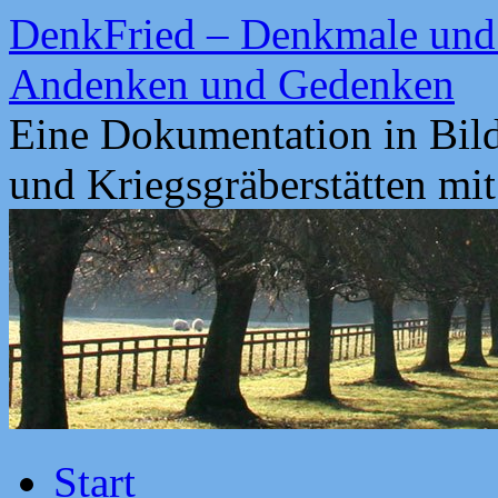
Zum
DenkFried – Denkmale und 
Inhalt
springen
Andenken und Gedenken
Eine Dokumentation in Bil
und Kriegsgräberstätten mi
Start