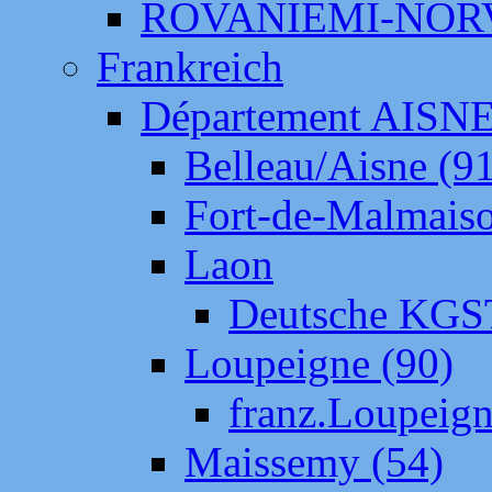
ROVANIEMI-NOR
Frankreich
Département AISN
Belleau/Aisne (9
Fort-de-Malmais
Laon
Deutsche KGS
Loupeigne (90)
franz.Loupeig
Maissemy (54)