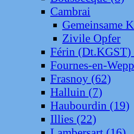
Cambrai
Gemeinsame Kr
Zivile Opfer
Férin (Dt.KGST)
Fournes-en-Wepp
Frasnoy (62)
Halluin (7)
Haubourdin (19)
Illies (22)
Lambersart (16)