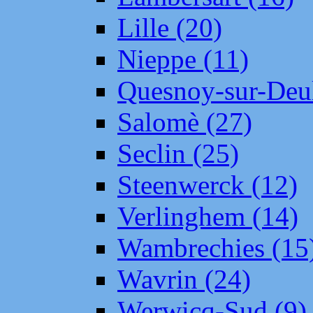
Lille (20)
Nieppe (11)
Quesnoy-sur-Deul
Salomè (27)
Seclin (25)
Steenwerck (12)
Verlinghem (14)
Wambrechies (15
Wavrin (24)
Werwicq-Sud (9)