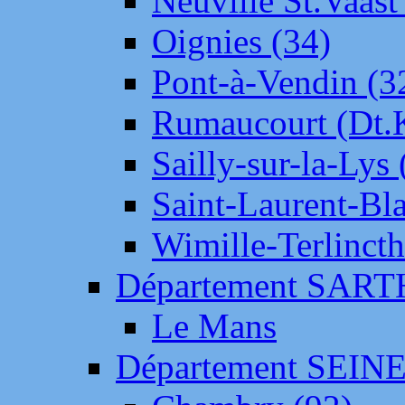
Neuville St.Vaas
Oignies (34)
Pont-à-Vendin (3
Rumaucourt (Dt
Sailly-sur-la-Lys 
Saint-Laurent-Bl
Wimille-Terlincth
Département SAR
Le Mans
Département SEIN