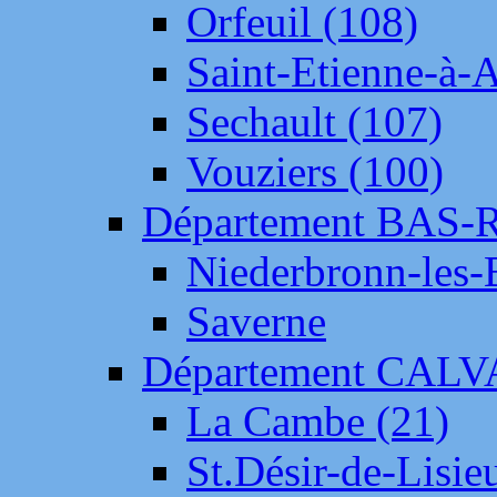
Orfeuil (108)
Saint-Etienne-à-
Sechault (107)
Vouziers (100)
Département BAS-
Niederbronn-les-
Saverne
Département CAL
La Cambe (21)
St.Désir-de-Lisie