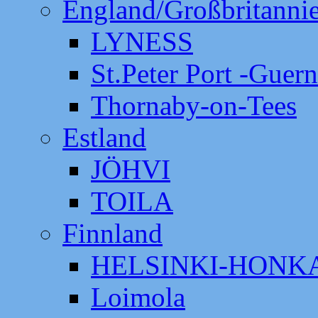
England/Großbritanni
LYNESS
St.Peter Port -Guer
Thornaby-on-Tees
Estland
JÖHVI
TOILA
Finnland
HELSINKI-HON
Loimola