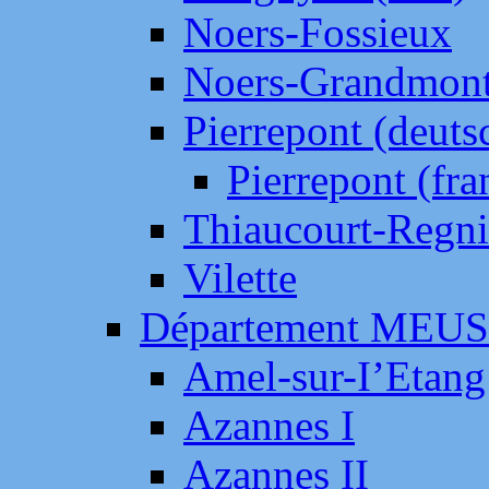
Noers-Fossieux
Noers-Grandmon
Pierrepont (deut
Pierrepont (fr
Thiaucourt-Regni
Vilette
Département MEU
Amel-sur-I’Etang
Azannes I
Azannes II