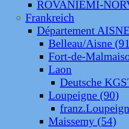
ROVANIEMI-NOR
Frankreich
Département AISN
Belleau/Aisne (9
Fort-de-Malmais
Laon
Deutsche KGS
Loupeigne (90)
franz.Loupeig
Maissemy (54)