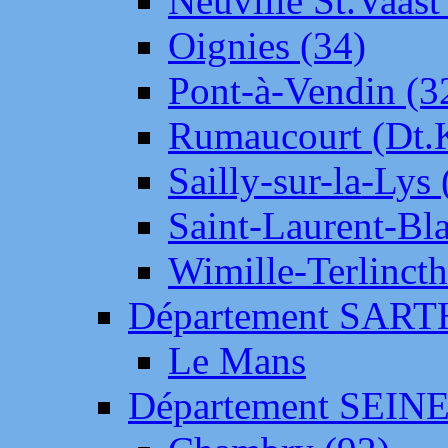
Neuville St.Vaas
Oignies (34)
Pont-à-Vendin (3
Rumaucourt (Dt
Sailly-sur-la-Lys 
Saint-Laurent-Bl
Wimille-Terlincth
Département SAR
Le Mans
Département SEIN