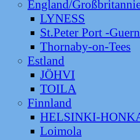
England/Großbritanni
LYNESS
St.Peter Port -Guer
Thornaby-on-Tees
Estland
JÖHVI
TOILA
Finnland
HELSINKI-HON
Loimola