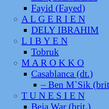
Fayid (Fayed)
A L G E R I E N
DELY IBRAHIM
L I B Y E N
Tobruk
M A R O K K O
Casablanca (dt.)
– Ben M`Sik (brit
T U N E S I E N
Beja War (brit.)