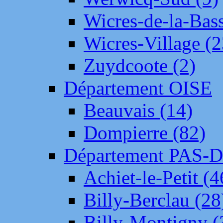
Wicres-de-la-Bass
Wicres-Village (2
Zuydcoote (2)
Département OISE
Beauvais (14)
Dompierre (82)
Département PAS-
Achiet-le-Petit (4
Billy-Berclau (28
Billy-Montigny (