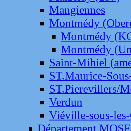
Mangiennes
Montmédy (Ober
Montmédy (K
Montmédy (Un
Saint-Mihiel (am
ST.Maurice-Sous-
ST.Pierevillers/
Verdun
Viéville-sous-les
Département MOS