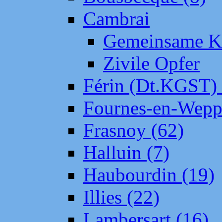
Cambrai
Gemeinsame Kr
Zivile Opfer
Férin (Dt.KGST)
Fournes-en-Wepp
Frasnoy (62)
Halluin (7)
Haubourdin (19)
Illies (22)
Lambersart (16)