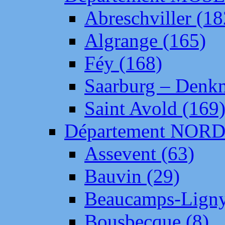
Abreschviller (18
Algrange (165)
Féy (168)
Saarburg – Denk
Saint Avold (169
Département NOR
Assevent (63)
Bauvin (29)
Beaucamps-Ligny
Bousbecque (8)