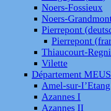
Noers-Fossieux
Noers-Grandmon
Pierrepont (deut
Pierrepont (fr
Thiaucourt-Regni
Vilette
Département MEU
Amel-sur-I’Etang
Azannes I
Azannes II