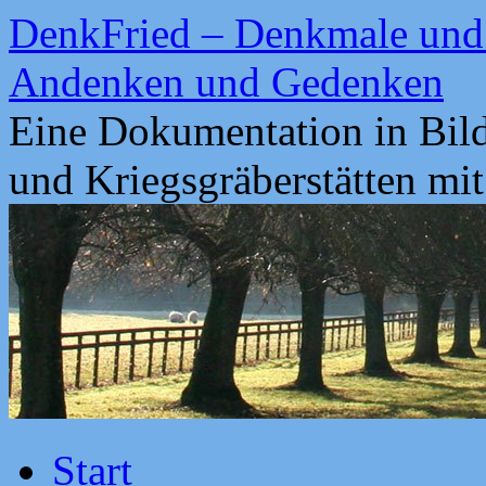
Zum
DenkFried – Denkmale und 
Inhalt
springen
Andenken und Gedenken
Eine Dokumentation in Bil
und Kriegsgräberstätten mi
Start