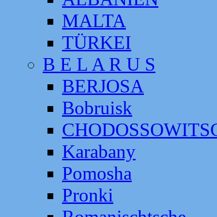
MALTA
TÜRKEI
B E L A R U S
BERJOSA
Bobruisk
CHODOSSOWITS
Karabany
Pomosha
Pronki
Romanischtsche