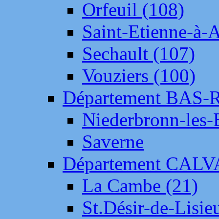
Orfeuil (108)
Saint-Etienne-à-
Sechault (107)
Vouziers (100)
Département BAS-
Niederbronn-les-
Saverne
Département CAL
La Cambe (21)
St.Désir-de-Lisie