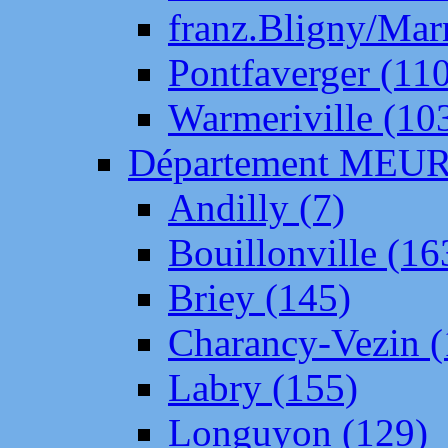
franz.Bligny/Mar
Pontfaverger (11
Warmeriville (10
Département ME
Andilly (7)
Bouillonville (16
Briey (145)
Charancy-Vezin (
Labry (155)
Longuyon (129)