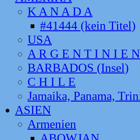
K A N A D A
#41444 (kein Titel)
USA
A R G E N T I N I E N
BARBADOS (Insel)
C H I L E
Jamaika, Panama, Tri
ASIEN
Armenien
ABOWJAN