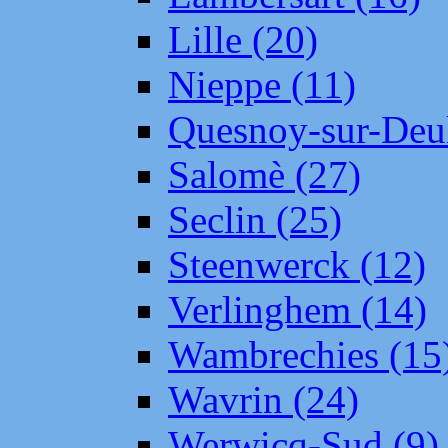
Lille (20)
Nieppe (11)
Quesnoy-sur-Deul
Salomè (27)
Seclin (25)
Steenwerck (12)
Verlinghem (14)
Wambrechies (15
Wavrin (24)
Werwicq-Sud (9)