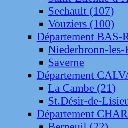
Sechault (107)
Vouziers (100)
Département BAS-
Niederbronn-les-
Saverne
Département CAL
La Cambe (21)
St.Désir-de-Lisie
Département CH
Berneuil (22)