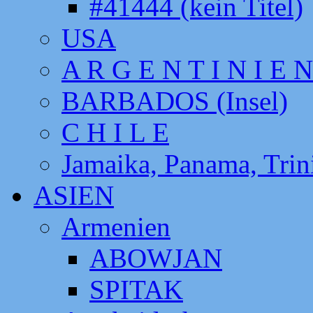
#41444 (kein Titel)
USA
A R G E N T I N I E N
BARBADOS (Insel)
C H I L E
Jamaika, Panama, Tri
ASIEN
Armenien
ABOWJAN
SPITAK