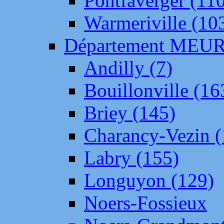
Pontfaverger (11
Warmeriville (10
Département ME
Andilly (7)
Bouillonville (16
Briey (145)
Charancy-Vezin (
Labry (155)
Longuyon (129)
Noers-Fossieux