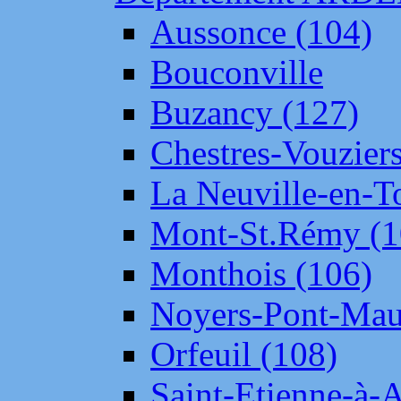
Aussonce (104)
Bouconville
Buzancy (127)
Chestres-Vouziers
La Neuville-en-T
Mont-St.Rémy (1
Monthois (106)
Noyers-Pont-Mau
Orfeuil (108)
Saint-Etienne-à-