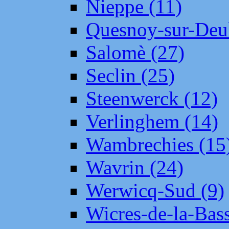
Nieppe (11)
Quesnoy-sur-Deul
Salomè (27)
Seclin (25)
Steenwerck (12)
Verlinghem (14)
Wambrechies (15
Wavrin (24)
Werwicq-Sud (9)
Wicres-de-la-Bass