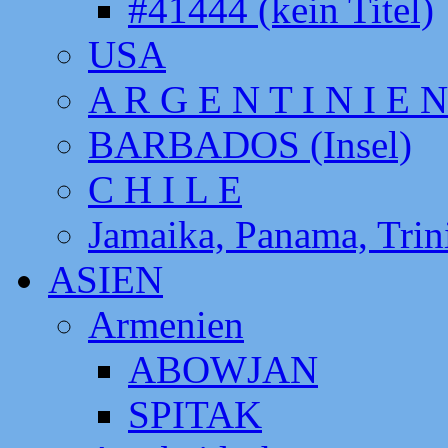
#41444 (kein Titel)
USA
A R G E N T I N I E N
BARBADOS (Insel)
C H I L E
Jamaika, Panama, Tri
ASIEN
Armenien
ABOWJAN
SPITAK