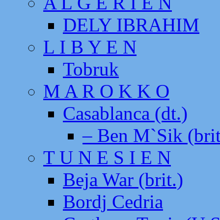
A L G E R I E N
DELY IBRAHIM
L I B Y E N
Tobruk
M A R O K K O
Casablanca (dt.)
– Ben M`Sik (brit
T U N E S I E N
Beja War (brit.)
Bordj Cedria