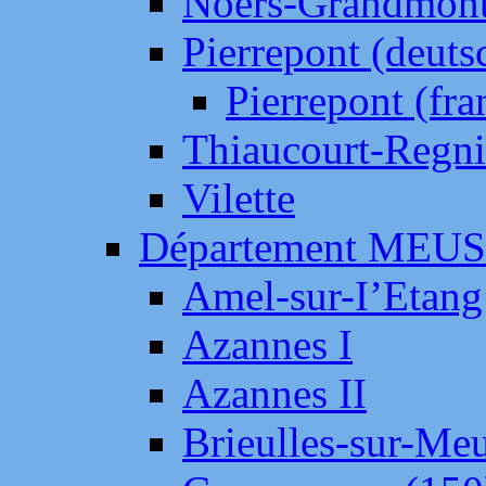
Noers-Grandmon
Pierrepont (deut
Pierrepont (fr
Thiaucourt-Regni
Vilette
Département MEU
Amel-sur-I’Etang
Azannes I
Azannes II
Brieulles-sur-Me