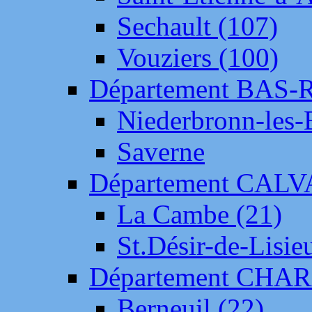
Sechault (107)
Vouziers (100)
Département BAS-
Niederbronn-les-
Saverne
Département CAL
La Cambe (21)
St.Désir-de-Lisie
Département CH
Berneuil (22)