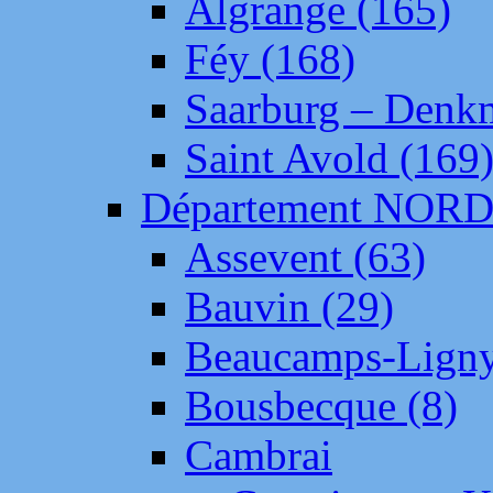
Algrange (165)
Féy (168)
Saarburg – Denk
Saint Avold (169
Département NOR
Assevent (63)
Bauvin (29)
Beaucamps-Ligny
Bousbecque (8)
Cambrai