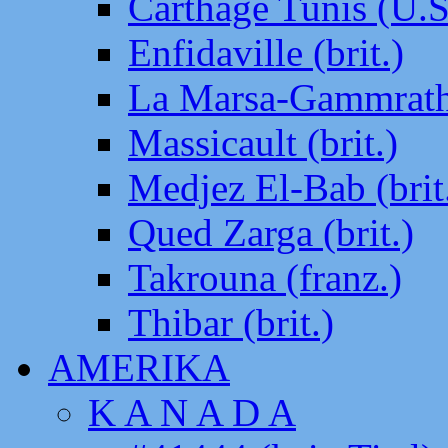
Carthage Tunis (U.S
Enfidaville (brit.)
La Marsa-Gammrath 
Massicault (brit.)
Medjez El-Bab (brit
Qued Zarga (brit.)
Takrouna (franz.)
Thibar (brit.)
AMERIKA
K A N A D A