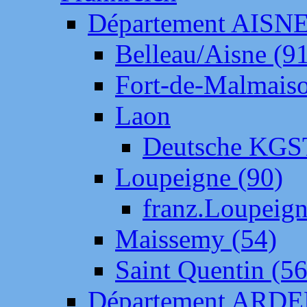
Département AISN
Belleau/Aisne (9
Fort-de-Malmais
Laon
Deutsche KGS
Loupeigne (90)
franz.Loupeig
Maissemy (54)
Saint Quentin (56
Département ARD