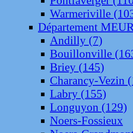
Pontfaverger (11
Warmeriville (10
Département ME
Andilly (7)
Bouillonville (16
Briey (145)
Charancy-Vezin (
Labry (155)
Longuyon (129)
Noers-Fossieux