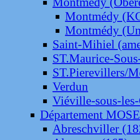
Montmédy (Ober
Montmédy (K
Montmédy (Un
Saint-Mihiel (am
ST.Maurice-Sous-
ST.Pierevillers/
Verdun
Viéville-sous-les
Département MOS
Abreschviller (18