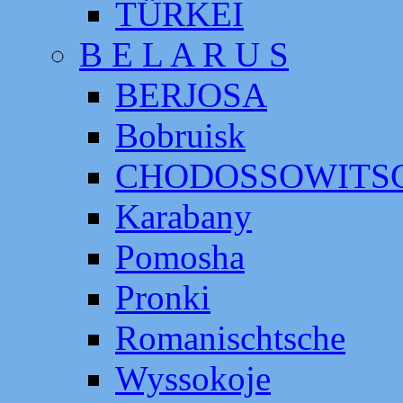
TÜRKEI
B E L A R U S
BERJOSA
Bobruisk
CHODOSSOWITS
Karabany
Pomosha
Pronki
Romanischtsche
Wyssokoje