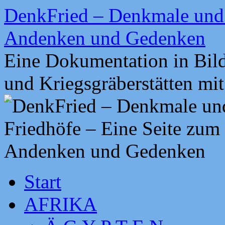
Zum
DenkFried – Denkmale und 
Inhalt
springen
Andenken und Gedenken
Eine Dokumentation in Bil
und Kriegsgräberstätten mi
Start
AFRIKA