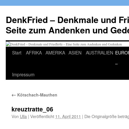
Zum
Inhalt
DenkFried – Denkmale und Fri
springen
Seite zum Andenken und Ged
Start
AFRIKA
AMERIKA
ASIEN
AUSTRALIEN
EURO
–
Impressum
←
Kötschach-Mauthen
kreuztratte_06
Von
Ulla
|
Veröffentlicht
11. April 2011
|
Die Originalgröße beträ