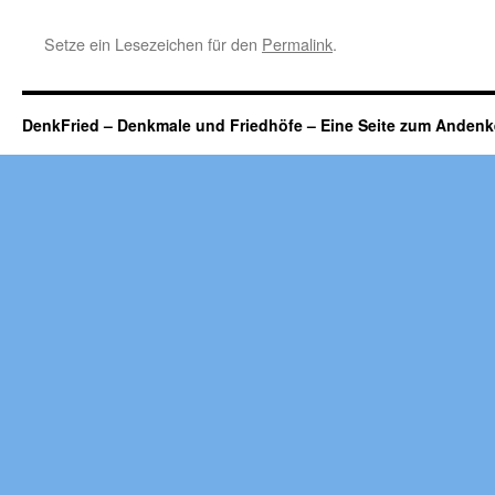
Setze ein Lesezeichen für den
Permalink
.
DenkFried – Denkmale und Friedhöfe – Eine Seite zum Ande