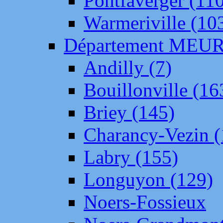
Pontfaverger (11
Warmeriville (10
Département ME
Andilly (7)
Bouillonville (16
Briey (145)
Charancy-Vezin (
Labry (155)
Longuyon (129)
Noers-Fossieux