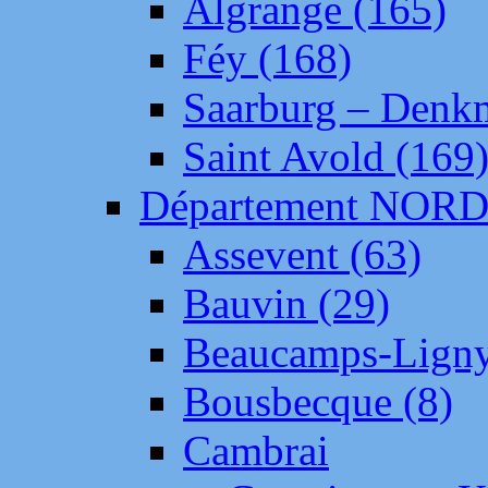
Algrange (165)
Féy (168)
Saarburg – Denk
Saint Avold (169
Département NOR
Assevent (63)
Bauvin (29)
Beaucamps-Ligny
Bousbecque (8)
Cambrai