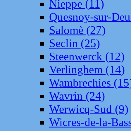
Nieppe (11)
Quesnoy-sur-Deul
Salomè (27)
Seclin (25)
Steenwerck (12)
Verlinghem (14)
Wambrechies (15
Wavrin (24)
Werwicq-Sud (9)
Wicres-de-la-Bass