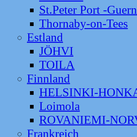
St.Peter Port -Guer
Thornaby-on-Tees
Estland
JÖHVI
TOILA
Finnland
HELSINKI-HON
Loimola
ROVANIEMI-NOR
Frankreich