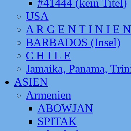
#41444 (kein Titel)
USA
A R G E N T I N I E N
BARBADOS (Insel)
C H I L E
Jamaika, Panama, Tri
ASIEN
Armenien
ABOWJAN
SPITAK