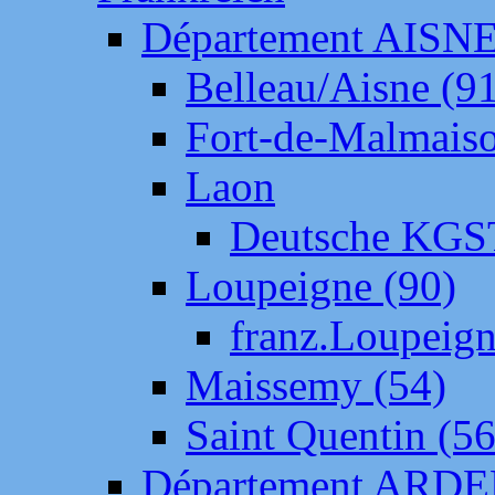
Département AISN
Belleau/Aisne (9
Fort-de-Malmais
Laon
Deutsche KGS
Loupeigne (90)
franz.Loupeig
Maissemy (54)
Saint Quentin (56
Département ARD