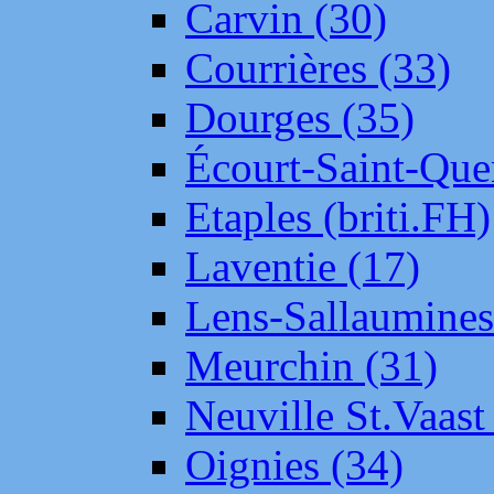
Carvin (30)
Courrières (33)
Dourges (35)
Écourt-Saint-Que
Etaples (briti.FH)
Laventie (17)
Lens-Sallaumine
Meurchin (31)
Neuville St.Vaas
Oignies (34)