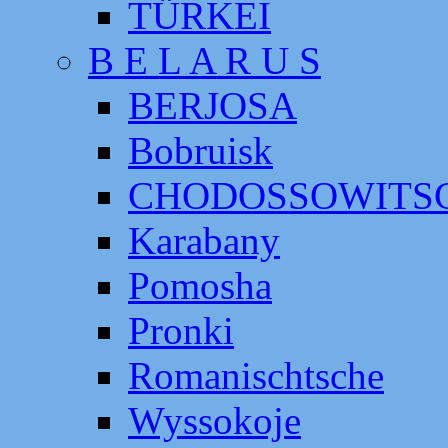
TÜRKEI
B E L A R U S
BERJOSA
Bobruisk
CHODOSSOWITS
Karabany
Pomosha
Pronki
Romanischtsche
Wyssokoje