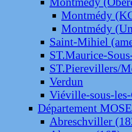
Montmédy (Ober
Montmédy (K
Montmédy (Un
Saint-Mihiel (am
ST.Maurice-Sous-
ST.Pierevillers/
Verdun
Viéville-sous-les
Département MOS
Abreschviller (18