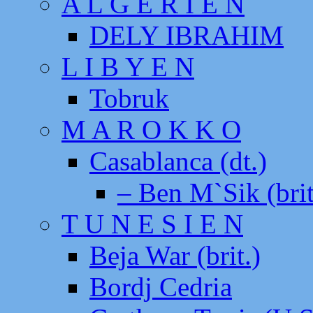
A L G E R I E N
DELY IBRAHIM
L I B Y E N
Tobruk
M A R O K K O
Casablanca (dt.)
– Ben M`Sik (brit
T U N E S I E N
Beja War (brit.)
Bordj Cedria