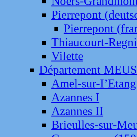
Noers-Grandmon
Pierrepont (deut
Pierrepont (fr
Thiaucourt-Regni
Vilette
Département MEU
Amel-sur-I’Etang
Azannes I
Azannes II
Brieulles-sur-Me