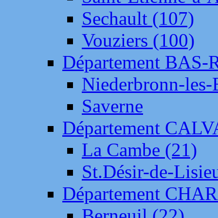
Sechault (107)
Vouziers (100)
Département BAS-
Niederbronn-les-
Saverne
Département CAL
La Cambe (21)
St.Désir-de-Lisie
Département CH
Berneuil (22)