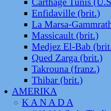
Carthage Tunis (U.S
Enfidaville (brit.)
La Marsa-Gammrath 
Massicault (brit.)
Medjez El-Bab (brit
Qued Zarga (brit.)
Takrouna (franz.)
Thibar (brit.)
AMERIKA
K A N A D A