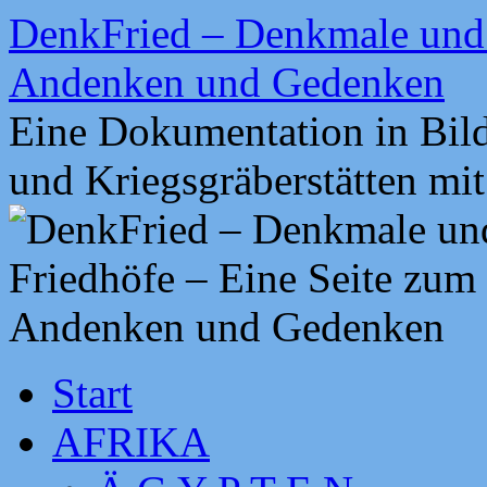
Zum
DenkFried – Denkmale und 
Inhalt
springen
Andenken und Gedenken
Eine Dokumentation in Bil
und Kriegsgräberstätten mi
Start
AFRIKA