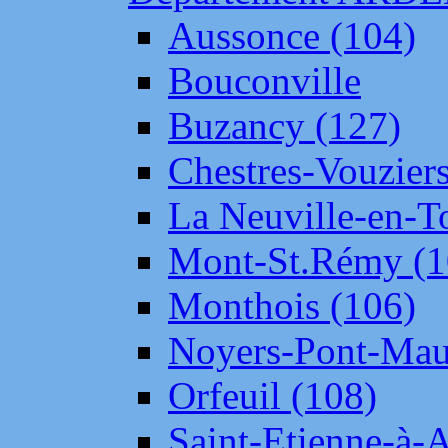
Aussonce (104)
Bouconville
Buzancy (127)
Chestres-Vouziers
La Neuville-en-T
Mont-St.Rémy (1
Monthois (106)
Noyers-Pont-Mau
Orfeuil (108)
Saint-Etienne-à-