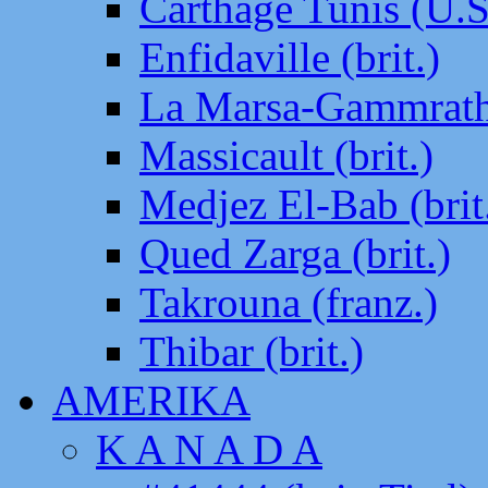
Carthage Tunis (U.S
Enfidaville (brit.)
La Marsa-Gammrath 
Massicault (brit.)
Medjez El-Bab (brit
Qued Zarga (brit.)
Takrouna (franz.)
Thibar (brit.)
AMERIKA
K A N A D A