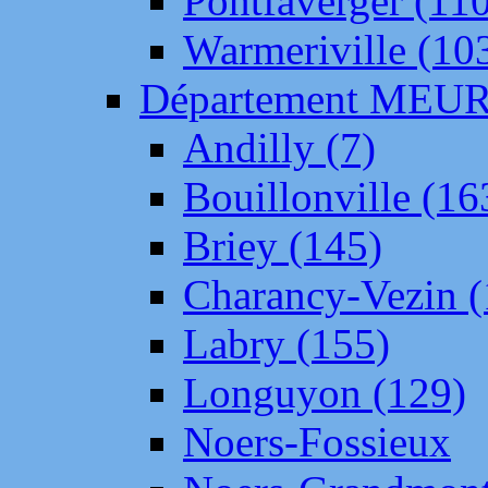
Pontfaverger (11
Warmeriville (10
Département ME
Andilly (7)
Bouillonville (16
Briey (145)
Charancy-Vezin (
Labry (155)
Longuyon (129)
Noers-Fossieux