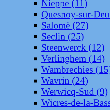
Nieppe (11)
Quesnoy-sur-Deul
Salomè (27)
Seclin (25)
Steenwerck (12)
Verlinghem (14)
Wambrechies (15
Wavrin (24)
Werwicq-Sud (9)
Wicres-de-la-Bass