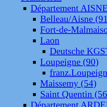
Département AISN
Belleau/Aisne (9
Fort-de-Malmais
Laon
Deutsche KGS
Loupeigne (90)
franz.Loupeig
Maissemy (54)
Saint Quentin (56
Département ARD