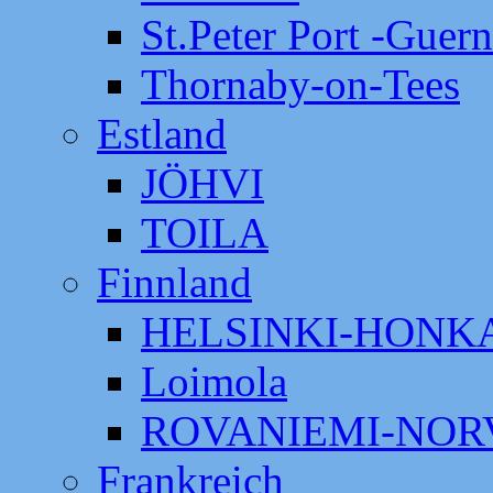
St.Peter Port -Guer
Thornaby-on-Tees
Estland
JÖHVI
TOILA
Finnland
HELSINKI-HON
Loimola
ROVANIEMI-NOR
Frankreich