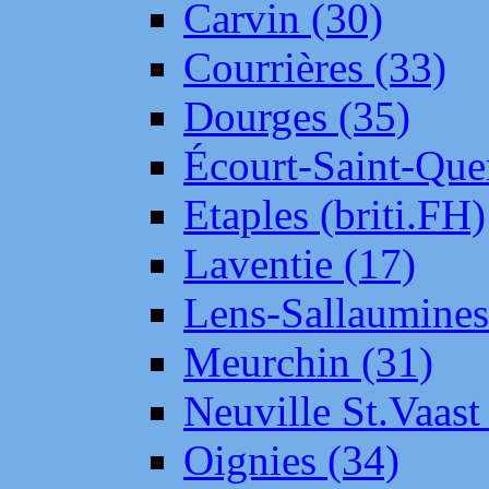
Carvin (30)
Courrières (33)
Dourges (35)
Écourt-Saint-Que
Etaples (briti.FH)
Laventie (17)
Lens-Sallaumine
Meurchin (31)
Neuville St.Vaas
Oignies (34)