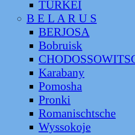
TÜRKEI
B E L A R U S
BERJOSA
Bobruisk
CHODOSSOWITS
Karabany
Pomosha
Pronki
Romanischtsche
Wyssokoje