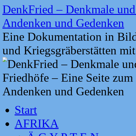
Zum
DenkFried – Denkmale und 
Inhalt
springen
Andenken und Gedenken
Eine Dokumentation in Bil
und Kriegsgräberstätten mi
Start
AFRIKA