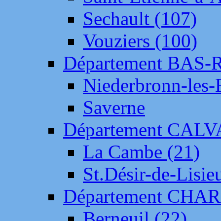
Sechault (107)
Vouziers (100)
Département BAS-
Niederbronn-les-
Saverne
Département CAL
La Cambe (21)
St.Désir-de-Lisie
Département CH
Berneuil (22)