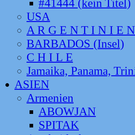
#41444 (kein Titel)
USA
A R G E N T I N I E N
BARBADOS (Insel)
C H I L E
Jamaika, Panama, Tri
ASIEN
Armenien
ABOWJAN
SPITAK