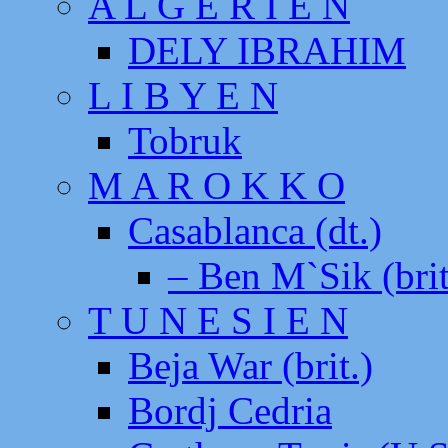
A L G E R I E N
DELY IBRAHIM
L I B Y E N
Tobruk
M A R O K K O
Casablanca (dt.)
– Ben M`Sik (brit
T U N E S I E N
Beja War (brit.)
Bordj Cedria