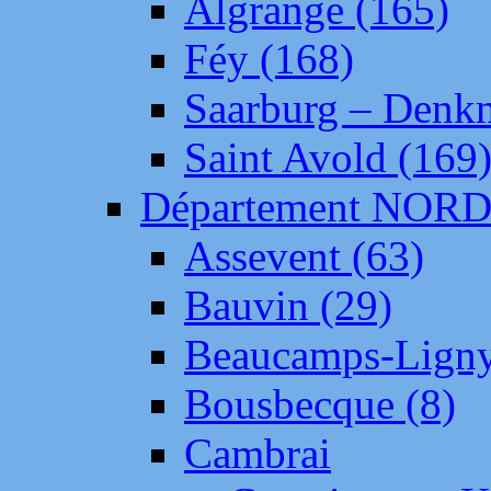
Algrange (165)
Féy (168)
Saarburg – Denk
Saint Avold (169
Département NOR
Assevent (63)
Bauvin (29)
Beaucamps-Ligny
Bousbecque (8)
Cambrai