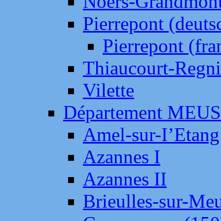
Noers-Grandmon
Pierrepont (deut
Pierrepont (fr
Thiaucourt-Regni
Vilette
Département MEU
Amel-sur-I’Etang
Azannes I
Azannes II
Brieulles-sur-Me