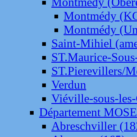
Montmédy (Ober
Montmédy (K
Montmédy (Un
Saint-Mihiel (am
ST.Maurice-Sous-
ST.Pierevillers/
Verdun
Viéville-sous-les
Département MOS
Abreschviller (18