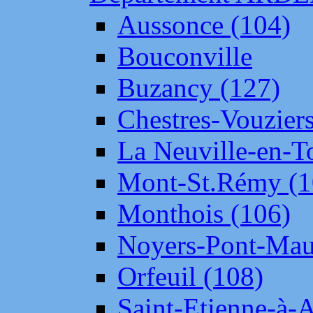
Aussonce (104)
Bouconville
Buzancy (127)
Chestres-Vouziers
La Neuville-en-T
Mont-St.Rémy (1
Monthois (106)
Noyers-Pont-Mau
Orfeuil (108)
Saint-Etienne-à-