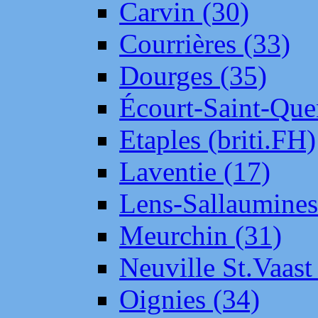
Carvin (30)
Courrières (33)
Dourges (35)
Écourt-Saint-Que
Etaples (briti.FH)
Laventie (17)
Lens-Sallaumine
Meurchin (31)
Neuville St.Vaas
Oignies (34)