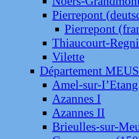
Noers-Grandmon
Pierrepont (deut
Pierrepont (fr
Thiaucourt-Regni
Vilette
Département MEU
Amel-sur-I’Etang
Azannes I
Azannes II
Brieulles-sur-Me