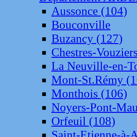
Aussonce (104)
Bouconville
Buzancy (127)
Chestres-Vouziers
La Neuville-en-T
Mont-St.Rémy (1
Monthois (106)
Noyers-Pont-Mau
Orfeuil (108)
Saint-Etienne-à-