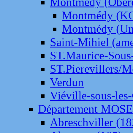
Montmédy (Ober
Montmédy (K
Montmédy (Un
Saint-Mihiel (am
ST.Maurice-Sous-
ST.Pierevillers/
Verdun
Viéville-sous-les
Département MOS
Abreschviller (18