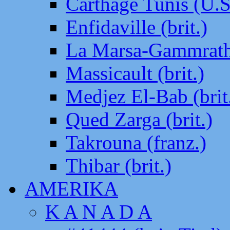
Carthage Tunis (U.S
Enfidaville (brit.)
La Marsa-Gammrath 
Massicault (brit.)
Medjez El-Bab (brit
Qued Zarga (brit.)
Takrouna (franz.)
Thibar (brit.)
AMERIKA
K A N A D A