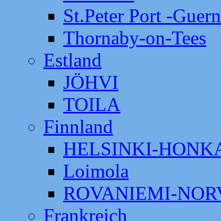
St.Peter Port -Guer
Thornaby-on-Tees
Estland
JÖHVI
TOILA
Finnland
HELSINKI-HON
Loimola
ROVANIEMI-NOR
Frankreich