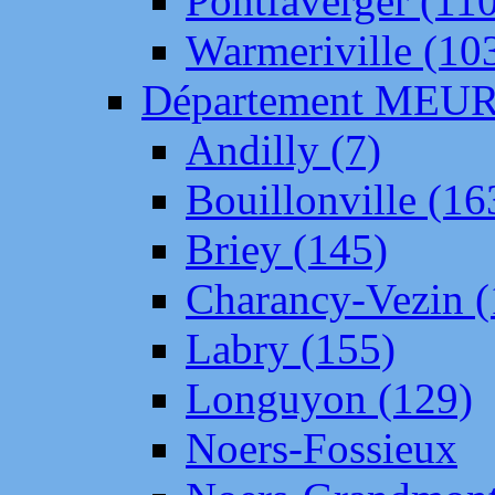
Pontfaverger (11
Warmeriville (10
Département ME
Andilly (7)
Bouillonville (16
Briey (145)
Charancy-Vezin (
Labry (155)
Longuyon (129)
Noers-Fossieux