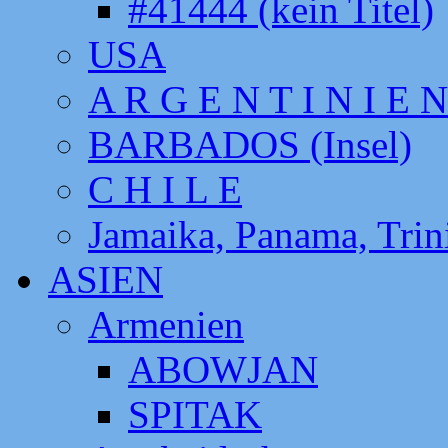
#41444 (kein Titel)
USA
A R G E N T I N I E N
BARBADOS (Insel)
C H I L E
Jamaika, Panama, Tri
ASIEN
Armenien
ABOWJAN
SPITAK