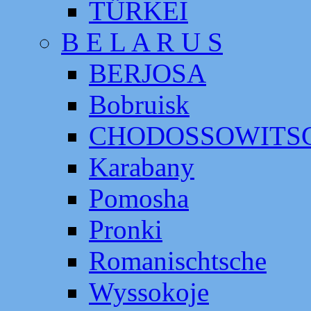
TÜRKEI
B E L A R U S
BERJOSA
Bobruisk
CHODOSSOWITS
Karabany
Pomosha
Pronki
Romanischtsche
Wyssokoje