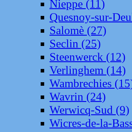
Nieppe (11)
Quesnoy-sur-Deul
Salomè (27)
Seclin (25)
Steenwerck (12)
Verlinghem (14)
Wambrechies (15
Wavrin (24)
Werwicq-Sud (9)
Wicres-de-la-Bass