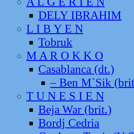
A L G E R I E N
DELY IBRAHIM
L I B Y E N
Tobruk
M A R O K K O
Casablanca (dt.)
– Ben M`Sik (brit
T U N E S I E N
Beja War (brit.)
Bordj Cedria