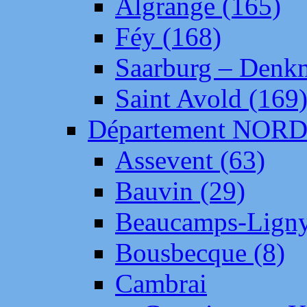
Algrange (165)
Féy (168)
Saarburg – Denk
Saint Avold (169
Département NOR
Assevent (63)
Bauvin (29)
Beaucamps-Ligny
Bousbecque (8)
Cambrai