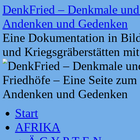
Zum
DenkFried – Denkmale und 
Inhalt
springen
Andenken und Gedenken
Eine Dokumentation in Bil
und Kriegsgräberstätten mi
Start
AFRIKA