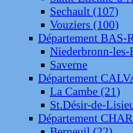
Sechault (107)
Vouziers (100)
Département BAS-
Niederbronn-les-
Saverne
Département CAL
La Cambe (21)
St.Désir-de-Lisie
Département CH
Berneuil (22)