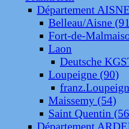
Département AISN
Belleau/Aisne (9
Fort-de-Malmais
Laon
Deutsche KGS
Loupeigne (90)
franz.Loupeig
Maissemy (54)
Saint Quentin (56
Département ARD