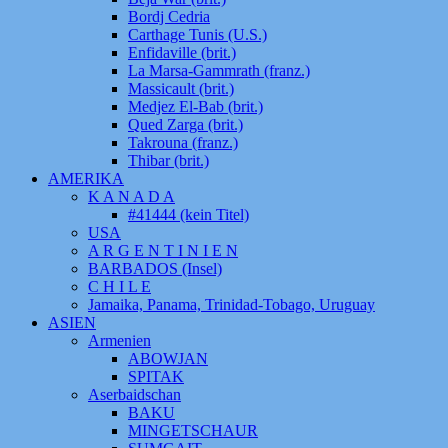
Bordj Cedria
Carthage Tunis (U.S.)
Enfidaville (brit.)
La Marsa-Gammrath (franz.)
Massicault (brit.)
Medjez El-Bab (brit.)
Qued Zarga (brit.)
Takrouna (franz.)
Thibar (brit.)
AMERIKA
K A N A D A
#41444 (kein Titel)
USA
A R G E N T I N I E N
BARBADOS (Insel)
C H I L E
Jamaika, Panama, Trinidad-Tobago, Uruguay
ASIEN
Armenien
ABOWJAN
SPITAK
Aserbaidschan
BAKU
MINGETSCHAUR