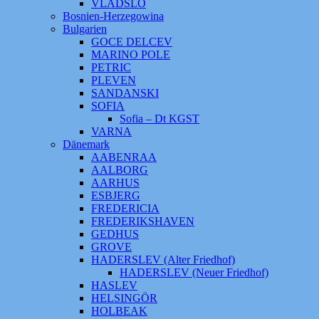
VLADSLO
Bosnien-Herzegowina
Bulgarien
GOCE DELCEV
MARINO POLE
PETRIC
PLEVEN
SANDANSKI
SOFIA
Sofia – Dt KGST
VARNA
Dänemark
AABENRAA
AALBORG
AARHUS
ESBJERG
FREDERICIA
FREDERIKSHAVEN
GEDHUS
GROVE
HADERSLEV (Alter Friedhof)
HADERSLEV (Neuer Friedhof)
HASLEV
HELSINGÖR
HOLBEAK