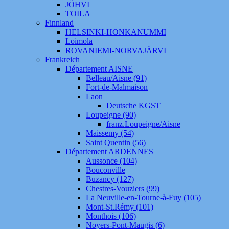
JÖHVI
TOILA
Finnland
HELSINKI-HONKANUMMI
Loimola
ROVANIEMI-NORVAJÄRVI
Frankreich
Département AISNE
Belleau/Aisne (91)
Fort-de-Malmaison
Laon
Deutsche KGST
Loupeigne (90)
franz.Loupeigne/Aisne
Maissemy (54)
Saint Quentin (56)
Département ARDENNES
Aussonce (104)
Bouconville
Buzancy (127)
Chestres-Vouziers (99)
La Neuville-en-Tourne-à-Fuy (105)
Mont-St.Rémy (101)
Monthois (106)
Noyers-Pont-Maugis (6)