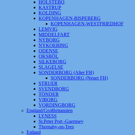
HOLSTEBO
KASTRUP
KOLDING
KOPENHAGEN-BISPEBERG
KOPENHAGEN-WESTFRIEDHOF
LEMVIG
MIDDELFART
NYBORG
NYKOEBING
ODENSE
OKSBÖL
SILKEBORG
SLAGELSE
SONDERBORG (Alter FH)
SONDERBORG (Neuer FH)
STRUER
SVENDBORG
TÖNDER
VIBORG
VORDINGBORG
England/Großbritannien
LYNESS
St.Peter Port -Guernsey
Thornaby-on-Tees
Estland