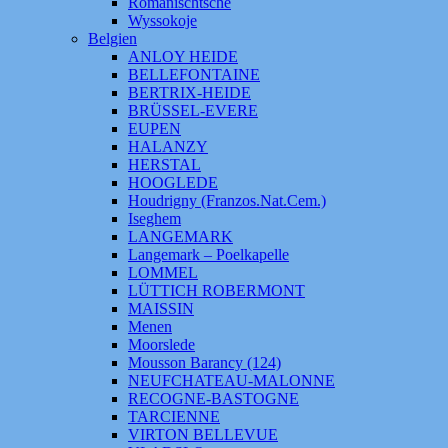
Romanischtsche
Wyssokoje
Belgien
ANLOY HEIDE
BELLEFONTAINE
BERTRIX-HEIDE
BRÜSSEL-EVERE
EUPEN
HALANZY
HERSTAL
HOOGLEDE
Houdrigny (Franzos.Nat.Cem.)
Iseghem
LANGEMARK
Langemark – Poelkapelle
LOMMEL
LÜTTICH ROBERMONT
MAISSIN
Menen
Moorslede
Mousson Barancy (124)
NEUFCHATEAU-MALONNE
RECOGNE-BASTOGNE
TARCIENNE
VIRTON BELLEVUE