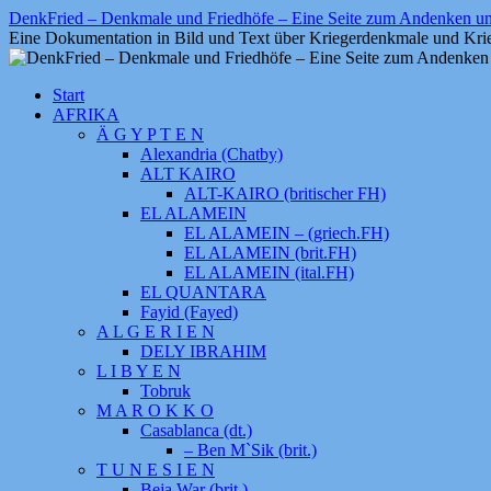
Zum
DenkFried – Denkmale und Friedhöfe – Eine Seite zum Andenken 
Inhalt
Eine Dokumentation in Bild und Text über Kriegerdenkmale und Krie
springen
Start
AFRIKA
Ä G Y P T E N
Alexandria (Chatby)
ALT KAIRO
ALT-KAIRO (britischer FH)
EL ALAMEIN
EL ALAMEIN – (griech.FH)
EL ALAMEIN (brit.FH)
EL ALAMEIN (ital.FH)
EL QUANTARA
Fayid (Fayed)
A L G E R I E N
DELY IBRAHIM
L I B Y E N
Tobruk
M A R O K K O
Casablanca (dt.)
– Ben M`Sik (brit.)
T U N E S I E N
Beja War (brit.)