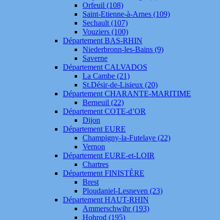
Orfeuil (108)
Saint-Etienne-à-Arnes (109)
Sechault (107)
Vouziers (100)
Département BAS-RHIN
Niederbronn-les-Bains (9)
Saverne
Département CALVADOS
La Cambe (21)
St.Désir-de-Lisieux (20)
Département CHARANTE-MARITIME
Berneuil (22)
Département COTE-d’OR
Dijon
Département EURE
Champigny-la-Futelaye (22)
Vernon
Département EURE-et-LOIR
Chartres
Département FINISTÈRE
Brest
Ploudaniel-Lesneven (23)
Département HAUT-RHIN
Ammerschwihr (193)
Hohrod (195)