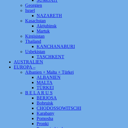
SUMGAIT
Georgien
Israel
NAZARETH
Kasachstan
Aktjubinsk
Martuk
Kirgisistan
Thailand
KANCHANABURI
Usbekistan
TASCHKENT
AUSTRALIEN
EUROPA –
Albanien + Malta + Türkei
ALBANIEN
MALTA
TÜRKEI
B E L A R U S
BERJOSA
Bobruisk
CHODOSSOWITSCHI
Karabany
Pomosha
Pronki