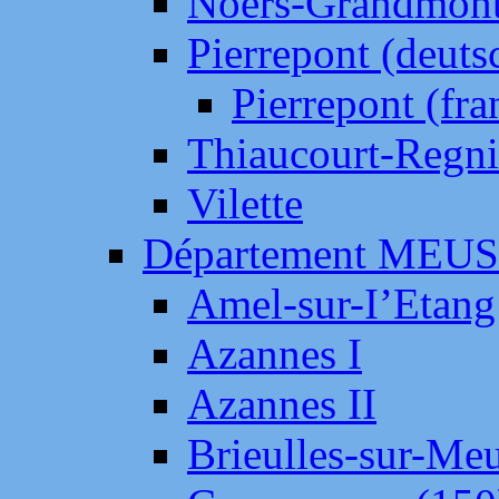
Noers-Grandmon
Pierrepont (deut
Pierrepont (fr
Thiaucourt-Regni
Vilette
Département MEU
Amel-sur-I’Etang
Azannes I
Azannes II
Brieulles-sur-Me