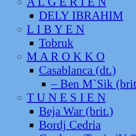
A L G E R I E N
DELY IBRAHIM
L I B Y E N
Tobruk
M A R O K K O
Casablanca (dt.)
– Ben M`Sik (brit
T U N E S I E N
Beja War (brit.)
Bordj Cedria