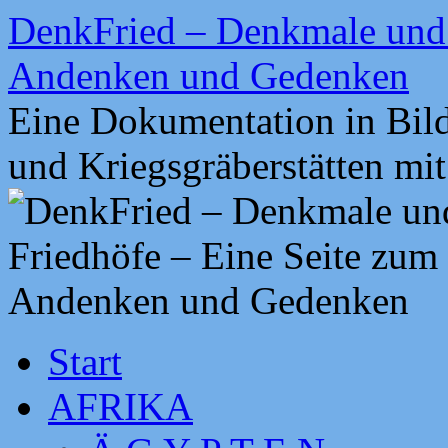
Zum
DenkFried – Denkmale und 
Inhalt
springen
Andenken und Gedenken
Eine Dokumentation in Bil
und Kriegsgräberstätten mi
Start
AFRIKA