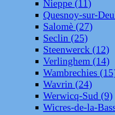
Nieppe (11)
Quesnoy-sur-Deul
Salomè (27)
Seclin (25)
Steenwerck (12)
Verlinghem (14)
Wambrechies (15
Wavrin (24)
Werwicq-Sud (9)
Wicres-de-la-Bass