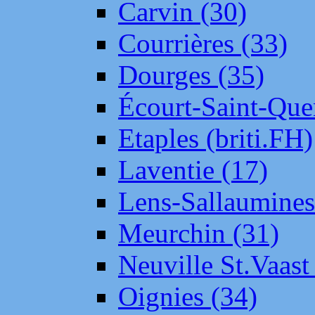
Carvin (30)
Courrières (33)
Dourges (35)
Écourt-Saint-Que
Etaples (briti.FH)
Laventie (17)
Lens-Sallaumine
Meurchin (31)
Neuville St.Vaas
Oignies (34)