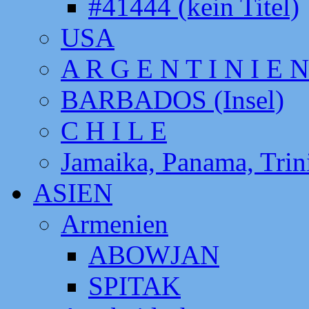
#41444 (kein Titel)
USA
A R G E N T I N I E N
BARBADOS (Insel)
C H I L E
Jamaika, Panama, Tri
ASIEN
Armenien
ABOWJAN
SPITAK