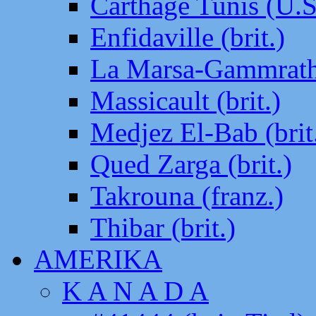
Carthage Tunis (U.S
Enfidaville (brit.)
La Marsa-Gammrath 
Massicault (brit.)
Medjez El-Bab (brit
Qued Zarga (brit.)
Takrouna (franz.)
Thibar (brit.)
AMERIKA
K A N A D A