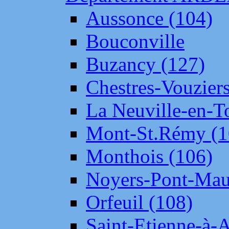
Aussonce (104)
Bouconville
Buzancy (127)
Chestres-Vouziers
La Neuville-en-T
Mont-St.Rémy (1
Monthois (106)
Noyers-Pont-Mau
Orfeuil (108)
Saint-Etienne-à-