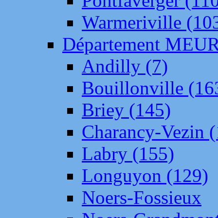
Pontfaverger (11
Warmeriville (10
Département ME
Andilly (7)
Bouillonville (16
Briey (145)
Charancy-Vezin (
Labry (155)
Longuyon (129)
Noers-Fossieux