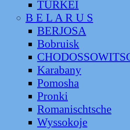
TÜRKEI
B E L A R U S
BERJOSA
Bobruisk
CHODOSSOWITS
Karabany
Pomosha
Pronki
Romanischtsche
Wyssokoje