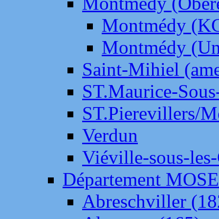
Montmédy (Ober
Montmédy (K
Montmédy (Un
Saint-Mihiel (am
ST.Maurice-Sous-
ST.Pierevillers/
Verdun
Viéville-sous-les
Département MOS
Abreschviller (18