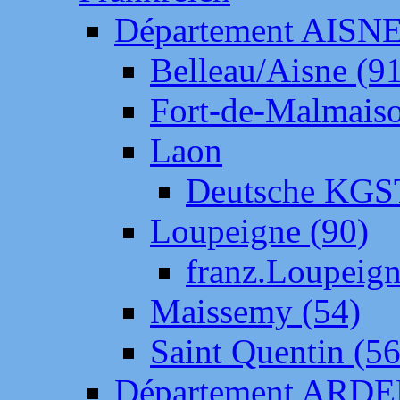
Département AISN
Belleau/Aisne (9
Fort-de-Malmais
Laon
Deutsche KGS
Loupeigne (90)
franz.Loupeig
Maissemy (54)
Saint Quentin (56
Département ARD