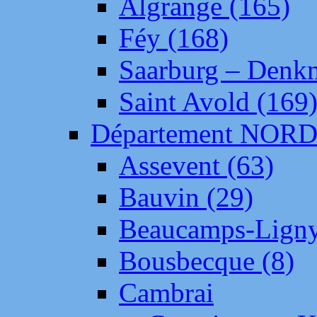
Algrange (165)
Féy (168)
Saarburg – Denk
Saint Avold (169
Département NOR
Assevent (63)
Bauvin (29)
Beaucamps-Ligny
Bousbecque (8)
Cambrai