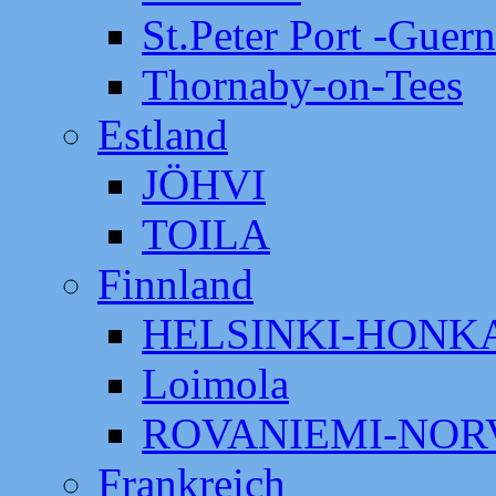
St.Peter Port -Guer
Thornaby-on-Tees
Estland
JÖHVI
TOILA
Finnland
HELSINKI-HON
Loimola
ROVANIEMI-NOR
Frankreich