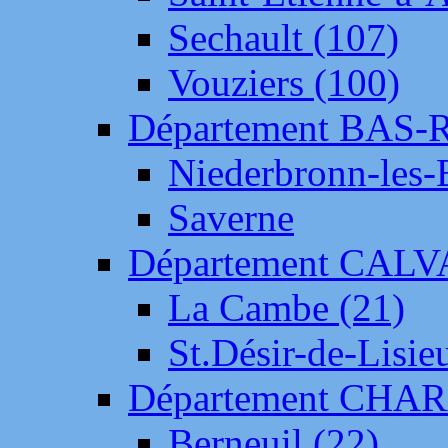
Sechault (107)
Vouziers (100)
Département BAS-
Niederbronn-les-
Saverne
Département CAL
La Cambe (21)
St.Désir-de-Lisie
Département CH
Berneuil (22)