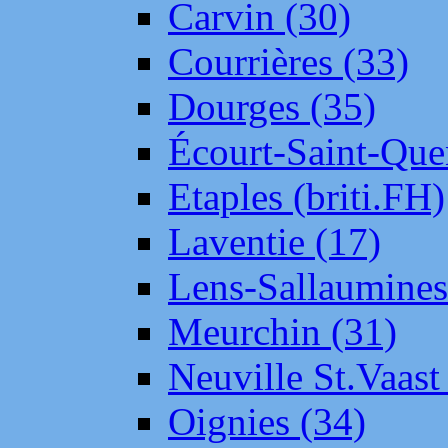
Carvin (30)
Courrières (33)
Dourges (35)
Écourt-Saint-Que
Etaples (briti.FH)
Laventie (17)
Lens-Sallaumine
Meurchin (31)
Neuville St.Vaas
Oignies (34)