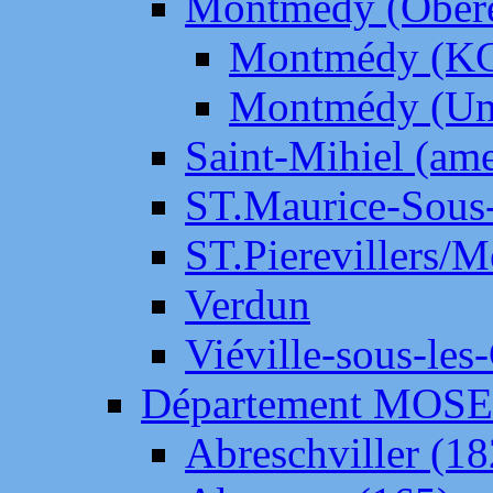
Montmédy (Ober
Montmédy (K
Montmédy (Un
Saint-Mihiel (am
ST.Maurice-Sous-
ST.Pierevillers/
Verdun
Viéville-sous-les
Département MOS
Abreschviller (18