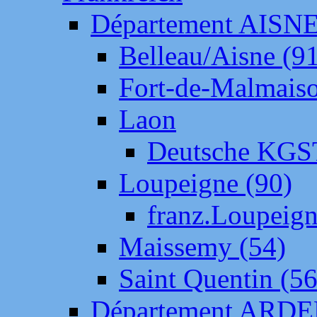
Département AISN
Belleau/Aisne (9
Fort-de-Malmais
Laon
Deutsche KGS
Loupeigne (90)
franz.Loupeig
Maissemy (54)
Saint Quentin (56
Département ARD