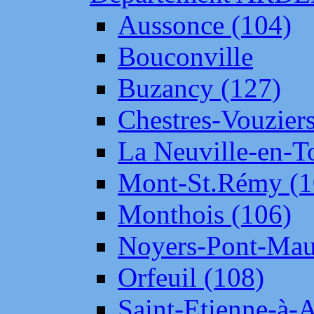
Aussonce (104)
Bouconville
Buzancy (127)
Chestres-Vouziers
La Neuville-en-T
Mont-St.Rémy (1
Monthois (106)
Noyers-Pont-Mau
Orfeuil (108)
Saint-Etienne-à-