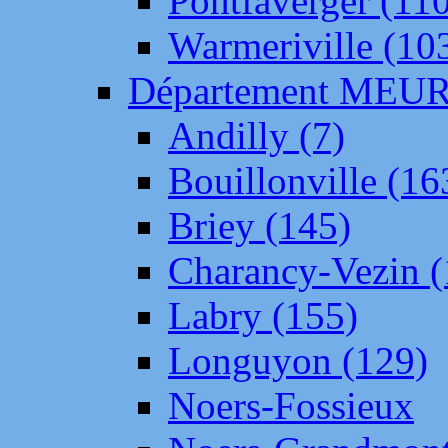
Pontfaverger (11
Warmeriville (10
Département ME
Andilly (7)
Bouillonville (16
Briey (145)
Charancy-Vezin (
Labry (155)
Longuyon (129)
Noers-Fossieux