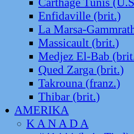
Carthage Tunis (U.S
Enfidaville (brit.)
La Marsa-Gammrath 
Massicault (brit.)
Medjez El-Bab (brit
Qued Zarga (brit.)
Takrouna (franz.)
Thibar (brit.)
AMERIKA
K A N A D A