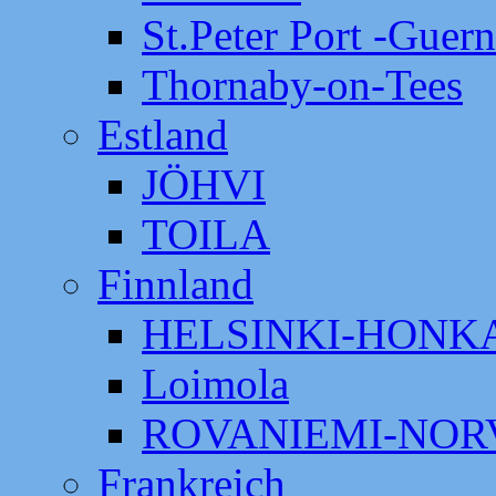
St.Peter Port -Guer
Thornaby-on-Tees
Estland
JÖHVI
TOILA
Finnland
HELSINKI-HON
Loimola
ROVANIEMI-NOR
Frankreich