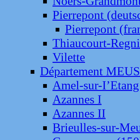
Noers-Grandmon
Pierrepont (deut
Pierrepont (fr
Thiaucourt-Regni
Vilette
Département MEU
Amel-sur-I’Etang
Azannes I
Azannes II
Brieulles-sur-Me