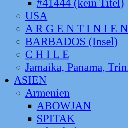
#41444 (kein Titel)
USA
A R G E N T I N I E N
BARBADOS (Insel)
C H I L E
Jamaika, Panama, Tri
ASIEN
Armenien
ABOWJAN
SPITAK