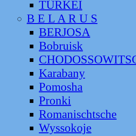
TÜRKEI
B E L A R U S
BERJOSA
Bobruisk
CHODOSSOWITS
Karabany
Pomosha
Pronki
Romanischtsche
Wyssokoje