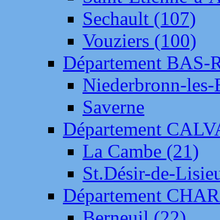
Sechault (107)
Vouziers (100)
Département BAS-
Niederbronn-les-
Saverne
Département CAL
La Cambe (21)
St.Désir-de-Lisie
Département CH
Berneuil (22)