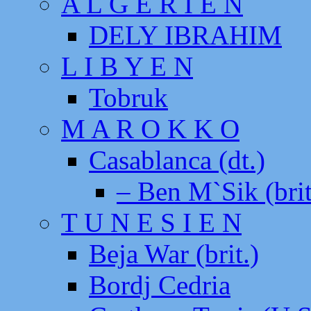
A L G E R I E N
DELY IBRAHIM
L I B Y E N
Tobruk
M A R O K K O
Casablanca (dt.)
– Ben M`Sik (brit
T U N E S I E N
Beja War (brit.)
Bordj Cedria