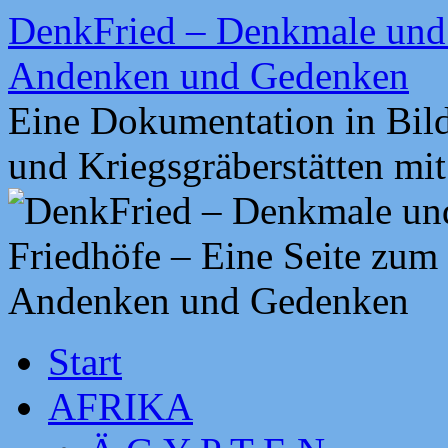
Zum
DenkFried – Denkmale und 
Inhalt
springen
Andenken und Gedenken
Eine Dokumentation in Bil
und Kriegsgräberstätten mi
Start
AFRIKA