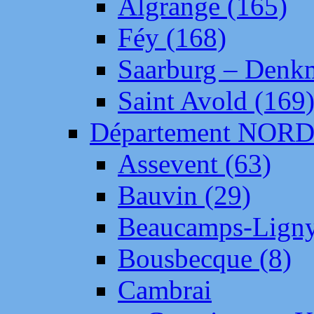
Algrange (165)
Féy (168)
Saarburg – Denk
Saint Avold (169
Département NOR
Assevent (63)
Bauvin (29)
Beaucamps-Ligny
Bousbecque (8)
Cambrai