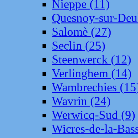
Nieppe (11)
Quesnoy-sur-Deul
Salomè (27)
Seclin (25)
Steenwerck (12)
Verlinghem (14)
Wambrechies (15
Wavrin (24)
Werwicq-Sud (9)
Wicres-de-la-Bass