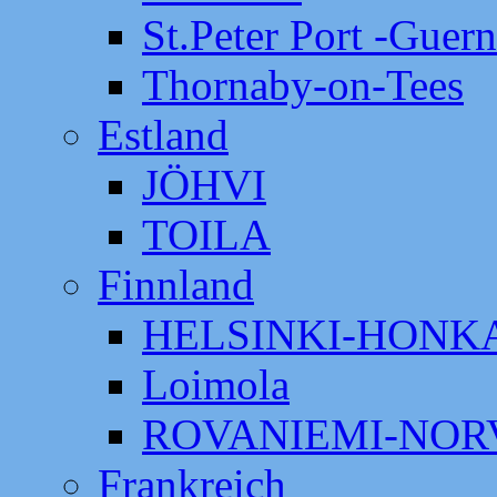
St.Peter Port -Guer
Thornaby-on-Tees
Estland
JÖHVI
TOILA
Finnland
HELSINKI-HON
Loimola
ROVANIEMI-NOR
Frankreich