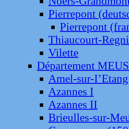
Noers-Grandmon
Pierrepont (deut
Pierrepont (fr
Thiaucourt-Regni
Vilette
Département MEU
Amel-sur-I’Etang
Azannes I
Azannes II
Brieulles-sur-Me