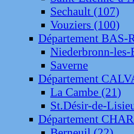
Sechault (107)
Vouziers (100)
Département BAS-
Niederbronn-les-
Saverne
Département CAL
La Cambe (21)
St.Désir-de-Lisie
Département CH
Berneuil (22)