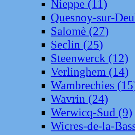
Nieppe (11)
Quesnoy-sur-Deul
Salomè (27)
Seclin (25)
Steenwerck (12)
Verlinghem (14)
Wambrechies (15
Wavrin (24)
Werwicq-Sud (9)
Wicres-de-la-Bass