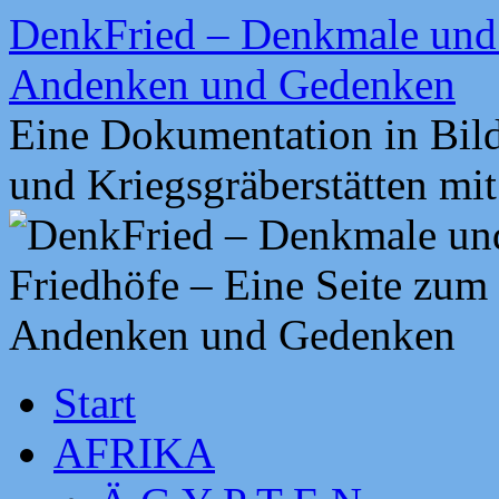
Zum
DenkFried – Denkmale und 
Inhalt
springen
Andenken und Gedenken
Eine Dokumentation in Bil
und Kriegsgräberstätten mi
Start
AFRIKA