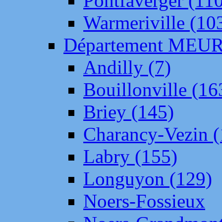
Pontfaverger (11
Warmeriville (10
Département ME
Andilly (7)
Bouillonville (16
Briey (145)
Charancy-Vezin (
Labry (155)
Longuyon (129)
Noers-Fossieux