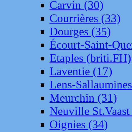
Carvin (30)
Courrières (33)
Dourges (35)
Écourt-Saint-Que
Etaples (briti.FH)
Laventie (17)
Lens-Sallaumine
Meurchin (31)
Neuville St.Vaas
Oignies (34)