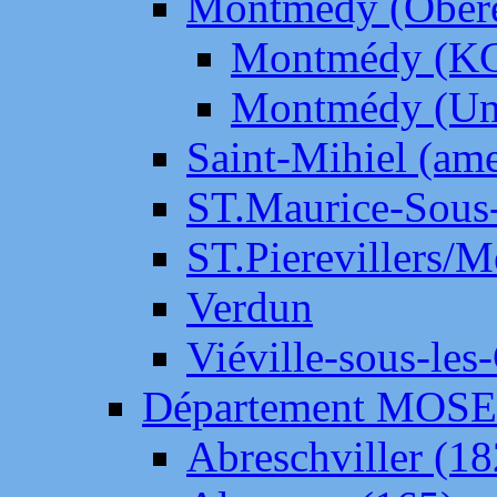
Montmédy (Ober
Montmédy (K
Montmédy (Un
Saint-Mihiel (am
ST.Maurice-Sous-
ST.Pierevillers/
Verdun
Viéville-sous-les
Département MOS
Abreschviller (18