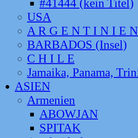
#41444 (kein Titel)
USA
A R G E N T I N I E N
BARBADOS (Insel)
C H I L E
Jamaika, Panama, Tri
ASIEN
Armenien
ABOWJAN
SPITAK