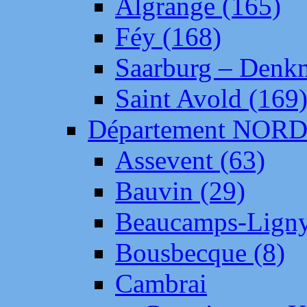
Algrange (165)
Féy (168)
Saarburg – Denk
Saint Avold (169
Département NOR
Assevent (63)
Bauvin (29)
Beaucamps-Ligny
Bousbecque (8)
Cambrai