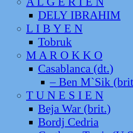
A L G E R I E N
DELY IBRAHIM
L I B Y E N
Tobruk
M A R O K K O
Casablanca (dt.)
– Ben M`Sik (brit
T U N E S I E N
Beja War (brit.)
Bordj Cedria