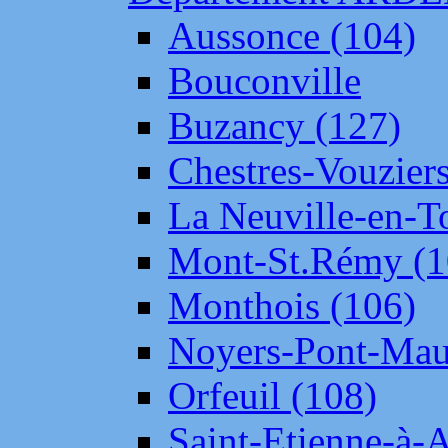
Aussonce (104)
Bouconville
Buzancy (127)
Chestres-Vouziers
La Neuville-en-T
Mont-St.Rémy (1
Monthois (106)
Noyers-Pont-Mau
Orfeuil (108)
Saint-Etienne-à-