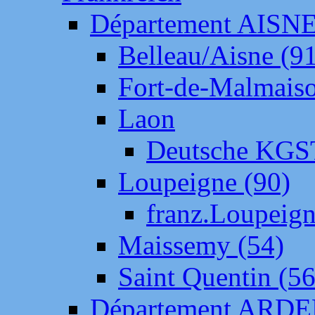
Département AISN
Belleau/Aisne (9
Fort-de-Malmais
Laon
Deutsche KGS
Loupeigne (90)
franz.Loupeig
Maissemy (54)
Saint Quentin (56
Département ARD