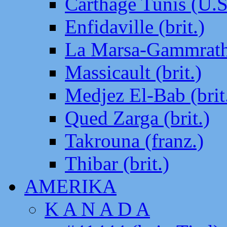
Carthage Tunis (U.S
Enfidaville (brit.)
La Marsa-Gammrath 
Massicault (brit.)
Medjez El-Bab (brit
Qued Zarga (brit.)
Takrouna (franz.)
Thibar (brit.)
AMERIKA
K A N A D A