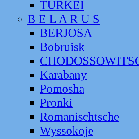
TÜRKEI
B E L A R U S
BERJOSA
Bobruisk
CHODOSSOWITS
Karabany
Pomosha
Pronki
Romanischtsche
Wyssokoje