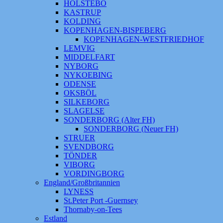
HOLSTEBO
KASTRUP
KOLDING
KOPENHAGEN-BISPEBERG
KOPENHAGEN-WESTFRIEDHOF
LEMVIG
MIDDELFART
NYBORG
NYKOEBING
ODENSE
OKSBÖL
SILKEBORG
SLAGELSE
SONDERBORG (Alter FH)
SONDERBORG (Neuer FH)
STRUER
SVENDBORG
TÖNDER
VIBORG
VORDINGBORG
England/Großbritannien
LYNESS
St.Peter Port -Guernsey
Thornaby-on-Tees
Estland