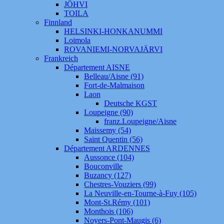
JÖHVI
TOILA
Finnland
HELSINKI-HONKANUMMI
Loimola
ROVANIEMI-NORVAJÄRVI
Frankreich
Département AISNE
Belleau/Aisne (91)
Fort-de-Malmaison
Laon
Deutsche KGST
Loupeigne (90)
franz.Loupeigne/Aisne
Maissemy (54)
Saint Quentin (56)
Département ARDENNES
Aussonce (104)
Bouconville
Buzancy (127)
Chestres-Vouziers (99)
La Neuville-en-Tourne-à-Fuy (105)
Mont-St.Rémy (101)
Monthois (106)
Noyers-Pont-Maugis (6)