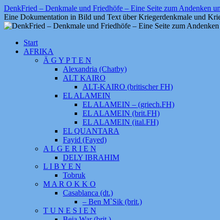
Zum
DenkFried – Denkmale und Friedhöfe – Eine Seite zum Andenken 
Inhalt
Eine Dokumentation in Bild und Text über Kriegerdenkmale und Krie
springen
Start
AFRIKA
Ä G Y P T E N
Alexandria (Chatby)
ALT KAIRO
ALT-KAIRO (britischer FH)
EL ALAMEIN
EL ALAMEIN – (griech.FH)
EL ALAMEIN (brit.FH)
EL ALAMEIN (ital.FH)
EL QUANTARA
Fayid (Fayed)
A L G E R I E N
DELY IBRAHIM
L I B Y E N
Tobruk
M A R O K K O
Casablanca (dt.)
– Ben M`Sik (brit.)
T U N E S I E N
Beja War (brit.)