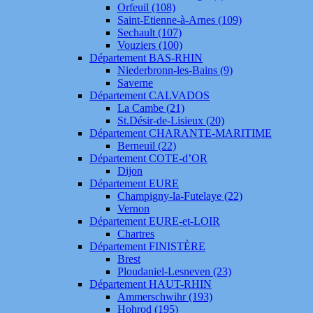
Orfeuil (108)
Saint-Etienne-à-Arnes (109)
Sechault (107)
Vouziers (100)
Département BAS-RHIN
Niederbronn-les-Bains (9)
Saverne
Département CALVADOS
La Cambe (21)
St.Désir-de-Lisieux (20)
Département CHARANTE-MARITIME
Berneuil (22)
Département COTE-d’OR
Dijon
Département EURE
Champigny-la-Futelaye (22)
Vernon
Département EURE-et-LOIR
Chartres
Département FINISTÈRE
Brest
Ploudaniel-Lesneven (23)
Département HAUT-RHIN
Ammerschwihr (193)
Hohrod (195)