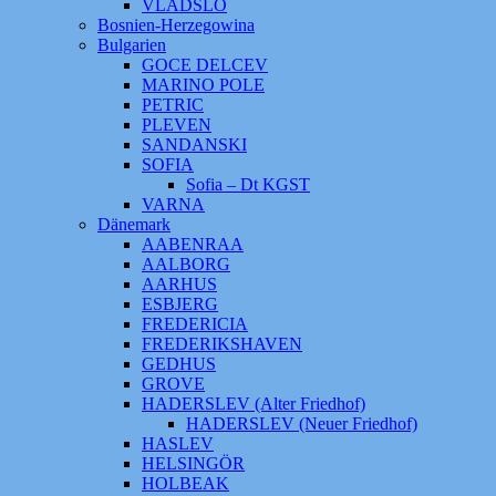
VLADSLO
Bosnien-Herzegowina
Bulgarien
GOCE DELCEV
MARINO POLE
PETRIC
PLEVEN
SANDANSKI
SOFIA
Sofia – Dt KGST
VARNA
Dänemark
AABENRAA
AALBORG
AARHUS
ESBJERG
FREDERICIA
FREDERIKSHAVEN
GEDHUS
GROVE
HADERSLEV (Alter Friedhof)
HADERSLEV (Neuer Friedhof)
HASLEV
HELSINGÖR
HOLBEAK