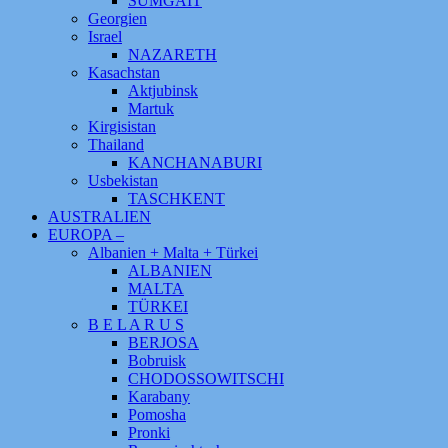
SUMGAIT
Georgien
Israel
NAZARETH
Kasachstan
Aktjubinsk
Martuk
Kirgisistan
Thailand
KANCHANABURI
Usbekistan
TASCHKENT
AUSTRALIEN
EUROPA –
Albanien + Malta + Türkei
ALBANIEN
MALTA
TÜRKEI
B E L A R U S
BERJOSA
Bobruisk
CHODOSSOWITSCHI
Karabany
Pomosha
Pronki