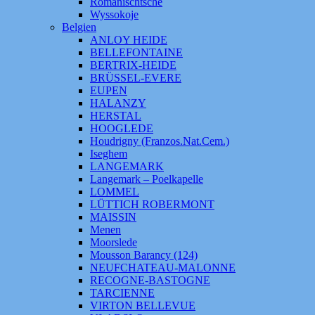
Romanischtsche
Wyssokoje
Belgien
ANLOY HEIDE
BELLEFONTAINE
BERTRIX-HEIDE
BRÜSSEL-EVERE
EUPEN
HALANZY
HERSTAL
HOOGLEDE
Houdrigny (Franzos.Nat.Cem.)
Iseghem
LANGEMARK
Langemark – Poelkapelle
LOMMEL
LÜTTICH ROBERMONT
MAISSIN
Menen
Moorslede
Mousson Barancy (124)
NEUFCHATEAU-MALONNE
RECOGNE-BASTOGNE
TARCIENNE
VIRTON BELLEVUE