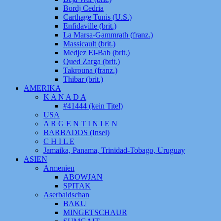
Bordj Cedria
Carthage Tunis (U.S.)
Enfidaville (brit.)
La Marsa-Gammrath (franz.)
Massicault (brit.)
Medjez El-Bab (brit.)
Qued Zarga (brit.)
Takrouna (franz.)
Thibar (brit.)
AMERIKA
K A N A D A
#41444 (kein Titel)
USA
A R G E N T I N I E N
BARBADOS (Insel)
C H I L E
Jamaika, Panama, Trinidad-Tobago, Uruguay
ASIEN
Armenien
ABOWJAN
SPITAK
Aserbaidschan
BAKU
MINGETSCHAUR