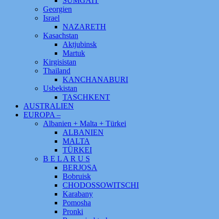
SUMGAIT
Georgien
Israel
NAZARETH
Kasachstan
Aktjubinsk
Martuk
Kirgisistan
Thailand
KANCHANABURI
Usbekistan
TASCHKENT
AUSTRALIEN
EUROPA –
Albanien + Malta + Türkei
ALBANIEN
MALTA
TÜRKEI
B E L A R U S
BERJOSA
Bobruisk
CHODOSSOWITSCHI
Karabany
Pomosha
Pronki