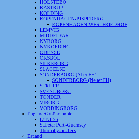
HOLSTEBO
KASTRUP
KOLDING
KOPENHAGEN-BISPEBERG
KOPENHAGEN-WESTFRIEDHOF
LEMVIG
MIDDELFART
NYBORG
NYKOEBING
ODENSE
OKSBÖL
SILKEBORG
SLAGELSE
SONDERBORG (Alter FH)
SONDERBORG (Neuer FH)
STRUER
SVENDBORG
TÖNDER
VIBORG
VORDINGBORG
England/Großbritannien
LYNESS
St.Peter Port -Guernsey
Thornaby-on-Tees
Estland