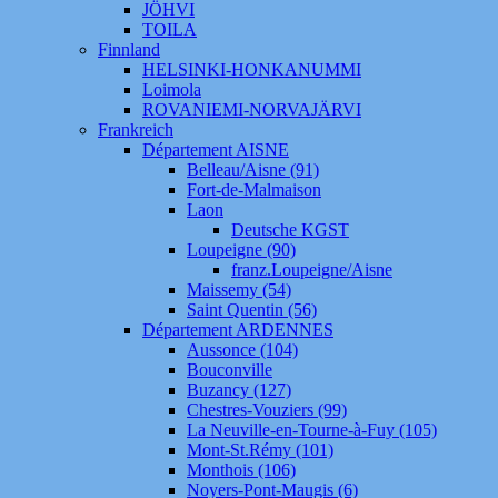
JÖHVI
TOILA
Finnland
HELSINKI-HONKANUMMI
Loimola
ROVANIEMI-NORVAJÄRVI
Frankreich
Département AISNE
Belleau/Aisne (91)
Fort-de-Malmaison
Laon
Deutsche KGST
Loupeigne (90)
franz.Loupeigne/Aisne
Maissemy (54)
Saint Quentin (56)
Département ARDENNES
Aussonce (104)
Bouconville
Buzancy (127)
Chestres-Vouziers (99)
La Neuville-en-Tourne-à-Fuy (105)
Mont-St.Rémy (101)
Monthois (106)
Noyers-Pont-Maugis (6)