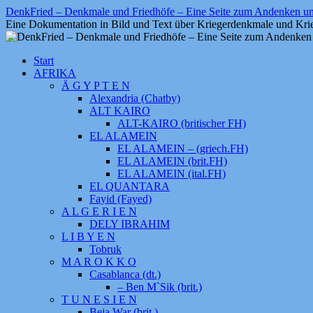
Zum
DenkFried – Denkmale und Friedhöfe – Eine Seite zum Andenken 
Inhalt
Eine Dokumentation in Bild und Text über Kriegerdenkmale und Krie
springen
Start
AFRIKA
Ä G Y P T E N
Alexandria (Chatby)
ALT KAIRO
ALT-KAIRO (britischer FH)
EL ALAMEIN
EL ALAMEIN – (griech.FH)
EL ALAMEIN (brit.FH)
EL ALAMEIN (ital.FH)
EL QUANTARA
Fayid (Fayed)
A L G E R I E N
DELY IBRAHIM
L I B Y E N
Tobruk
M A R O K K O
Casablanca (dt.)
– Ben M`Sik (brit.)
T U N E S I E N
Beja War (brit.)