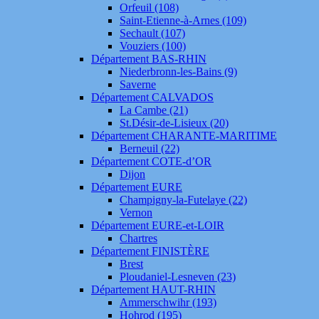
Orfeuil (108)
Saint-Etienne-à-Arnes (109)
Sechault (107)
Vouziers (100)
Département BAS-RHIN
Niederbronn-les-Bains (9)
Saverne
Département CALVADOS
La Cambe (21)
St.Désir-de-Lisieux (20)
Département CHARANTE-MARITIME
Berneuil (22)
Département COTE-d’OR
Dijon
Département EURE
Champigny-la-Futelaye (22)
Vernon
Département EURE-et-LOIR
Chartres
Département FINISTÈRE
Brest
Ploudaniel-Lesneven (23)
Département HAUT-RHIN
Ammerschwihr (193)
Hohrod (195)