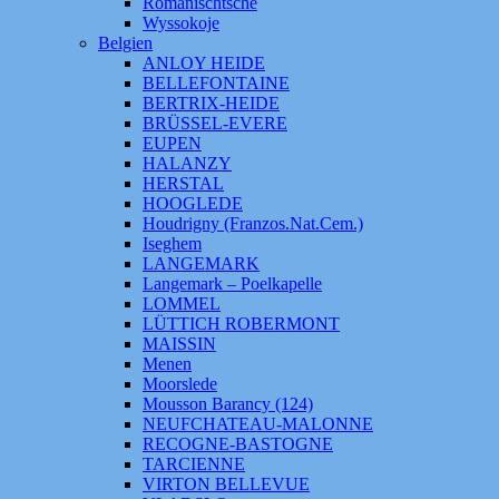
Romanischtsche
Wyssokoje
Belgien
ANLOY HEIDE
BELLEFONTAINE
BERTRIX-HEIDE
BRÜSSEL-EVERE
EUPEN
HALANZY
HERSTAL
HOOGLEDE
Houdrigny (Franzos.Nat.Cem.)
Iseghem
LANGEMARK
Langemark – Poelkapelle
LOMMEL
LÜTTICH ROBERMONT
MAISSIN
Menen
Moorslede
Mousson Barancy (124)
NEUFCHATEAU-MALONNE
RECOGNE-BASTOGNE
TARCIENNE
VIRTON BELLEVUE