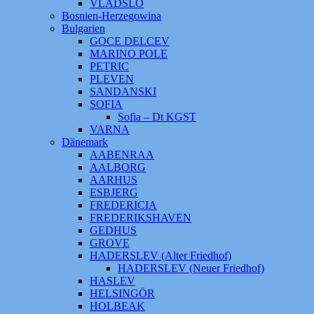
VLADSLO
Bosnien-Herzegowina
Bulgarien
GOCE DELCEV
MARINO POLE
PETRIC
PLEVEN
SANDANSKI
SOFIA
Sofia – Dt KGST
VARNA
Dänemark
AABENRAA
AALBORG
AARHUS
ESBJERG
FREDERICIA
FREDERIKSHAVEN
GEDHUS
GROVE
HADERSLEV (Alter Friedhof)
HADERSLEV (Neuer Friedhof)
HASLEV
HELSINGÖR
HOLBEAK