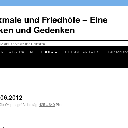
male und Friedhöfe – Eine
ken und Gedenken
EN
AUSTRALIEN
EUROPA –
DEUTSCHLAND – OST
Deutschlan
06.2012
ie Originalgröße beträgt
425 × 640
Pixel