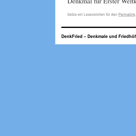
Denkmal für Erster Weltk
Setze ein Lesezeichen für den
Permalink
.
DenkFried – Denkmale und Friedhö