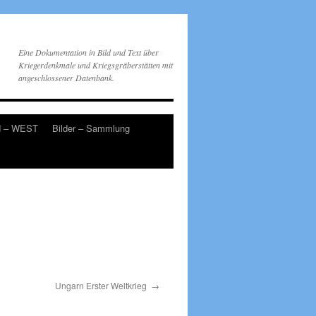
Eine Dokumentation in Bild und Text über
Kriegerdenkmale und Kriegsgräberstätten mit
angeschlossener Datenbank.
d – WEST
Bilder – Sammlung
Ungarn Erster Weltkrieg