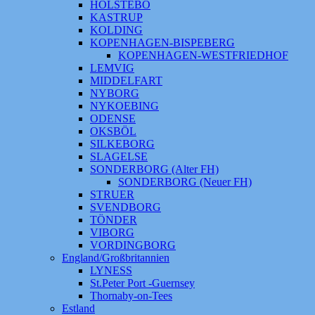
HOLSTEBO
KASTRUP
KOLDING
KOPENHAGEN-BISPEBERG
KOPENHAGEN-WESTFRIEDHOF
LEMVIG
MIDDELFART
NYBORG
NYKOEBING
ODENSE
OKSBÖL
SILKEBORG
SLAGELSE
SONDERBORG (Alter FH)
SONDERBORG (Neuer FH)
STRUER
SVENDBORG
TÖNDER
VIBORG
VORDINGBORG
England/Großbritannien
LYNESS
St.Peter Port -Guernsey
Thornaby-on-Tees
Estland