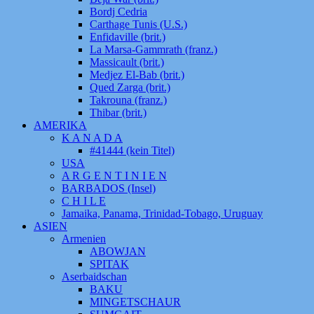
Bordj Cedria
Carthage Tunis (U.S.)
Enfidaville (brit.)
La Marsa-Gammrath (franz.)
Massicault (brit.)
Medjez El-Bab (brit.)
Qued Zarga (brit.)
Takrouna (franz.)
Thibar (brit.)
AMERIKA
K A N A D A
#41444 (kein Titel)
USA
A R G E N T I N I E N
BARBADOS (Insel)
C H I L E
Jamaika, Panama, Trinidad-Tobago, Uruguay
ASIEN
Armenien
ABOWJAN
SPITAK
Aserbaidschan
BAKU
MINGETSCHAUR