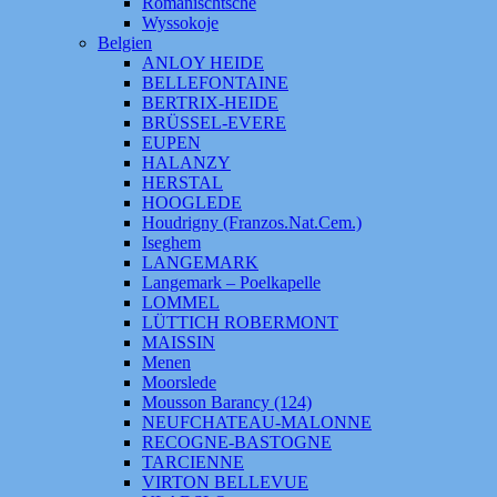
Romanischtsche
Wyssokoje
Belgien
ANLOY HEIDE
BELLEFONTAINE
BERTRIX-HEIDE
BRÜSSEL-EVERE
EUPEN
HALANZY
HERSTAL
HOOGLEDE
Houdrigny (Franzos.Nat.Cem.)
Iseghem
LANGEMARK
Langemark – Poelkapelle
LOMMEL
LÜTTICH ROBERMONT
MAISSIN
Menen
Moorslede
Mousson Barancy (124)
NEUFCHATEAU-MALONNE
RECOGNE-BASTOGNE
TARCIENNE
VIRTON BELLEVUE