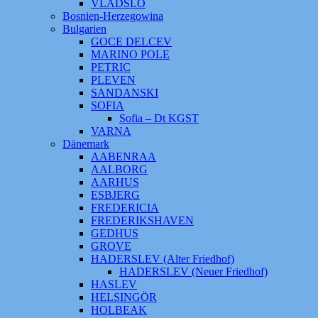
VLADSLO
Bosnien-Herzegowina
Bulgarien
GOCE DELCEV
MARINO POLE
PETRIC
PLEVEN
SANDANSKI
SOFIA
Sofia – Dt KGST
VARNA
Dänemark
AABENRAA
AALBORG
AARHUS
ESBJERG
FREDERICIA
FREDERIKSHAVEN
GEDHUS
GROVE
HADERSLEV (Alter Friedhof)
HADERSLEV (Neuer Friedhof)
HASLEV
HELSINGÖR
HOLBEAK