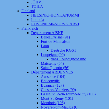
JÖHVI
TOILA
Finnland
HELSINKI-HONKANUMMI
Loimola
ROVANIEMI-NORVAJÄRVI
Frankreich
Département AISNE
Belleau/Aisne (91)
Fort-de-Malmaison
Laon
Deutsche KGST
Loupeigne (90)
franz.Loupeigne/Aisne
Maissemy (54)
Saint Quentin (56)
Département ARDENNES
Aussonce (104)
Bouconville
Buzancy (127)
Chestres-Vouziers (99)
La Neuville-en-Tourne-à-Fuy (105)
Mont-St.Rémy (101)
Monthois (106)
Noyers-Pont-Maugis (6)