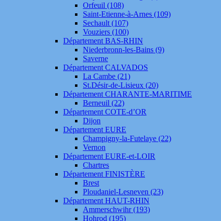
Orfeuil (108)
Saint-Etienne-à-Arnes (109)
Sechault (107)
Vouziers (100)
Département BAS-RHIN
Niederbronn-les-Bains (9)
Saverne
Département CALVADOS
La Cambe (21)
St.Désir-de-Lisieux (20)
Département CHARANTE-MARITIME
Berneuil (22)
Département COTE-d’OR
Dijon
Département EURE
Champigny-la-Futelaye (22)
Vernon
Département EURE-et-LOIR
Chartres
Département FINISTÈRE
Brest
Ploudaniel-Lesneven (23)
Département HAUT-RHIN
Ammerschwihr (193)
Hohrod (195)