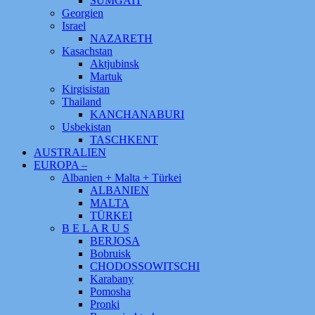
SUMGAIT
Georgien
Israel
NAZARETH
Kasachstan
Aktjubinsk
Martuk
Kirgisistan
Thailand
KANCHANABURI
Usbekistan
TASCHKENT
AUSTRALIEN
EUROPA –
Albanien + Malta + Türkei
ALBANIEN
MALTA
TÜRKEI
B E L A R U S
BERJOSA
Bobruisk
CHODOSSOWITSCHI
Karabany
Pomosha
Pronki