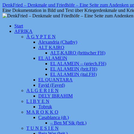
Zum
DenkFried – Denkmale und Friedhöfe – Eine Seite zum Andenken 
Inhalt
Eine Dokumentation in Bild und Text über Kriegerdenkmale und Krie
springen
Start
AFRIKA
Ä G Y P T E N
Alexandria (Chatby)
ALT KAIRO
ALT-KAIRO (britischer FH)
EL ALAMEIN
EL ALAMEIN – (griech.FH)
EL ALAMEIN (brit.FH)
EL ALAMEIN (ital.FH)
EL QUANTARA
Fayid (Fayed)
A L G E R I E N
DELY IBRAHIM
L I B Y E N
Tobruk
M A R O K K O
Casablanca (dt.)
– Ben M`Sik (brit.)
T U N E S I E N
Beja War (brit.)