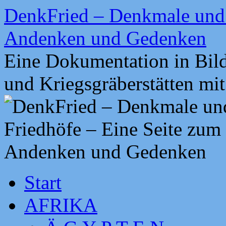
Zum
DenkFried – Denkmale und 
Inhalt
springen
Andenken und Gedenken
Eine Dokumentation in Bil
und Kriegsgräberstätten mi
Start
AFRIKA