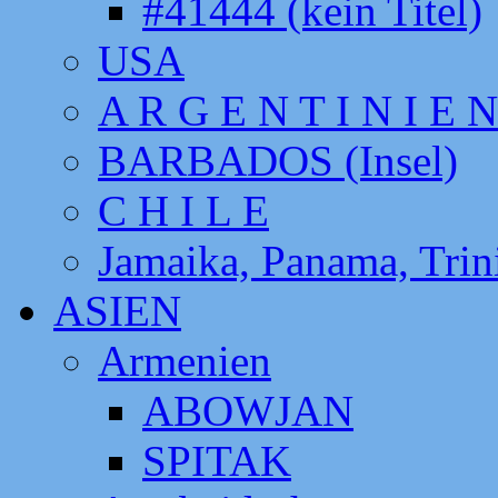
#41444 (kein Titel)
USA
A R G E N T I N I E N
BARBADOS (Insel)
C H I L E
Jamaika, Panama, Tri
ASIEN
Armenien
ABOWJAN
SPITAK