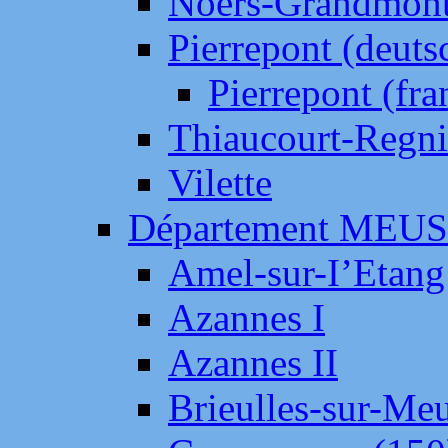
Noers-Grandmon
Pierrepont (deut
Pierrepont (fr
Thiaucourt-Regni
Vilette
Département MEU
Amel-sur-I’Etang
Azannes I
Azannes II
Brieulles-sur-Me