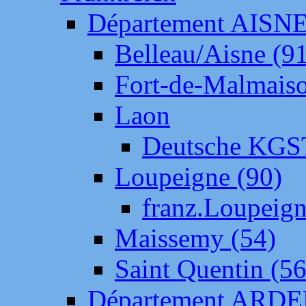
Département AISN
Belleau/Aisne (9
Fort-de-Malmais
Laon
Deutsche KGS
Loupeigne (90)
franz.Loupeig
Maissemy (54)
Saint Quentin (56
Département ARD