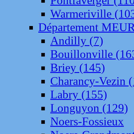
Pontfaverger (11
Warmeriville (10
Département ME
Andilly (7)
Bouillonville (16
Briey (145)
Charancy-Vezin (
Labry (155)
Longuyon (129)
Noers-Fossieux