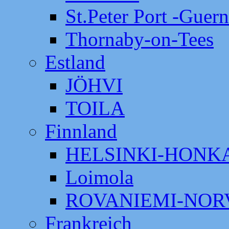
St.Peter Port -Guer
Thornaby-on-Tees
Estland
JÖHVI
TOILA
Finnland
HELSINKI-HON
Loimola
ROVANIEMI-NOR
Frankreich