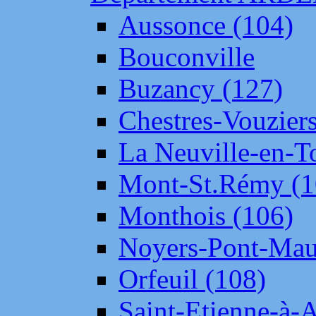
Aussonce (104)
Bouconville
Buzancy (127)
Chestres-Vouziers
La Neuville-en-T
Mont-St.Rémy (1
Monthois (106)
Noyers-Pont-Mau
Orfeuil (108)
Saint-Etienne-à-