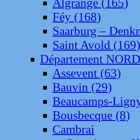
Algrange (165)
Féy (168)
Saarburg – Denk
Saint Avold (169
Département NOR
Assevent (63)
Bauvin (29)
Beaucamps-Ligny
Bousbecque (8)
Cambrai