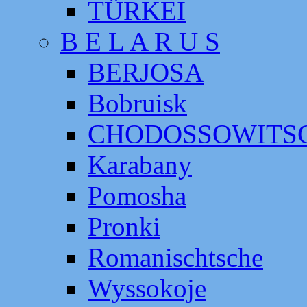
TÜRKEI
B E L A R U S
BERJOSA
Bobruisk
CHODOSSOWITS
Karabany
Pomosha
Pronki
Romanischtsche
Wyssokoje