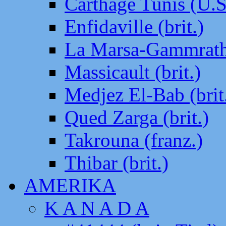
Carthage Tunis (U.S
Enfidaville (brit.)
La Marsa-Gammrath 
Massicault (brit.)
Medjez El-Bab (brit
Qued Zarga (brit.)
Takrouna (franz.)
Thibar (brit.)
AMERIKA
K A N A D A