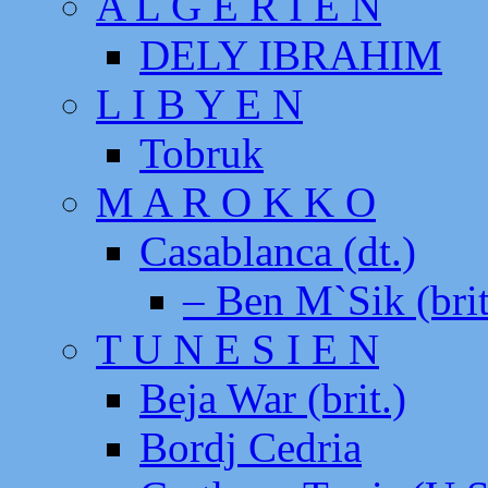
A L G E R I E N
DELY IBRAHIM
L I B Y E N
Tobruk
M A R O K K O
Casablanca (dt.)
– Ben M`Sik (brit
T U N E S I E N
Beja War (brit.)
Bordj Cedria