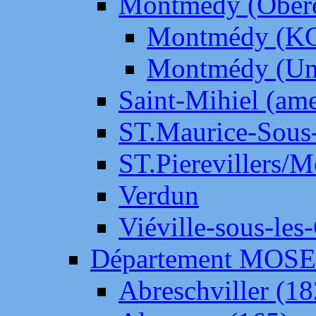
Montmédy (Ober
Montmédy (K
Montmédy (Un
Saint-Mihiel (am
ST.Maurice-Sous-
ST.Pierevillers/
Verdun
Viéville-sous-les
Département MOS
Abreschviller (18