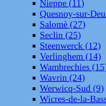
Nieppe (11)
Quesnoy-sur-Deul
Salomè (27)
Seclin (25)
Steenwerck (12)
Verlinghem (14)
Wambrechies (15
Wavrin (24)
Werwicq-Sud (9)
Wicres-de-la-Bass