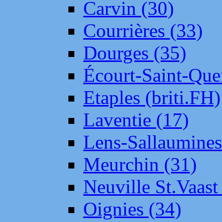
Carvin (30)
Courrières (33)
Dourges (35)
Écourt-Saint-Que
Etaples (briti.FH)
Laventie (17)
Lens-Sallaumine
Meurchin (31)
Neuville St.Vaas
Oignies (34)