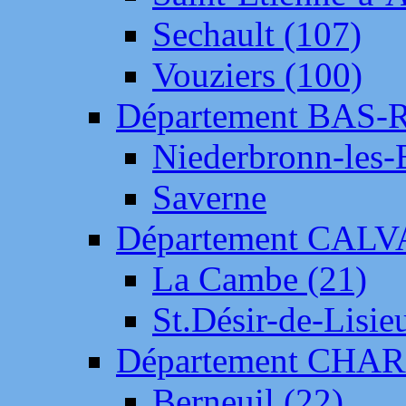
Sechault (107)
Vouziers (100)
Département BAS-
Niederbronn-les-
Saverne
Département CAL
La Cambe (21)
St.Désir-de-Lisie
Département CH
Berneuil (22)