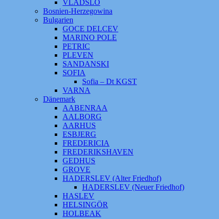
VLADSLO
Bosnien-Herzegowina
Bulgarien
GOCE DELCEV
MARINO POLE
PETRIC
PLEVEN
SANDANSKI
SOFIA
Sofia – Dt KGST
VARNA
Dänemark
AABENRAA
AALBORG
AARHUS
ESBJERG
FREDERICIA
FREDERIKSHAVEN
GEDHUS
GROVE
HADERSLEV (Alter Friedhof)
HADERSLEV (Neuer Friedhof)
HASLEV
HELSINGÖR
HOLBEAK