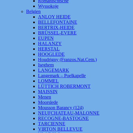
Romanischtsche
Wyssokoje
Belgien
ANLOY HEIDE
BELLEFONTAINE
BERTRIX-HEIDE
BRÜSSEL-EVERE
EUPEN
HALANZY
HERSTAL
HOOGLEDE
Houdrigny (Franzos.Nat.Cem.)
Iseghem
LANGEMARK
Langemark – Poelkapelle
LOMMEL
LÜTTICH ROBERMONT
MAISSIN
Menen
Moorslede
Mousson Barancy (124)
NEUFCHATEAU-MALONNE
RECOGNE-BASTOGNE
TARCIENNE
VIRTON BELLEVUE