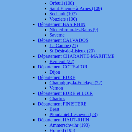
Orfeuil (108)
Saint-Etienne-à-Arnes (109)
Sechault (107)
Vouziers (100)
Département BAS-RHIN
Niederbronn-les-Bains (9)
Saverne
Département CALVADOS
La Cambe (21)
St.Désir-de-Lisieux (20)
Département CHARANTE-MARITIME
Berneuil (22)
Département COTE-d’OR
Dijon
Département EURE
Champigny-la-Futelaye (22)
Vernon
Département EURE-et-LOIR
Chartres
Département FINISTÈRE
Brest
Ploudaniel-Lesneven (23)
Département HAUT-RHIN
Ammerschwihr (193)
Hohrod (195)