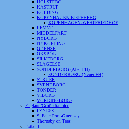
HOLSTEBO
KASTRUP
KOLDING
KOPENHAGEN-BISPEBERG
KOPENHAGEN-WESTFRIEDHOF
LEMVIG
MIDDELFART
NYBORG
NYKOEBING
ODENSE
OKSBÖL
SILKEBORG
SLAGELSE
SONDERBORG (Alter FH)
SONDERBORG (Neuer FH)
STRUER
SVENDBORG
TÖNDER
VIBORG
VORDINGBORG
England/Großbritannien
LYNESS
St.Peter Port -Guernsey
Thornaby-on-Tees
Estland