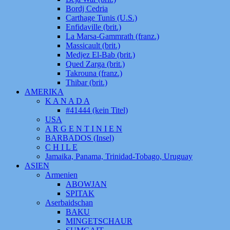
Bordj Cedria
Carthage Tunis (U.S.)
Enfidaville (brit.)
La Marsa-Gammrath (franz.)
Massicault (brit.)
Medjez El-Bab (brit.)
Qued Zarga (brit.)
Takrouna (franz.)
Thibar (brit.)
AMERIKA
K A N A D A
#41444 (kein Titel)
USA
A R G E N T I N I E N
BARBADOS (Insel)
C H I L E
Jamaika, Panama, Trinidad-Tobago, Uruguay
ASIEN
Armenien
ABOWJAN
SPITAK
Aserbaidschan
BAKU
MINGETSCHAUR