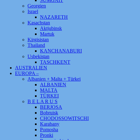
SUMGAIT
Georgien
Israel
NAZARETH
Kasachstan
Aktjubinsk
Martuk
Kirgisistan
Thailand
KANCHANABURI
Usbekistan
TASCHKENT
AUSTRALIEN
EUROPA –
Albanien + Malta + Türkei
ALBANIEN
MALTA
TÜRKEI
B E L A R U S
BERJOSA
Bobruisk
CHODOSSOWITSCHI
Karabany
Pomosha
Pronki