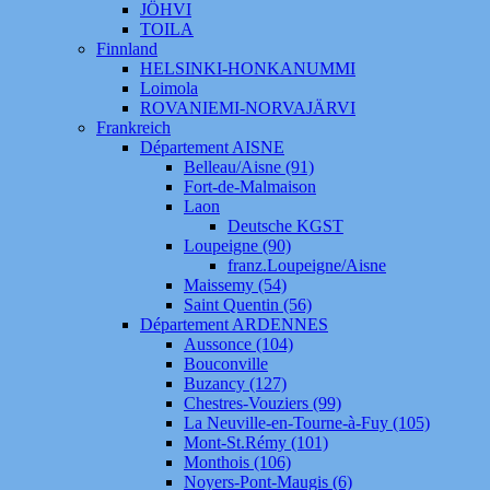
JÖHVI
TOILA
Finnland
HELSINKI-HONKANUMMI
Loimola
ROVANIEMI-NORVAJÄRVI
Frankreich
Département AISNE
Belleau/Aisne (91)
Fort-de-Malmaison
Laon
Deutsche KGST
Loupeigne (90)
franz.Loupeigne/Aisne
Maissemy (54)
Saint Quentin (56)
Département ARDENNES
Aussonce (104)
Bouconville
Buzancy (127)
Chestres-Vouziers (99)
La Neuville-en-Tourne-à-Fuy (105)
Mont-St.Rémy (101)
Monthois (106)
Noyers-Pont-Maugis (6)