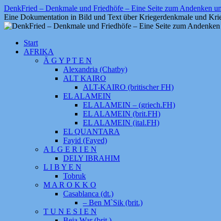
Zum
DenkFried – Denkmale und Friedhöfe – Eine Seite zum Andenken 
Inhalt
Eine Dokumentation in Bild und Text über Kriegerdenkmale und Krie
springen
Start
AFRIKA
Ä G Y P T E N
Alexandria (Chatby)
ALT KAIRO
ALT-KAIRO (britischer FH)
EL ALAMEIN
EL ALAMEIN – (griech.FH)
EL ALAMEIN (brit.FH)
EL ALAMEIN (ital.FH)
EL QUANTARA
Fayid (Fayed)
A L G E R I E N
DELY IBRAHIM
L I B Y E N
Tobruk
M A R O K K O
Casablanca (dt.)
– Ben M`Sik (brit.)
T U N E S I E N
Beja War (brit.)