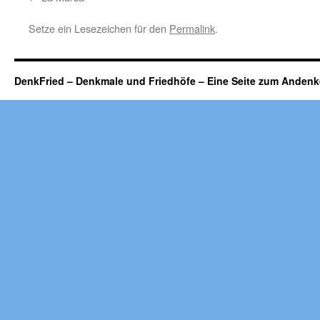
Setze ein Lesezeichen für den
Permalink
.
DenkFried – Denkmale und Friedhöfe – Eine Seite zum Ande