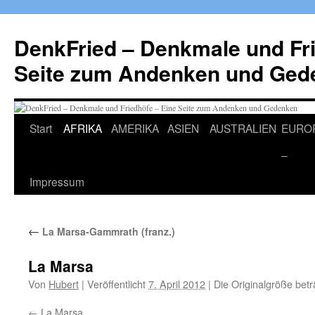
Zum
Inhalt
DenkFried – Denkmale und Fri
springen
Seite zum Andenken und Ged
Start
AFRIKA
AMERIKA
ASIEN
AUSTRALIEN
EURO
–
Impressum
←
La Marsa-Gammrath (franz.)
La Marsa
Von
Hubert
|
Veröffentlicht
7. April 2012
|
Die Originalgröße bet
La Marsa