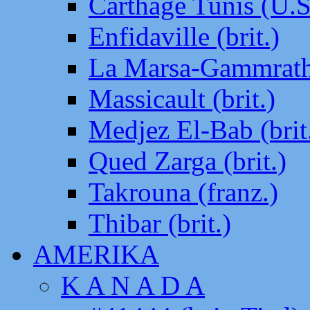
Carthage Tunis (U.S
Enfidaville (brit.)
La Marsa-Gammrath 
Massicault (brit.)
Medjez El-Bab (brit
Qued Zarga (brit.)
Takrouna (franz.)
Thibar (brit.)
AMERIKA
K A N A D A