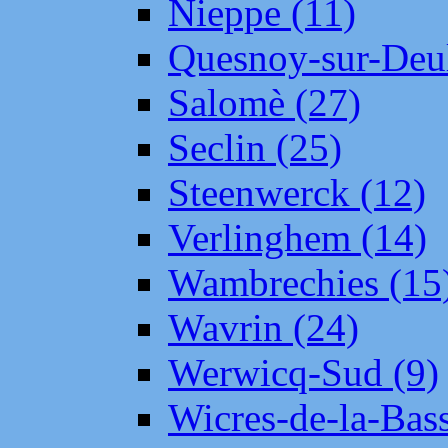
Nieppe (11)
Quesnoy-sur-Deul
Salomè (27)
Seclin (25)
Steenwerck (12)
Verlinghem (14)
Wambrechies (15
Wavrin (24)
Werwicq-Sud (9)
Wicres-de-la-Bass