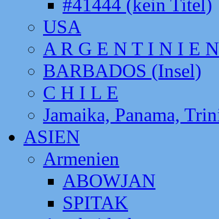
#41444 (kein Titel)
USA
A R G E N T I N I E N
BARBADOS (Insel)
C H I L E
Jamaika, Panama, Tri
ASIEN
Armenien
ABOWJAN
SPITAK