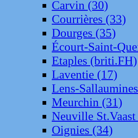
Carvin (30)
Courrières (33)
Dourges (35)
Écourt-Saint-Que
Etaples (briti.FH)
Laventie (17)
Lens-Sallaumine
Meurchin (31)
Neuville St.Vaas
Oignies (34)