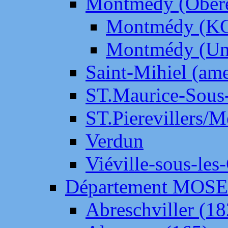
Montmédy (Ober
Montmédy (K
Montmédy (Un
Saint-Mihiel (am
ST.Maurice-Sous-
ST.Pierevillers/
Verdun
Viéville-sous-les
Département MOS
Abreschviller (18