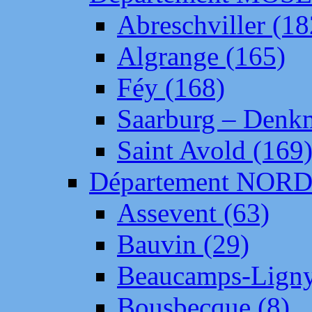
Abreschviller (18
Algrange (165)
Féy (168)
Saarburg – Denk
Saint Avold (169
Département NOR
Assevent (63)
Bauvin (29)
Beaucamps-Ligny
Bousbecque (8)