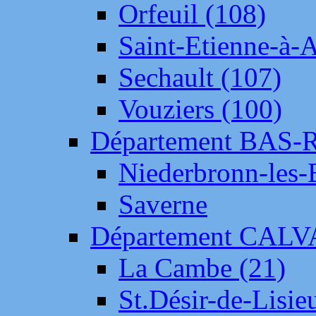
Orfeuil (108)
Saint-Etienne-à-
Sechault (107)
Vouziers (100)
Département BAS-
Niederbronn-les-
Saverne
Département CAL
La Cambe (21)
St.Désir-de-Lisie