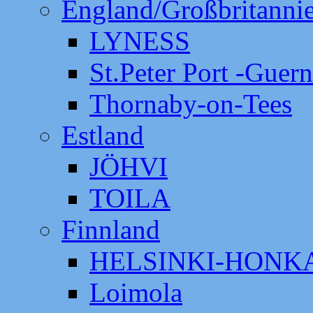
England/Großbritanni
LYNESS
St.Peter Port -Guer
Thornaby-on-Tees
Estland
JÖHVI
TOILA
Finnland
HELSINKI-HON
Loimola