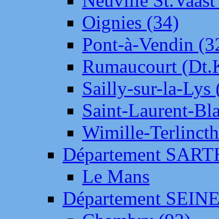
Neuville St.Vaas
Oignies (34)
Pont-à-Vendin (3
Rumaucourt (Dt
Sailly-sur-la-Lys 
Saint-Laurent-Bl
Wimille-Terlincth
Département SAR
Le Mans
Département SEIN