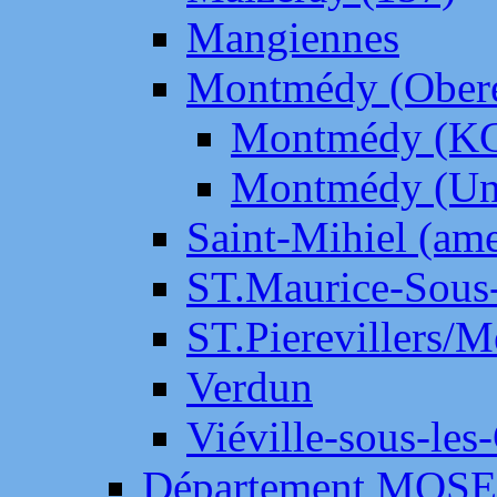
Mangiennes
Montmédy (Ober
Montmédy (K
Montmédy (Un
Saint-Mihiel (am
ST.Maurice-Sous-
ST.Pierevillers/
Verdun
Viéville-sous-les
Département MOS