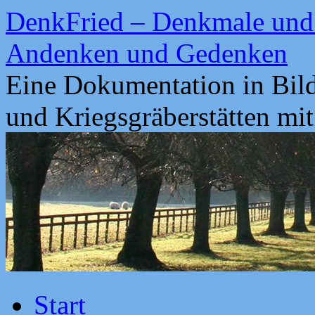
Zum
DenkFried – Denkmale und 
Inhalt
springen
Andenken und Gedenken
Eine Dokumentation in Bil
und Kriegsgräberstätten mi
Start