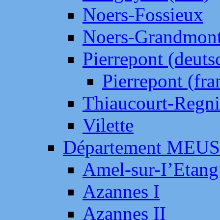
Noers-Fossieux
Noers-Grandmon
Pierrepont (deut
Pierrepont (fr
Thiaucourt-Regni
Vilette
Département MEU
Amel-sur-I’Etang
Azannes I
Azannes II