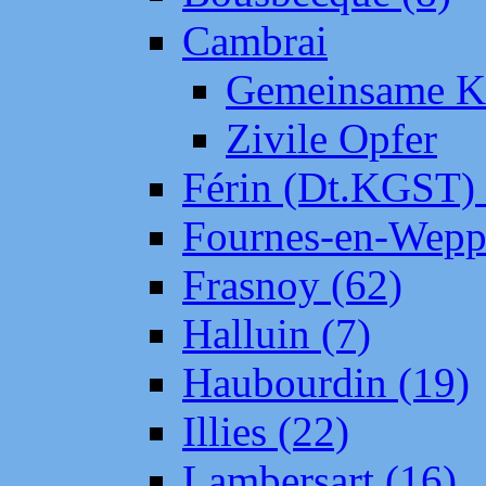
Cambrai
Gemeinsame Kr
Zivile Opfer
Férin (Dt.KGST)
Fournes-en-Wepp
Frasnoy (62)
Halluin (7)
Haubourdin (19)
Illies (22)
Lambersart (16)