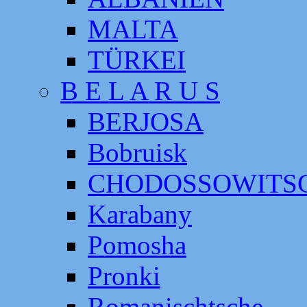
MALTA
TÜRKEI
B E L A R U S
BERJOSA
Bobruisk
CHODOSSOWITS
Karabany
Pomosha
Pronki
Romanischtsche