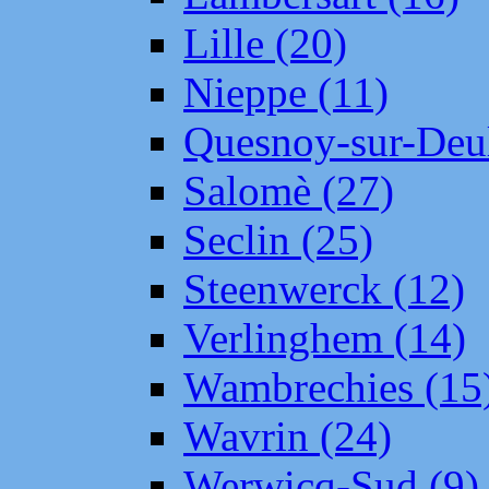
Lille (20)
Nieppe (11)
Quesnoy-sur-Deul
Salomè (27)
Seclin (25)
Steenwerck (12)
Verlinghem (14)
Wambrechies (15
Wavrin (24)
Werwicq-Sud (9)