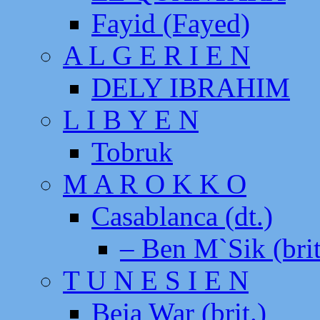
Fayid (Fayed)
A L G E R I E N
DELY IBRAHIM
L I B Y E N
Tobruk
M A R O K K O
Casablanca (dt.)
– Ben M`Sik (brit
T U N E S I E N
Beja War (brit.)