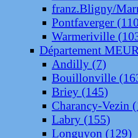
franz.Bligny/Mar
Pontfaverger (11
Warmeriville (10
Département ME
Andilly (7)
Bouillonville (16
Briey (145)
Charancy-Vezin (
Labry (155)
Longuyon (129)