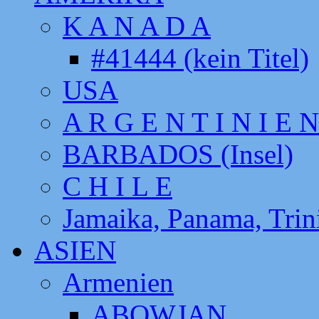
K A N A D A
#41444 (kein Titel)
USA
A R G E N T I N I E N
BARBADOS (Insel)
C H I L E
Jamaika, Panama, Tri
ASIEN
Armenien
ABOWJAN