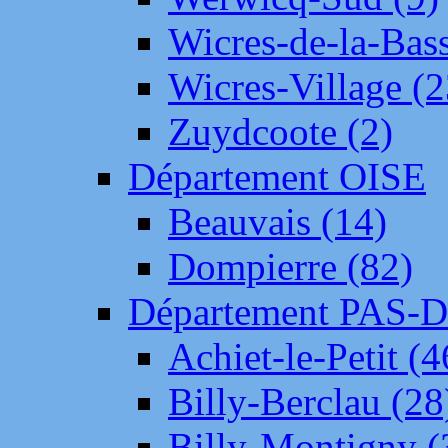
Wicres-de-la-Bass
Wicres-Village (2
Zuydcoote (2)
Département OISE
Beauvais (14)
Dompierre (82)
Département PAS-
Achiet-le-Petit (4
Billy-Berclau (28
Billy-Montigny (