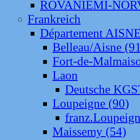
ROVANIEMI-NOR
Frankreich
Département AISN
Belleau/Aisne (9
Fort-de-Malmais
Laon
Deutsche KGS
Loupeigne (90)
franz.Loupeig
Maissemy (54)