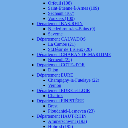
Orfeuil (108)
Saint-Etienne-à-Arnes (109)
Sechault (107)
Vouziers (100)
Département BAS-RHIN
Niederbronn-les-Bains (9)
Saverne
Département CALVADOS
La Cambe (21)
St.Désir-de-Lisieux (20)
Département CHARANTE-MARITIME
Berneuil (22)
Département COTE-d’OR
Dijon
Département EURE
Champigny-la-Futelaye (22)
Vernon
Département EURE-et-LOIR
Chartres
Département FINISTÈRE
Brest
Ploudaniel-Lesneven (23)
Département HAUT-RHIN
Ammerschwihr (193)
Hohrod (195)