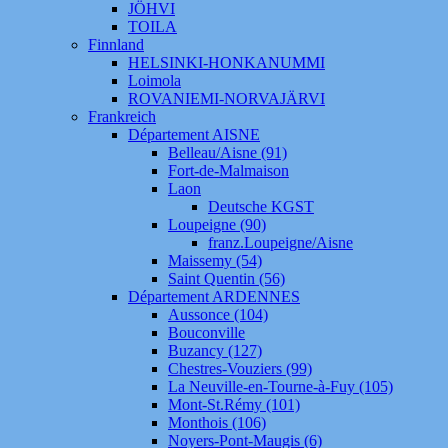
JÖHVI
TOILA
Finnland
HELSINKI-HONKANUMMI
Loimola
ROVANIEMI-NORVAJÄRVI
Frankreich
Département AISNE
Belleau/Aisne (91)
Fort-de-Malmaison
Laon
Deutsche KGST
Loupeigne (90)
franz.Loupeigne/Aisne
Maissemy (54)
Saint Quentin (56)
Département ARDENNES
Aussonce (104)
Bouconville
Buzancy (127)
Chestres-Vouziers (99)
La Neuville-en-Tourne-à-Fuy (105)
Mont-St.Rémy (101)
Monthois (106)
Noyers-Pont-Maugis (6)