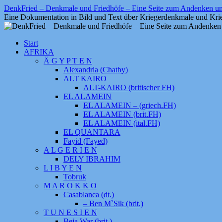
Zum
DenkFried – Denkmale und Friedhöfe – Eine Seite zum Andenken 
Inhalt
Eine Dokumentation in Bild und Text über Kriegerdenkmale und Krie
springen
Start
AFRIKA
Ä G Y P T E N
Alexandria (Chatby)
ALT KAIRO
ALT-KAIRO (britischer FH)
EL ALAMEIN
EL ALAMEIN – (griech.FH)
EL ALAMEIN (brit.FH)
EL ALAMEIN (ital.FH)
EL QUANTARA
Fayid (Fayed)
A L G E R I E N
DELY IBRAHIM
L I B Y E N
Tobruk
M A R O K K O
Casablanca (dt.)
– Ben M`Sik (brit.)
T U N E S I E N
Beja War (brit.)