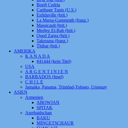
Bordj Cedria
Carthage Tunis (U.S.)
Enfidaville (brit.)
La Marsa-Gammrath (franz.)
Massicault (brit.)
Medjez El-Bab (brit.)
Qued Zarga (brit.)
Takrouna (franz.)
Thibar (brit.)
AMERIKA
K A N A D A
#41444 (kein Titel)
USA
A R G E N T I N I E N
BARBADOS (Insel)
C H I L E
Jamaika, Panama, Trinidad-Tobago, Uruguay
ASIEN
Armenien
ABOWJAN
SPITAK
Aserbaidschan
BAKU
MINGETSCHAUR