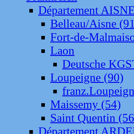
Département AISN
Belleau/Aisne (9
Fort-de-Malmais
Laon
Deutsche KGS
Loupeigne (90)
franz.Loupeig
Maissemy (54)
Saint Quentin (56
Département ARD