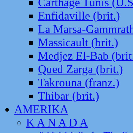
Carthage Tunis (U.S
Enfidaville (brit.)
La Marsa-Gammrath 
Massicault (brit.)
Medjez El-Bab (brit
Qued Zarga (brit.)
Takrouna (franz.)
Thibar (brit.)
AMERIKA
K A N A D A