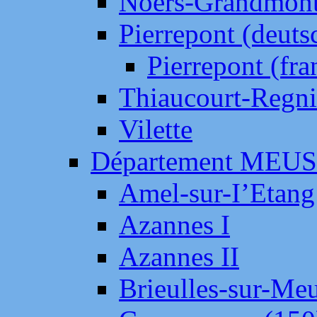
Noers-Grandmon
Pierrepont (deut
Pierrepont (fr
Thiaucourt-Regni
Vilette
Département MEU
Amel-sur-I’Etang
Azannes I
Azannes II
Brieulles-sur-Me