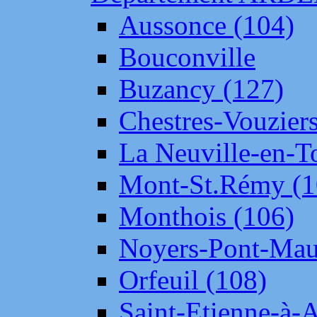
Aussonce (104)
Bouconville
Buzancy (127)
Chestres-Vouziers
La Neuville-en-T
Mont-St.Rémy (1
Monthois (106)
Noyers-Pont-Mau
Orfeuil (108)
Saint-Etienne-à-