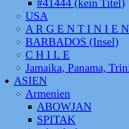
#41444 (kein Titel)
USA
A R G E N T I N I E N
BARBADOS (Insel)
C H I L E
Jamaika, Panama, Tri
ASIEN
Armenien
ABOWJAN
SPITAK