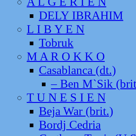
A L G E R I E N
DELY IBRAHIM
L I B Y E N
Tobruk
M A R O K K O
Casablanca (dt.)
– Ben M`Sik (brit
T U N E S I E N
Beja War (brit.)
Bordj Cedria