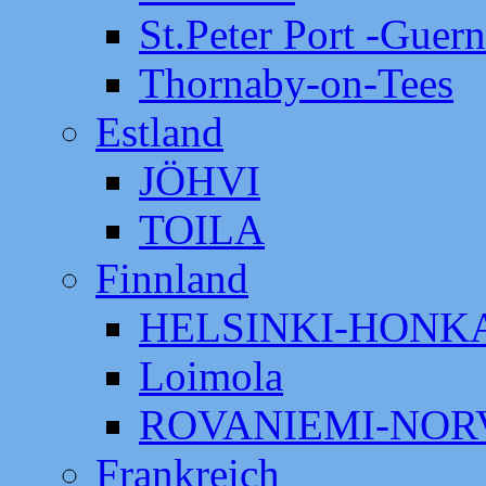
St.Peter Port -Guer
Thornaby-on-Tees
Estland
JÖHVI
TOILA
Finnland
HELSINKI-HON
Loimola
ROVANIEMI-NOR
Frankreich