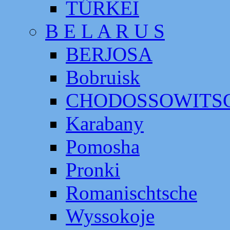
TÜRKEI
B E L A R U S
BERJOSA
Bobruisk
CHODOSSOWITS
Karabany
Pomosha
Pronki
Romanischtsche
Wyssokoje