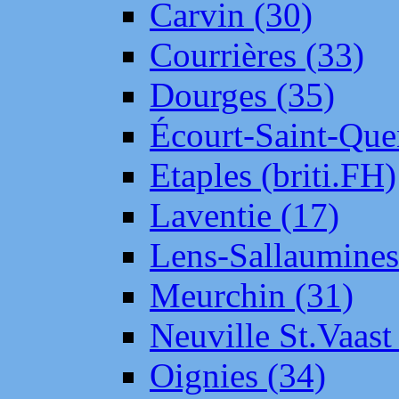
Carvin (30)
Courrières (33)
Dourges (35)
Écourt-Saint-Que
Etaples (briti.FH)
Laventie (17)
Lens-Sallaumine
Meurchin (31)
Neuville St.Vaas
Oignies (34)