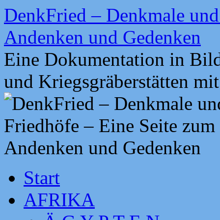
Zum
DenkFried – Denkmale und 
Inhalt
springen
Andenken und Gedenken
Eine Dokumentation in Bil
und Kriegsgräberstätten mi
Start
AFRIKA