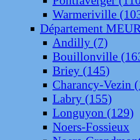
Pontfaverger (11
Warmeriville (10
Département ME
Andilly (7)
Bouillonville (16
Briey (145)
Charancy-Vezin (
Labry (155)
Longuyon (129)
Noers-Fossieux