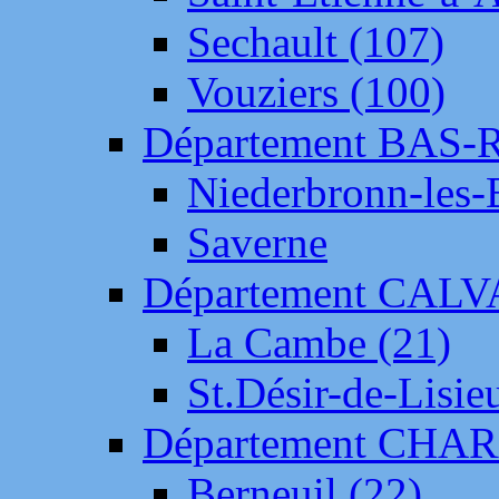
Sechault (107)
Vouziers (100)
Département BAS-
Niederbronn-les-
Saverne
Département CAL
La Cambe (21)
St.Désir-de-Lisie
Département CH
Berneuil (22)