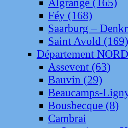
Algrange (165)
Féy (168)
Saarburg – Denk
Saint Avold (169
Département NOR
Assevent (63)
Bauvin (29)
Beaucamps-Ligny
Bousbecque (8)
Cambrai