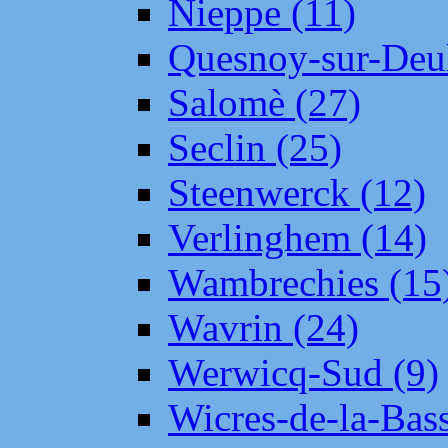
Nieppe (11)
Quesnoy-sur-Deul
Salomè (27)
Seclin (25)
Steenwerck (12)
Verlinghem (14)
Wambrechies (15
Wavrin (24)
Werwicq-Sud (9)
Wicres-de-la-Bass