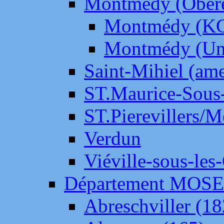
Montmédy (Ober
Montmédy (K
Montmédy (Un
Saint-Mihiel (am
ST.Maurice-Sous-
ST.Pierevillers/
Verdun
Viéville-sous-les
Département MOS
Abreschviller (18