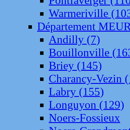
Pontfaverger (11
Warmeriville (10
Département ME
Andilly (7)
Bouillonville (16
Briey (145)
Charancy-Vezin (
Labry (155)
Longuyon (129)
Noers-Fossieux