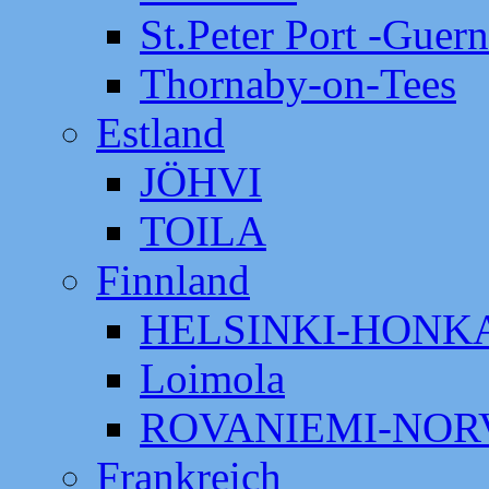
St.Peter Port -Guer
Thornaby-on-Tees
Estland
JÖHVI
TOILA
Finnland
HELSINKI-HON
Loimola
ROVANIEMI-NOR
Frankreich