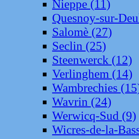
Nieppe (11)
Quesnoy-sur-Deul
Salomè (27)
Seclin (25)
Steenwerck (12)
Verlinghem (14)
Wambrechies (15
Wavrin (24)
Werwicq-Sud (9)
Wicres-de-la-Bass