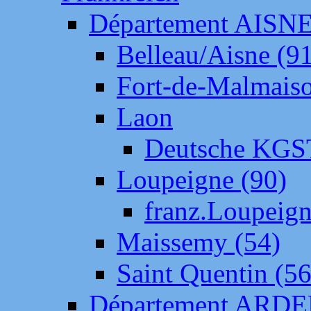
Département AISN
Belleau/Aisne (9
Fort-de-Malmais
Laon
Deutsche KGS
Loupeigne (90)
franz.Loupeig
Maissemy (54)
Saint Quentin (56
Département ARD