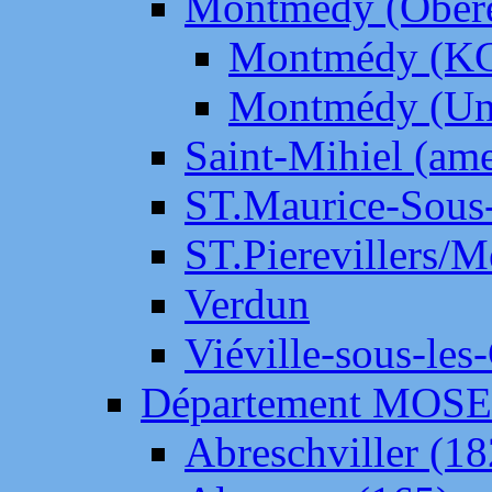
Montmédy (Ober
Montmédy (K
Montmédy (Un
Saint-Mihiel (am
ST.Maurice-Sous-
ST.Pierevillers/
Verdun
Viéville-sous-les
Département MOS
Abreschviller (18