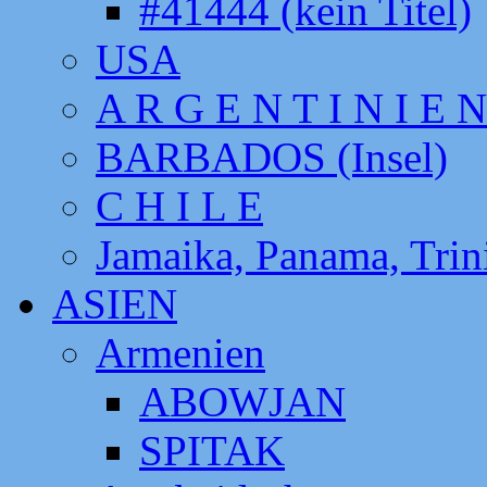
#41444 (kein Titel)
USA
A R G E N T I N I E N
BARBADOS (Insel)
C H I L E
Jamaika, Panama, Tri
ASIEN
Armenien
ABOWJAN
SPITAK