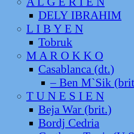
A L G E R I E N
DELY IBRAHIM
L I B Y E N
Tobruk
M A R O K K O
Casablanca (dt.)
– Ben M`Sik (brit
T U N E S I E N
Beja War (brit.)
Bordj Cedria