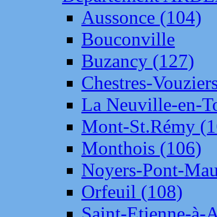
Aussonce (104)
Bouconville
Buzancy (127)
Chestres-Vouziers
La Neuville-en-T
Mont-St.Rémy (1
Monthois (106)
Noyers-Pont-Mau
Orfeuil (108)
Saint-Etienne-à-