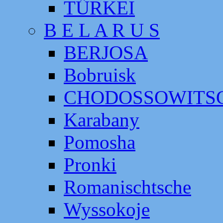
TÜRKEI
B E L A R U S
BERJOSA
Bobruisk
CHODOSSOWITS
Karabany
Pomosha
Pronki
Romanischtsche
Wyssokoje