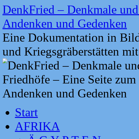
Zum
DenkFried – Denkmale und 
Inhalt
springen
Andenken und Gedenken
Eine Dokumentation in Bil
und Kriegsgräberstätten mi
Start
AFRIKA