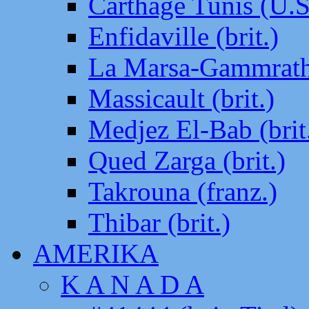
Carthage Tunis (U.S
Enfidaville (brit.)
La Marsa-Gammrath 
Massicault (brit.)
Medjez El-Bab (brit
Qued Zarga (brit.)
Takrouna (franz.)
Thibar (brit.)
AMERIKA
K A N A D A