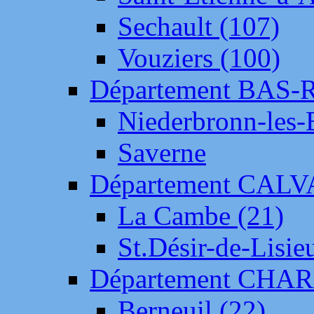
Sechault (107)
Vouziers (100)
Département BAS-
Niederbronn-les-
Saverne
Département CAL
La Cambe (21)
St.Désir-de-Lisie
Département CH
Berneuil (22)