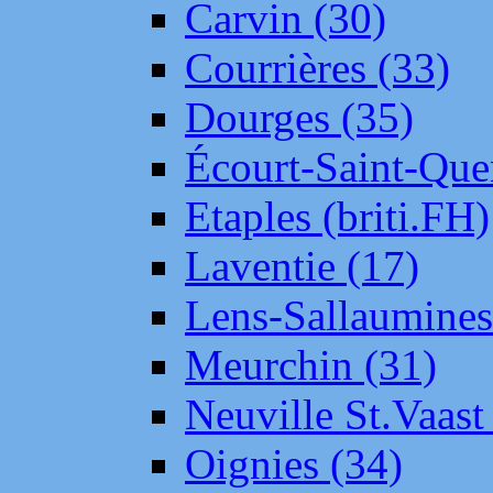
Carvin (30)
Courrières (33)
Dourges (35)
Écourt-Saint-Que
Etaples (briti.FH)
Laventie (17)
Lens-Sallaumine
Meurchin (31)
Neuville St.Vaas
Oignies (34)