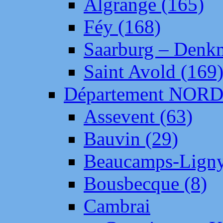
Algrange (165)
Féy (168)
Saarburg – Denk
Saint Avold (169
Département NOR
Assevent (63)
Bauvin (29)
Beaucamps-Ligny
Bousbecque (8)
Cambrai