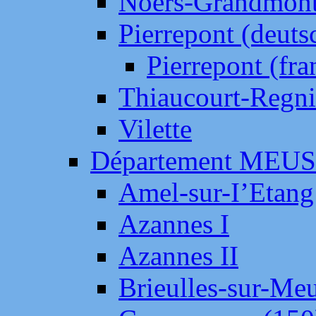
Noers-Grandmon
Pierrepont (deut
Pierrepont (fr
Thiaucourt-Regni
Vilette
Département MEU
Amel-sur-I’Etang
Azannes I
Azannes II
Brieulles-sur-Me