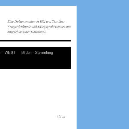
Eine Dokumentation in Bild und Text über
Kriegerdenkmale und Kriegsgräberstätten mit
angeschlossener Datenbank.
d – WEST
Bilder – Sammlung
13