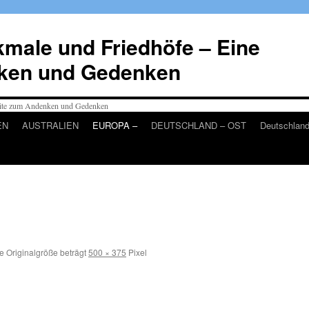
male und Friedhöfe – Eine
ken und Gedenken
EN
AUSTRALIEN
EUROPA –
DEUTSCHLAND – OST
Deutschlan
e Originalgröße beträgt
500 × 375
Pixel