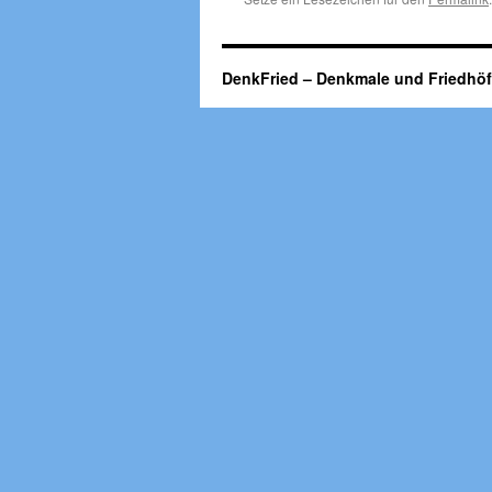
DenkFried – Denkmale und Friedhö