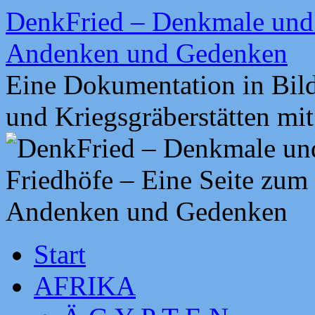
Zum
DenkFried – Denkmale und 
Inhalt
springen
Andenken und Gedenken
Eine Dokumentation in Bil
und Kriegsgräberstätten mi
Start
AFRIKA