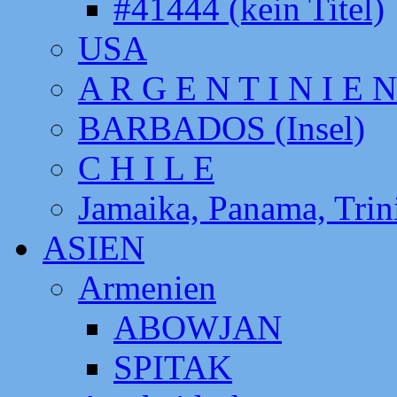
#41444 (kein Titel)
USA
A R G E N T I N I E N
BARBADOS (Insel)
C H I L E
Jamaika, Panama, Tri
ASIEN
Armenien
ABOWJAN
SPITAK