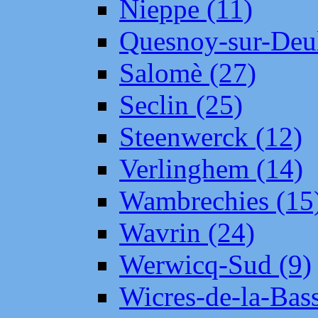
Nieppe (11)
Quesnoy-sur-Deul
Salomè (27)
Seclin (25)
Steenwerck (12)
Verlinghem (14)
Wambrechies (15
Wavrin (24)
Werwicq-Sud (9)
Wicres-de-la-Bass