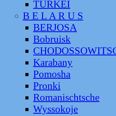
TÜRKEI
B E L A R U S
BERJOSA
Bobruisk
CHODOSSOWITS
Karabany
Pomosha
Pronki
Romanischtsche
Wyssokoje