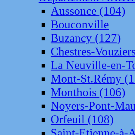
Aussonce (104)
Bouconville
Buzancy (127)
Chestres-Vouziers
La Neuville-en-T
Mont-St.Rémy (1
Monthois (106)
Noyers-Pont-Mau
Orfeuil (108)
Saint-Etienne-à-