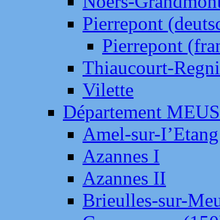
Noers-Grandmon
Pierrepont (deut
Pierrepont (fr
Thiaucourt-Regni
Vilette
Département MEU
Amel-sur-I’Etang
Azannes I
Azannes II
Brieulles-sur-Me