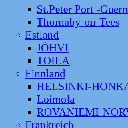
St.Peter Port -Guer
Thornaby-on-Tees
Estland
JÖHVI
TOILA
Finnland
HELSINKI-HON
Loimola
ROVANIEMI-NOR
Frankreich