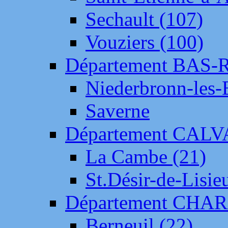
Sechault (107)
Vouziers (100)
Département BAS-
Niederbronn-les-
Saverne
Département CAL
La Cambe (21)
St.Désir-de-Lisie
Département CH
Berneuil (22)