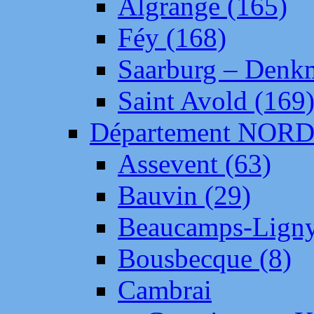
Algrange (165)
Féy (168)
Saarburg – Denk
Saint Avold (169
Département NOR
Assevent (63)
Bauvin (29)
Beaucamps-Ligny
Bousbecque (8)
Cambrai