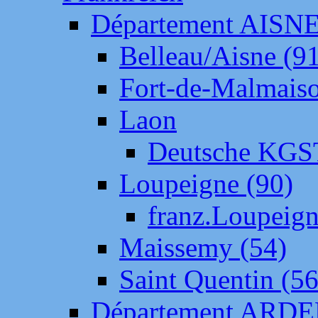
Département AISN
Belleau/Aisne (9
Fort-de-Malmais
Laon
Deutsche KGS
Loupeigne (90)
franz.Loupeig
Maissemy (54)
Saint Quentin (56
Département ARD