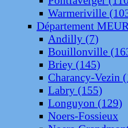
Pontfaverger (11
Warmeriville (10
Département ME
Andilly (7)
Bouillonville (16
Briey (145)
Charancy-Vezin (
Labry (155)
Longuyon (129)
Noers-Fossieux