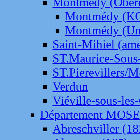
Montmédy (Ober
Montmédy (K
Montmédy (Un
Saint-Mihiel (am
ST.Maurice-Sous-
ST.Pierevillers/
Verdun
Viéville-sous-les
Département MOS
Abreschviller (18