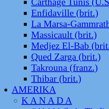
Carthage Tunis (U.S
Enfidaville (brit.)
La Marsa-Gammrath 
Massicault (brit.)
Medjez El-Bab (brit
Qued Zarga (brit.)
Takrouna (franz.)
Thibar (brit.)
AMERIKA
K A N A D A