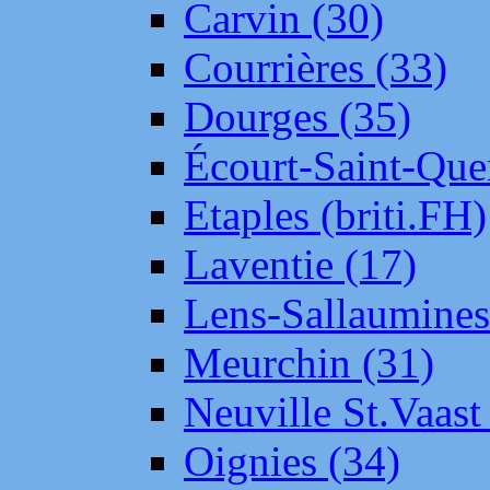
Carvin (30)
Courrières (33)
Dourges (35)
Écourt-Saint-Que
Etaples (briti.FH)
Laventie (17)
Lens-Sallaumine
Meurchin (31)
Neuville St.Vaas
Oignies (34)