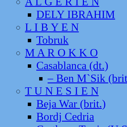
A L G E R I E N
DELY IBRAHIM
L I B Y E N
Tobruk
M A R O K K O
Casablanca (dt.)
– Ben M`Sik (brit
T U N E S I E N
Beja War (brit.)
Bordj Cedria