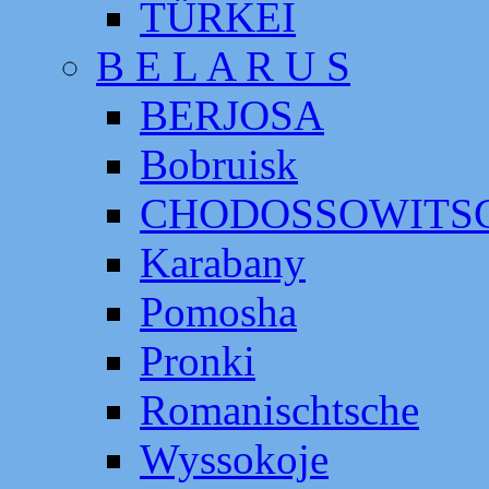
TÜRKEI
B E L A R U S
BERJOSA
Bobruisk
CHODOSSOWITS
Karabany
Pomosha
Pronki
Romanischtsche
Wyssokoje