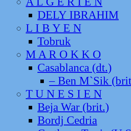
A L G E R I E N
DELY IBRAHIM
L I B Y E N
Tobruk
M A R O K K O
Casablanca (dt.)
– Ben M`Sik (brit
T U N E S I E N
Beja War (brit.)
Bordj Cedria