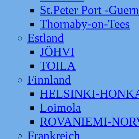
St.Peter Port -Guer
Thornaby-on-Tees
Estland
JÖHVI
TOILA
Finnland
HELSINKI-HON
Loimola
ROVANIEMI-NOR
Frankreich