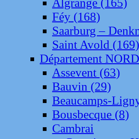
Algrange (165)
Féy (168)
Saarburg – Denk
Saint Avold (169
Département NOR
Assevent (63)
Bauvin (29)
Beaucamps-Ligny
Bousbecque (8)
Cambrai