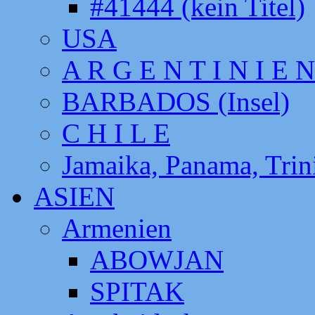
#41444 (kein Titel)
USA
A R G E N T I N I E N
BARBADOS (Insel)
C H I L E
Jamaika, Panama, Tri
ASIEN
Armenien
ABOWJAN
SPITAK