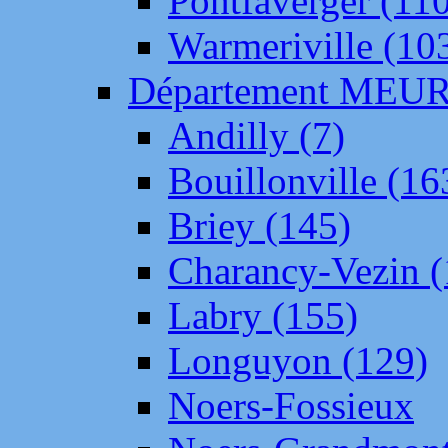
Pontfaverger (11
Warmeriville (10
Département ME
Andilly (7)
Bouillonville (16
Briey (145)
Charancy-Vezin (
Labry (155)
Longuyon (129)
Noers-Fossieux