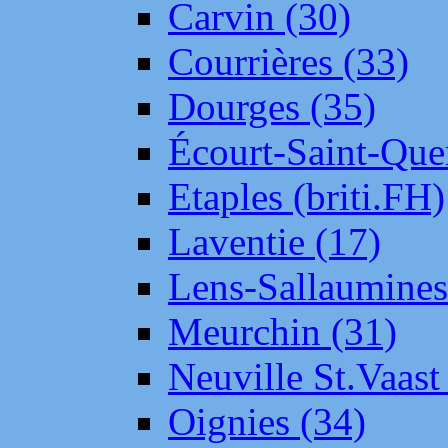
Carvin (30)
Courrières (33)
Dourges (35)
Écourt-Saint-Que
Etaples (briti.FH)
Laventie (17)
Lens-Sallaumine
Meurchin (31)
Neuville St.Vaas
Oignies (34)