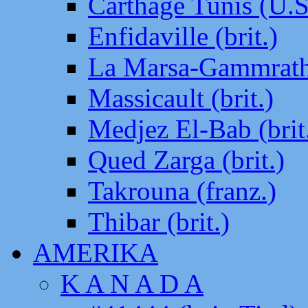
Carthage Tunis (U.S
Enfidaville (brit.)
La Marsa-Gammrath 
Massicault (brit.)
Medjez El-Bab (brit
Qued Zarga (brit.)
Takrouna (franz.)
Thibar (brit.)
AMERIKA
K A N A D A