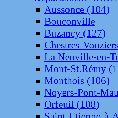
Aussonce (104)
Bouconville
Buzancy (127)
Chestres-Vouziers
La Neuville-en-T
Mont-St.Rémy (1
Monthois (106)
Noyers-Pont-Mau
Orfeuil (108)
Saint-Etienne-à-