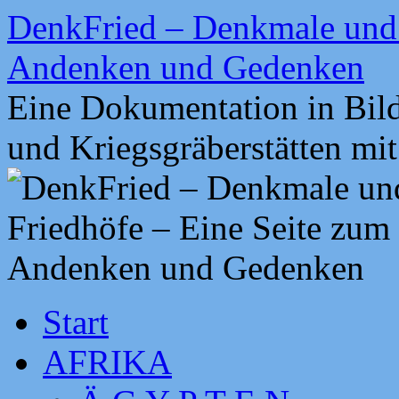
Zum
DenkFried – Denkmale und 
Inhalt
springen
Andenken und Gedenken
Eine Dokumentation in Bil
und Kriegsgräberstätten mi
Start
AFRIKA