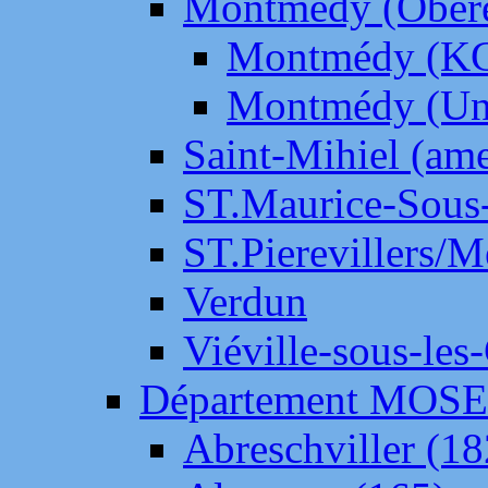
Montmédy (Ober
Montmédy (K
Montmédy (Un
Saint-Mihiel (am
ST.Maurice-Sous-
ST.Pierevillers/
Verdun
Viéville-sous-les
Département MOS
Abreschviller (18