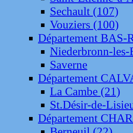
Sechault (107)
Vouziers (100)
Département BAS-
Niederbronn-les-
Saverne
Département CAL
La Cambe (21)
St.Désir-de-Lisie
Département CH
Berneuil (22)