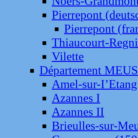
Noers-Grandmon
Pierrepont (deut
Pierrepont (fr
Thiaucourt-Regni
Vilette
Département MEU
Amel-sur-I’Etang
Azannes I
Azannes II
Brieulles-sur-Me