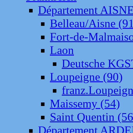
Département AISN
Belleau/Aisne (9
Fort-de-Malmais
Laon
Deutsche KGS
Loupeigne (90)
franz.Loupeig
Maissemy (54)
Saint Quentin (56
Département ARD