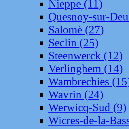
Nieppe (11)
Quesnoy-sur-Deul
Salomè (27)
Seclin (25)
Steenwerck (12)
Verlinghem (14)
Wambrechies (15
Wavrin (24)
Werwicq-Sud (9)
Wicres-de-la-Bass