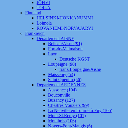
JÖHVI
TOILA
Finnland
HELSINKI-HONKANUMMI
Loimola
ROVANIEMI-NORVAJÄRVI
Frankreich
Département AISNE
Belleau/Aisne (91)
Fort-de-Malmaison
Laon
Deutsche KGST
Loupeigne (90)
franz.Loupeigne/Aisne
Maissemy (54)
Saint Quentin (56)
Département ARDENNES
Aussonce (104)
Bouconville
Buzancy (127)
Chestres-Vouziers (99)
La Neuville-en-Tourne-à-Fuy (105)
Mont-St.Rémy (101)
Monthois (106)
Noyers-Pont-Maugis (6)