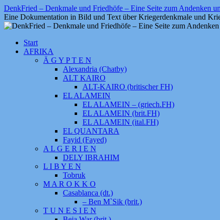
Zum
DenkFried – Denkmale und Friedhöfe – Eine Seite zum Andenken 
Inhalt
Eine Dokumentation in Bild und Text über Kriegerdenkmale und Krie
springen
Start
AFRIKA
Ä G Y P T E N
Alexandria (Chatby)
ALT KAIRO
ALT-KAIRO (britischer FH)
EL ALAMEIN
EL ALAMEIN – (griech.FH)
EL ALAMEIN (brit.FH)
EL ALAMEIN (ital.FH)
EL QUANTARA
Fayid (Fayed)
A L G E R I E N
DELY IBRAHIM
L I B Y E N
Tobruk
M A R O K K O
Casablanca (dt.)
– Ben M`Sik (brit.)
T U N E S I E N
Beja War (brit.)