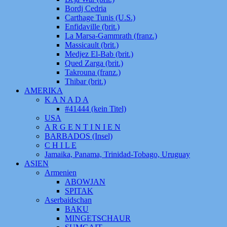
Bordj Cedria
Carthage Tunis (U.S.)
Enfidaville (brit.)
La Marsa-Gammrath (franz.)
Massicault (brit.)
Medjez El-Bab (brit.)
Qued Zarga (brit.)
Takrouna (franz.)
Thibar (brit.)
AMERIKA
K A N A D A
#41444 (kein Titel)
USA
A R G E N T I N I E N
BARBADOS (Insel)
C H I L E
Jamaika, Panama, Trinidad-Tobago, Uruguay
ASIEN
Armenien
ABOWJAN
SPITAK
Aserbaidschan
BAKU
MINGETSCHAUR