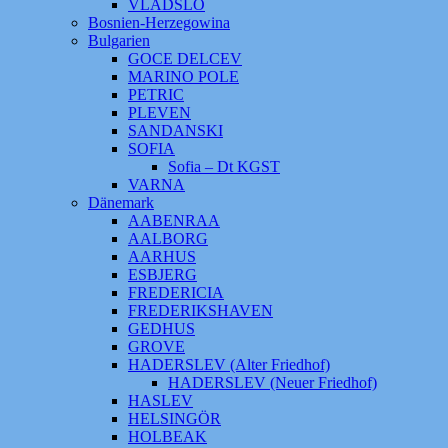
VLADSLO
Bosnien-Herzegowina
Bulgarien
GOCE DELCEV
MARINO POLE
PETRIC
PLEVEN
SANDANSKI
SOFIA
Sofia – Dt KGST
VARNA
Dänemark
AABENRAA
AALBORG
AARHUS
ESBJERG
FREDERICIA
FREDERIKSHAVEN
GEDHUS
GROVE
HADERSLEV (Alter Friedhof)
HADERSLEV (Neuer Friedhof)
HASLEV
HELSINGÖR
HOLBEAK