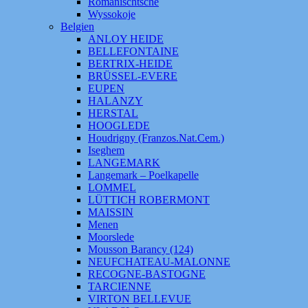
Romanischtsche
Wyssokoje
Belgien
ANLOY HEIDE
BELLEFONTAINE
BERTRIX-HEIDE
BRÜSSEL-EVERE
EUPEN
HALANZY
HERSTAL
HOOGLEDE
Houdrigny (Franzos.Nat.Cem.)
Iseghem
LANGEMARK
Langemark – Poelkapelle
LOMMEL
LÜTTICH ROBERMONT
MAISSIN
Menen
Moorslede
Mousson Barancy (124)
NEUFCHATEAU-MALONNE
RECOGNE-BASTOGNE
TARCIENNE
VIRTON BELLEVUE