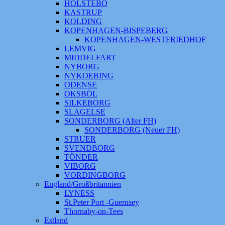
HOLSTEBO
KASTRUP
KOLDING
KOPENHAGEN-BISPEBERG
KOPENHAGEN-WESTFRIEDHOF
LEMVIG
MIDDELFART
NYBORG
NYKOEBING
ODENSE
OKSBÖL
SILKEBORG
SLAGELSE
SONDERBORG (Alter FH)
SONDERBORG (Neuer FH)
STRUER
SVENDBORG
TÖNDER
VIBORG
VORDINGBORG
England/Großbritannien
LYNESS
St.Peter Port -Guernsey
Thornaby-on-Tees
Estland