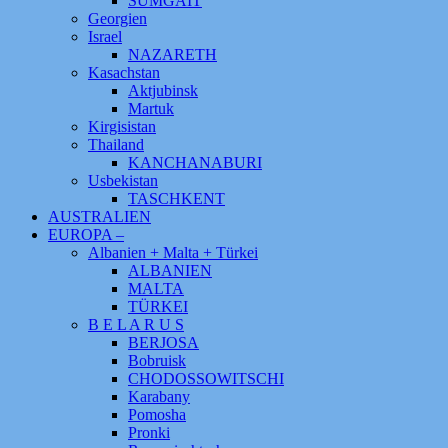
SUMGAIT
Georgien
Israel
NAZARETH
Kasachstan
Aktjubinsk
Martuk
Kirgisistan
Thailand
KANCHANABURI
Usbekistan
TASCHKENT
AUSTRALIEN
EUROPA –
Albanien + Malta + Türkei
ALBANIEN
MALTA
TÜRKEI
B E L A R U S
BERJOSA
Bobruisk
CHODOSSOWITSCHI
Karabany
Pomosha
Pronki