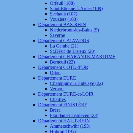
Orfeuil (108)
Saint-Etienne-à-Arnes (109)
Sechault (107)
Vouziers (100)
Département BAS-RHIN
Niederbronn-les-Bains (9)
Saverne
Département CALVADOS
La Cambe (21)
St.Désir-de-Lisieux (20)
Département CHARANTE-MARITIME
Berneuil (22)
Département COTE-d’OR
Dijon
Département EURE
Champigny-la-Futelaye (22)
Vernon
Département EURE-et-LOIR
Chartres
Département FINISTÈRE
Brest
Ploudaniel-Lesneven (23)
Département HAUT-RHIN
Ammerschwihr (193)
Hohrod (195)