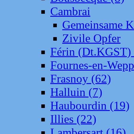
Cambrai
Gemeinsame Kr
Zivile Opfer
Férin (Dt.KGST)
Fournes-en-Wepp
Frasnoy (62)
Halluin (7)
Haubourdin (19)
Illies (22)
Lambersart (16)