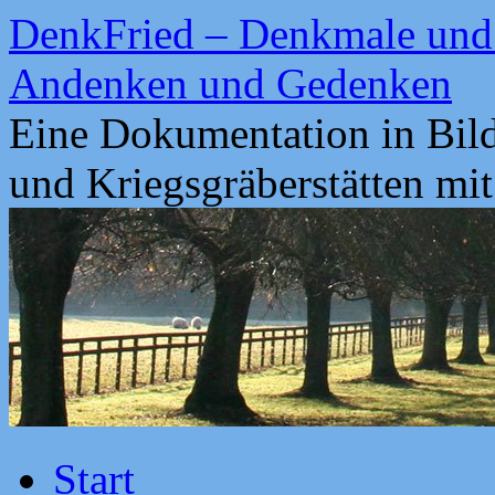
Zum
DenkFried – Denkmale und 
Inhalt
springen
Andenken und Gedenken
Eine Dokumentation in Bil
und Kriegsgräberstätten mi
Start