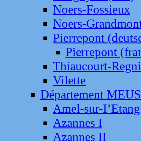
Noers-Fossieux
Noers-Grandmon
Pierrepont (deut
Pierrepont (fr
Thiaucourt-Regni
Vilette
Département MEU
Amel-sur-I’Etang
Azannes I
Azannes II