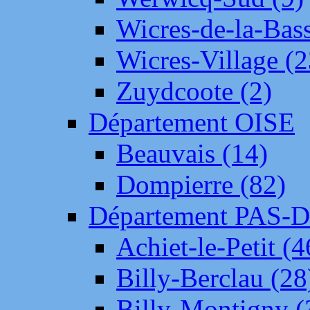
Wicres-de-la-Bass
Wicres-Village (2
Zuydcoote (2)
Département OISE
Beauvais (14)
Dompierre (82)
Département PAS-
Achiet-le-Petit (4
Billy-Berclau (28
Billy-Montigny (