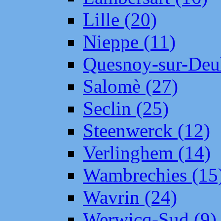
Lille (20)
Nieppe (11)
Quesnoy-sur-Deul
Salomè (27)
Seclin (25)
Steenwerck (12)
Verlinghem (14)
Wambrechies (15
Wavrin (24)
Werwicq-Sud (9)