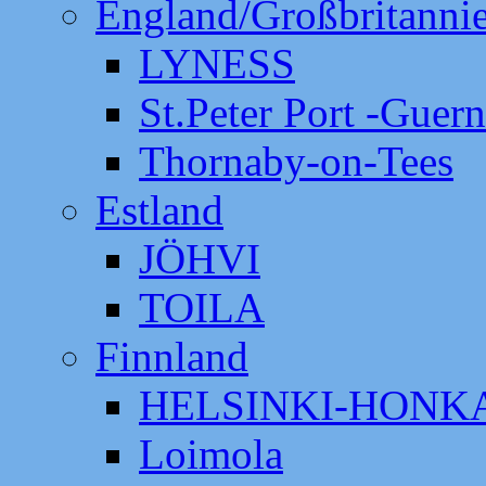
England/Großbritanni
LYNESS
St.Peter Port -Guer
Thornaby-on-Tees
Estland
JÖHVI
TOILA
Finnland
HELSINKI-HON
Loimola