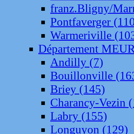
franz.Bligny/Mar
Pontfaverger (11
Warmeriville (10
Département ME
Andilly (7)
Bouillonville (16
Briey (145)
Charancy-Vezin (
Labry (155)
Longuyon (129)