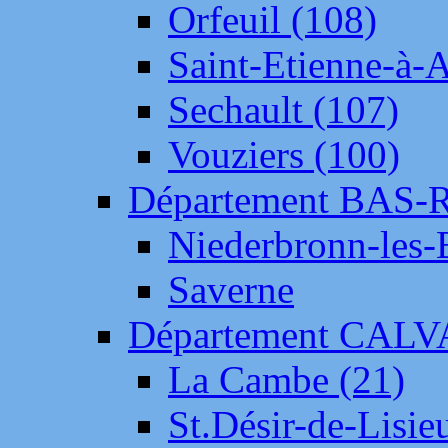
Orfeuil (108)
Saint-Etienne-à-
Sechault (107)
Vouziers (100)
Département BAS-
Niederbronn-les-
Saverne
Département CAL
La Cambe (21)
St.Désir-de-Lisie