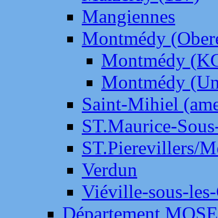
Mangiennes
Montmédy (Ober
Montmédy (K
Montmédy (Un
Saint-Mihiel (am
ST.Maurice-Sous-
ST.Pierevillers/
Verdun
Viéville-sous-les
Département MOS