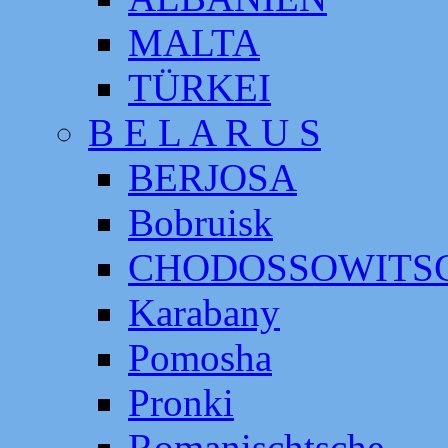
MALTA
TÜRKEI
B E L A R U S
BERJOSA
Bobruisk
CHODOSSOWITS
Karabany
Pomosha
Pronki
Romanischtsche