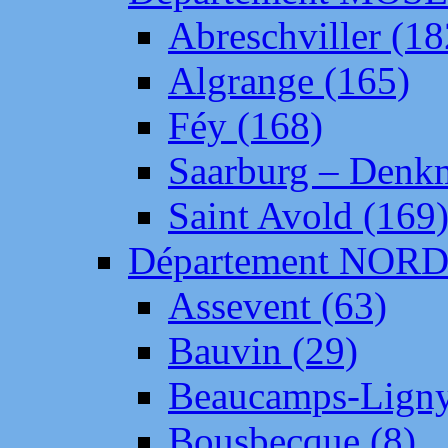
Abreschviller (18
Algrange (165)
Féy (168)
Saarburg – Denk
Saint Avold (169
Département NOR
Assevent (63)
Bauvin (29)
Beaucamps-Ligny
Bousbecque (8)