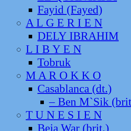
Fayid (Fayed)
A L G E R I E N
DELY IBRAHIM
L I B Y E N
Tobruk
M A R O K K O
Casablanca (dt.)
– Ben M`Sik (brit
T U N E S I E N
Beja War (brit.)