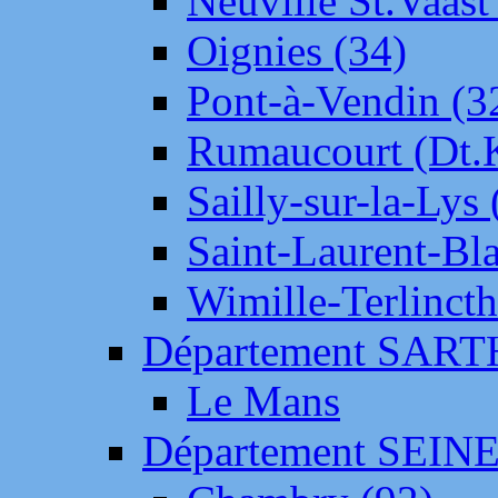
Neuville St.Vaas
Oignies (34)
Pont-à-Vendin (3
Rumaucourt (Dt
Sailly-sur-la-Lys 
Saint-Laurent-Bl
Wimille-Terlincth
Département SAR
Le Mans
Département SEIN