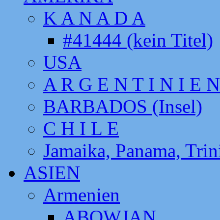
K A N A D A
#41444 (kein Titel)
USA
A R G E N T I N I E N
BARBADOS (Insel)
C H I L E
Jamaika, Panama, Tri
ASIEN
Armenien
ABOWJAN