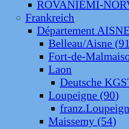
ROVANIEMI-NOR
Frankreich
Département AISN
Belleau/Aisne (9
Fort-de-Malmais
Laon
Deutsche KGS
Loupeigne (90)
franz.Loupeig
Maissemy (54)