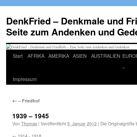
Zum
Inhalt
DenkFried – Denkmale und Fri
springen
Seite zum Andenken und Ged
Start
AFRIKA
AMERIKA
ASIEN
AUSTRALIEN
EURO
–
Impressum
←
– Friedhof
1939 – 1945
Von
Thomas
|
Veröffentlicht
5. Januar 2012
|
Die Originalgröße 
1914 - 1918