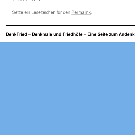
Setze ein Lesezeichen für den
Permalink
.
DenkFried – Denkmale und Friedhöfe – Eine Seite zum Ande