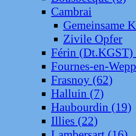
Cambrai
Gemeinsame Kr
Zivile Opfer
Férin (Dt.KGST)
Fournes-en-Wepp
Frasnoy (62)
Halluin (7)
Haubourdin (19)
Illies (22)
Lambersart (16)