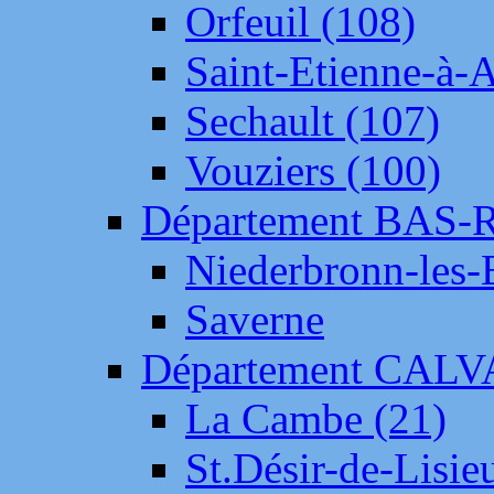
Orfeuil (108)
Saint-Etienne-à-
Sechault (107)
Vouziers (100)
Département BAS-
Niederbronn-les-
Saverne
Département CAL
La Cambe (21)
St.Désir-de-Lisie