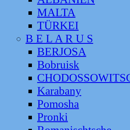
MALTA
TÜRKEI
B E L A R U S
BERJOSA
Bobruisk
CHODOSSOWITS
Karabany
Pomosha
Pronki
Romanischtsche