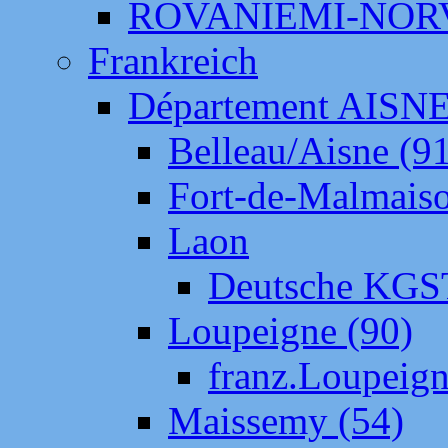
ROVANIEMI-NOR
Frankreich
Département AISN
Belleau/Aisne (9
Fort-de-Malmais
Laon
Deutsche KGS
Loupeigne (90)
franz.Loupeig
Maissemy (54)