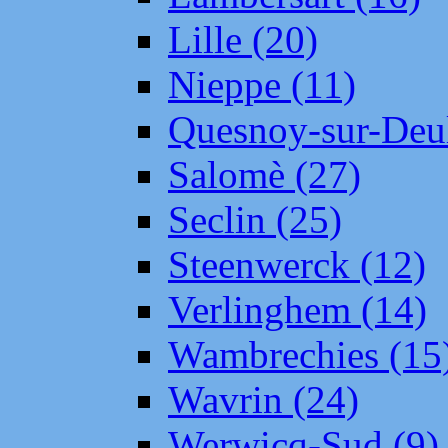
Lille (20)
Nieppe (11)
Quesnoy-sur-Deul
Salomè (27)
Seclin (25)
Steenwerck (12)
Verlinghem (14)
Wambrechies (15
Wavrin (24)
Werwicq-Sud (9)