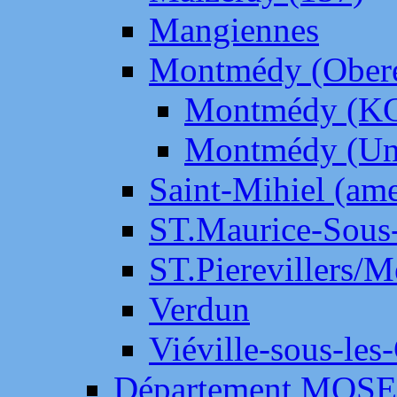
Mangiennes
Montmédy (Ober
Montmédy (K
Montmédy (Un
Saint-Mihiel (am
ST.Maurice-Sous-
ST.Pierevillers/
Verdun
Viéville-sous-les
Département MOS