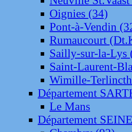
Neuville St.Vaas
Oignies (34)
Pont-à-Vendin (3
Rumaucourt (Dt
Sailly-sur-la-Lys 
Saint-Laurent-Bl
Wimille-Terlincth
Département SAR
Le Mans
Département SEIN