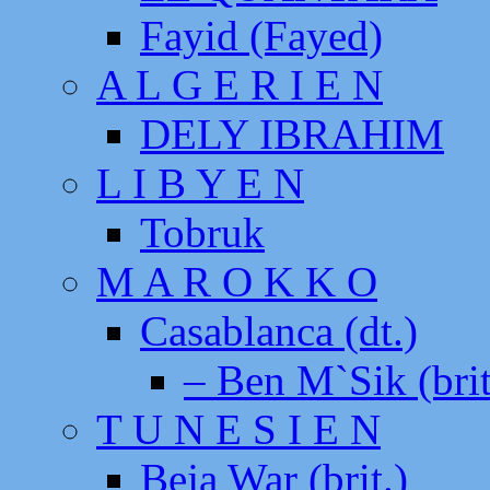
Fayid (Fayed)
A L G E R I E N
DELY IBRAHIM
L I B Y E N
Tobruk
M A R O K K O
Casablanca (dt.)
– Ben M`Sik (brit
T U N E S I E N
Beja War (brit.)