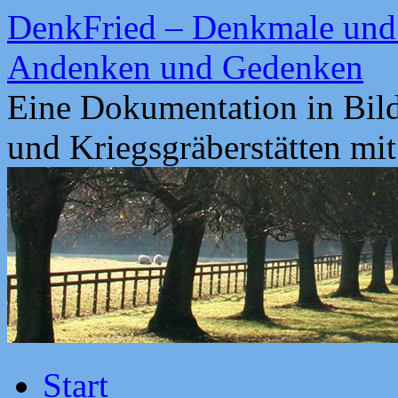
Zum
DenkFried – Denkmale und 
Inhalt
springen
Andenken und Gedenken
Eine Dokumentation in Bil
und Kriegsgräberstätten mi
Start