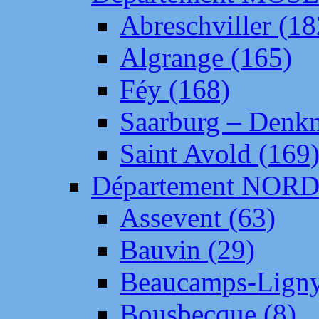
Abreschviller (18
Algrange (165)
Féy (168)
Saarburg – Denk
Saint Avold (169
Département NOR
Assevent (63)
Bauvin (29)
Beaucamps-Ligny
Bousbecque (8)