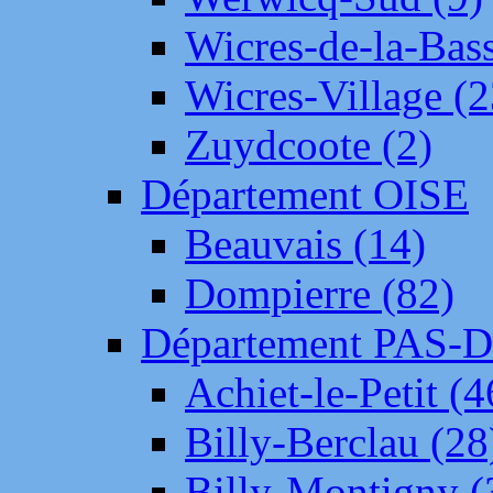
Wicres-de-la-Bass
Wicres-Village (2
Zuydcoote (2)
Département OISE
Beauvais (14)
Dompierre (82)
Département PAS-
Achiet-le-Petit (4
Billy-Berclau (28
Billy-Montigny (