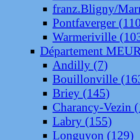
franz.Bligny/Mar
Pontfaverger (11
Warmeriville (10
Département ME
Andilly (7)
Bouillonville (16
Briey (145)
Charancy-Vezin (
Labry (155)
Longuyon (129)