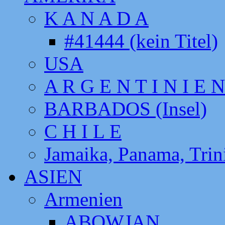
K A N A D A
#41444 (kein Titel)
USA
A R G E N T I N I E N
BARBADOS (Insel)
C H I L E
Jamaika, Panama, Tri
ASIEN
Armenien
ABOWJAN