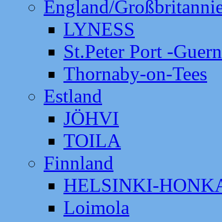
England/Großbritanni
LYNESS
St.Peter Port -Guer
Thornaby-on-Tees
Estland
JÖHVI
TOILA
Finnland
HELSINKI-HON
Loimola