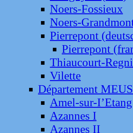
Noers-Fossieux
Noers-Grandmon
Pierrepont (deut
Pierrepont (fr
Thiaucourt-Regni
Vilette
Département MEU
Amel-sur-I’Etang
Azannes I
Azannes II