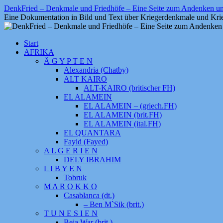
Zum
DenkFried – Denkmale und Friedhöfe – Eine Seite zum Andenken 
Inhalt
Eine Dokumentation in Bild und Text über Kriegerdenkmale und Krie
springen
Start
AFRIKA
Ä G Y P T E N
Alexandria (Chatby)
ALT KAIRO
ALT-KAIRO (britischer FH)
EL ALAMEIN
EL ALAMEIN – (griech.FH)
EL ALAMEIN (brit.FH)
EL ALAMEIN (ital.FH)
EL QUANTARA
Fayid (Fayed)
A L G E R I E N
DELY IBRAHIM
L I B Y E N
Tobruk
M A R O K K O
Casablanca (dt.)
– Ben M`Sik (brit.)
T U N E S I E N
Beja War (brit.)