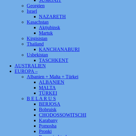
SUMGAIT
Georgien
Israel
NAZARETH
Kasachstan
Aktjubinsk
Martuk
Kirgisistan
Thailand
KANCHANABURI
Usbekistan
TASCHKENT
AUSTRALIEN
EUROPA –
Albanien + Malta + Türkei
ALBANIEN
MALTA
TÜRKEI
B E L A R U S
BERJOSA
Bobruisk
CHODOSSOWITSCHI
Karabany
Pomosha
Pronki