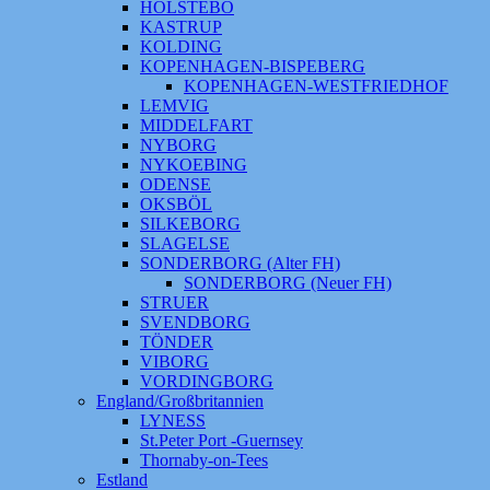
HOLSTEBO
KASTRUP
KOLDING
KOPENHAGEN-BISPEBERG
KOPENHAGEN-WESTFRIEDHOF
LEMVIG
MIDDELFART
NYBORG
NYKOEBING
ODENSE
OKSBÖL
SILKEBORG
SLAGELSE
SONDERBORG (Alter FH)
SONDERBORG (Neuer FH)
STRUER
SVENDBORG
TÖNDER
VIBORG
VORDINGBORG
England/Großbritannien
LYNESS
St.Peter Port -Guernsey
Thornaby-on-Tees
Estland