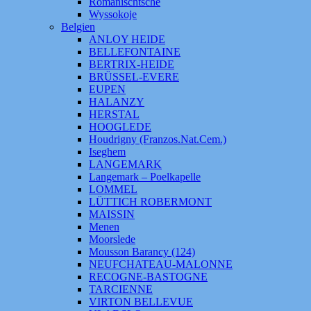
Romanischtsche
Wyssokoje
Belgien
ANLOY HEIDE
BELLEFONTAINE
BERTRIX-HEIDE
BRÜSSEL-EVERE
EUPEN
HALANZY
HERSTAL
HOOGLEDE
Houdrigny (Franzos.Nat.Cem.)
Iseghem
LANGEMARK
Langemark – Poelkapelle
LOMMEL
LÜTTICH ROBERMONT
MAISSIN
Menen
Moorslede
Mousson Barancy (124)
NEUFCHATEAU-MALONNE
RECOGNE-BASTOGNE
TARCIENNE
VIRTON BELLEVUE