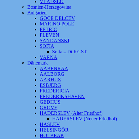
VLADSLO
Bosnien-Herzegowina
Bulgarien
GOCE DELCEV
MARINO POLE
PETRIC
PLEVEN
SANDANSKI
SOFIA
Sofia – Dt KGST
VARNA
Dänemark
AABENRAA
AALBORG
AARHUS
ESBJERG
FREDERICIA
FREDERIKSHAVEN
GEDHUS
GROVE
HADERSLEV (Alter Friedhof)
HADERSLEV (Neuer Friedhof)
HASLEV
HELSINGÖR
HOLBEAK