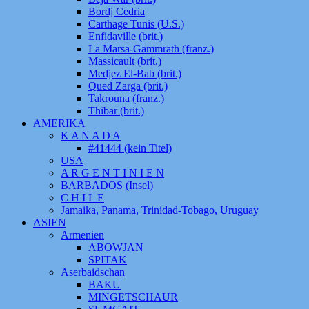
Bordj Cedria
Carthage Tunis (U.S.)
Enfidaville (brit.)
La Marsa-Gammrath (franz.)
Massicault (brit.)
Medjez El-Bab (brit.)
Qued Zarga (brit.)
Takrouna (franz.)
Thibar (brit.)
AMERIKA
K A N A D A
#41444 (kein Titel)
USA
A R G E N T I N I E N
BARBADOS (Insel)
C H I L E
Jamaika, Panama, Trinidad-Tobago, Uruguay
ASIEN
Armenien
ABOWJAN
SPITAK
Aserbaidschan
BAKU
MINGETSCHAUR