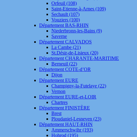
Orfeuil (108)
Saint-Etienne-à-Arnes (109)
Sechault (107)
Vouziers (100)
Département BAS-RHIN
Niederbronn-les-Bains (9)
Saverne
Département CALVADOS
La Cambe (21)
St.Désir-de-Lisieux (20)
Département CHARANTE-MARITIME
Berneuil (22)
Département COTE-d’OR
Dijon
Département EURE
Champigny-la-Futelaye (22)
Vernon
Département EURE-et-LOIR
Chartres
Département FINISTÈRE
Brest
Ploudaniel-Lesneven (23)
Département HAUT-RHIN
Ammerschwihr (193)
Hohrod (195)