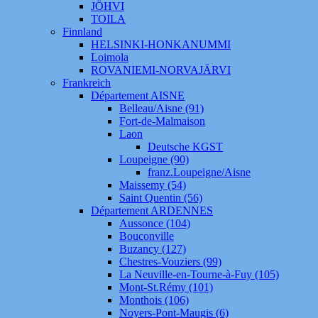
JÖHVI
TOILA
Finnland
HELSINKI-HONKANUMMI
Loimola
ROVANIEMI-NORVAJÄRVI
Frankreich
Département AISNE
Belleau/Aisne (91)
Fort-de-Malmaison
Laon
Deutsche KGST
Loupeigne (90)
franz.Loupeigne/Aisne
Maissemy (54)
Saint Quentin (56)
Département ARDENNES
Aussonce (104)
Bouconville
Buzancy (127)
Chestres-Vouziers (99)
La Neuville-en-Tourne-à-Fuy (105)
Mont-St.Rémy (101)
Monthois (106)
Noyers-Pont-Maugis (6)