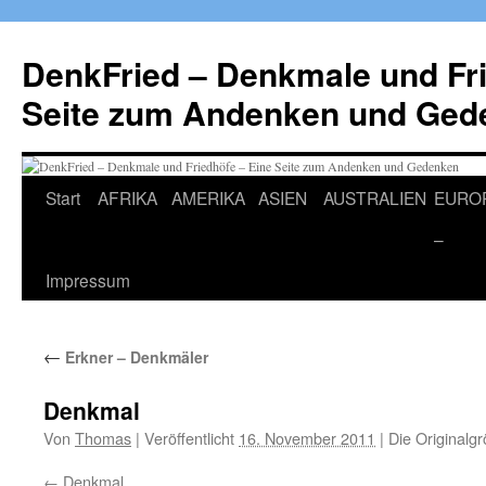
Zum
Inhalt
DenkFried – Denkmale und Fri
springen
Seite zum Andenken und Ged
Start
AFRIKA
AMERIKA
ASIEN
AUSTRALIEN
EURO
–
Impressum
←
Erkner – Denkmäler
Denkmal
Von
Thomas
|
Veröffentlicht
16. November 2011
|
Die Originalg
Denkmal