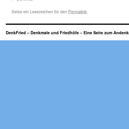
Setze ein Lesezeichen für den
Permalink
.
DenkFried – Denkmale und Friedhöfe – Eine Seite zum Ande