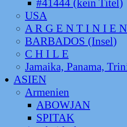
#41444 (kein Titel)
USA
A R G E N T I N I E N
BARBADOS (Insel)
C H I L E
Jamaika, Panama, Tri
ASIEN
Armenien
ABOWJAN
SPITAK