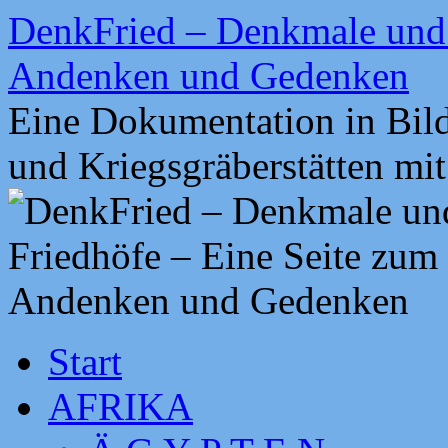
Zum
DenkFried – Denkmale und 
Inhalt
springen
Andenken und Gedenken
Eine Dokumentation in Bil
und Kriegsgräberstätten mi
Start
AFRIKA