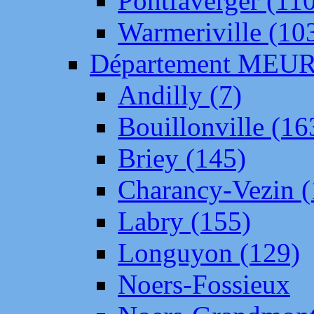
Pontfaverger (11
Warmeriville (10
Département ME
Andilly (7)
Bouillonville (16
Briey (145)
Charancy-Vezin (
Labry (155)
Longuyon (129)
Noers-Fossieux