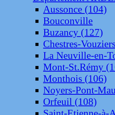
Aussonce (104)
Bouconville
Buzancy (127)
Chestres-Vouziers
La Neuville-en-T
Mont-St.Rémy (1
Monthois (106)
Noyers-Pont-Mau
Orfeuil (108)
Saint-Etienne-à-