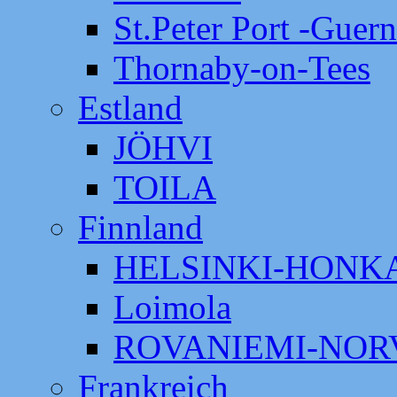
St.Peter Port -Guer
Thornaby-on-Tees
Estland
JÖHVI
TOILA
Finnland
HELSINKI-HON
Loimola
ROVANIEMI-NOR
Frankreich