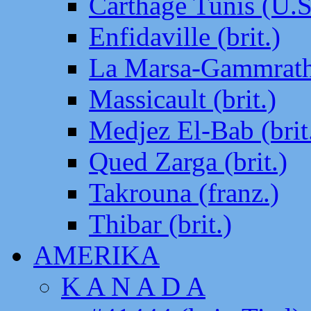
Carthage Tunis (U.S
Enfidaville (brit.)
La Marsa-Gammrath 
Massicault (brit.)
Medjez El-Bab (brit
Qued Zarga (brit.)
Takrouna (franz.)
Thibar (brit.)
AMERIKA
K A N A D A