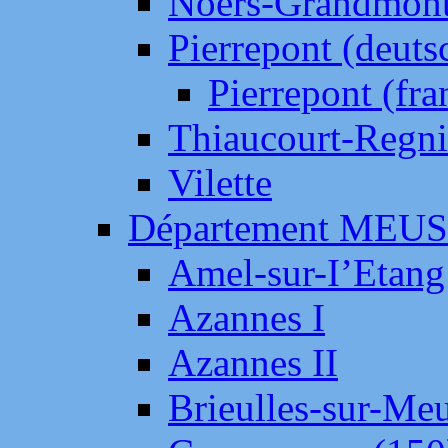
Noers-Grandmon
Pierrepont (deut
Pierrepont (fr
Thiaucourt-Regni
Vilette
Département MEU
Amel-sur-I’Etang
Azannes I
Azannes II
Brieulles-sur-Me