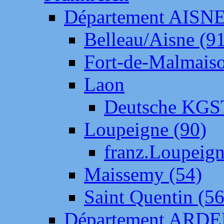
Département AISN
Belleau/Aisne (9
Fort-de-Malmais
Laon
Deutsche KGS
Loupeigne (90)
franz.Loupeig
Maissemy (54)
Saint Quentin (56
Département ARD