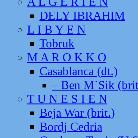
A L G E R I E N
DELY IBRAHIM
L I B Y E N
Tobruk
M A R O K K O
Casablanca (dt.)
– Ben M`Sik (brit
T U N E S I E N
Beja War (brit.)
Bordj Cedria