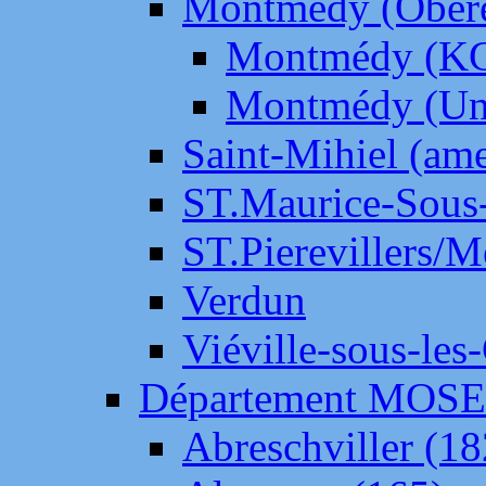
Montmédy (Ober
Montmédy (K
Montmédy (Un
Saint-Mihiel (am
ST.Maurice-Sous-
ST.Pierevillers/
Verdun
Viéville-sous-les
Département MOS
Abreschviller (18