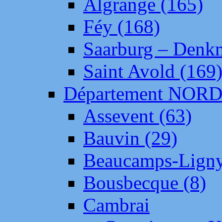
Algrange (165)
Féy (168)
Saarburg – Denk
Saint Avold (169
Département NOR
Assevent (63)
Bauvin (29)
Beaucamps-Ligny
Bousbecque (8)
Cambrai