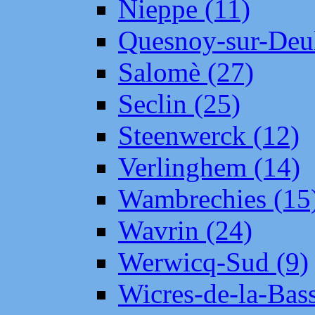
Nieppe (11)
Quesnoy-sur-Deul
Salomè (27)
Seclin (25)
Steenwerck (12)
Verlinghem (14)
Wambrechies (15
Wavrin (24)
Werwicq-Sud (9)
Wicres-de-la-Bass