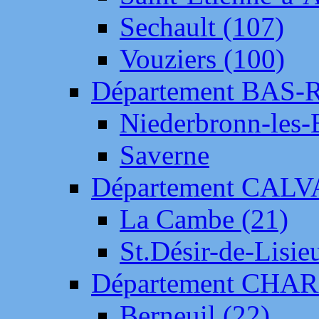
Sechault (107)
Vouziers (100)
Département BAS-
Niederbronn-les-
Saverne
Département CAL
La Cambe (21)
St.Désir-de-Lisie
Département CH
Berneuil (22)