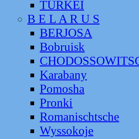
TÜRKEI
B E L A R U S
BERJOSA
Bobruisk
CHODOSSOWITS
Karabany
Pomosha
Pronki
Romanischtsche
Wyssokoje