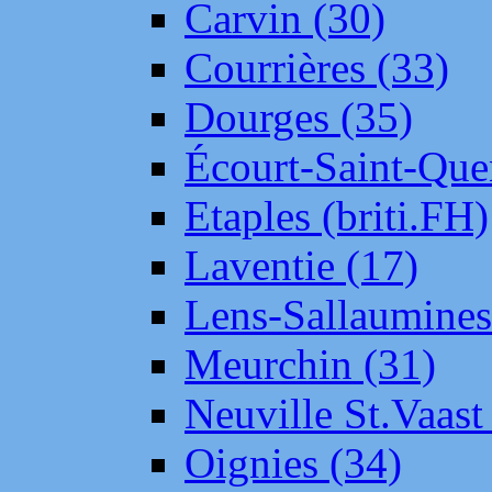
Carvin (30)
Courrières (33)
Dourges (35)
Écourt-Saint-Que
Etaples (briti.FH)
Laventie (17)
Lens-Sallaumine
Meurchin (31)
Neuville St.Vaas
Oignies (34)